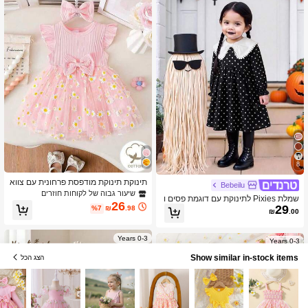
8
תינוקת תינוקת מודפסת פרחונית עם צווא
Bebeilu
רון עגול שמלת שרוולים עם כובע משופש
שיעור גבוה של לקוחות חוזרים
שמלת Pixies לתינוקת עם דוגמת פסים ו
ף עם סרט קשת, מתאימה לטיולים, מסיב
26
29
טלאי לב אדום, סרוגה רכה, 2 ב-1, צווארו
%7
₪
.98
ות ותמונות
₪
.00
ן עגול ושרוול ארוך
0-3 Years
0-3 Years
Show similar in-stock items
הצג הכל