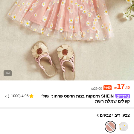
1/4
17
₪
.40
%40
₪29.00
SHEIN תינוקות בנות הדפס פרחוני שולי
)
1000+
(
4.96
קפלים שמלת רשת
צבע: ריבוי צבעים