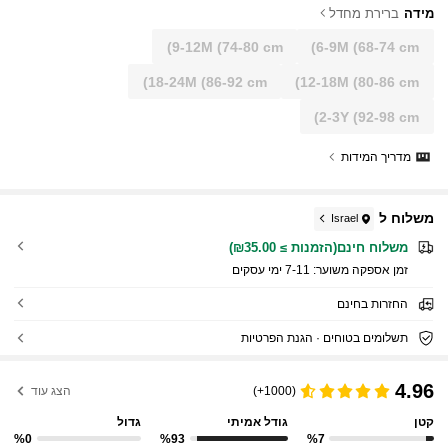
מידה
ברירת מחדל
9-12M
(74-80 cm)
6-9M
(68-74 cm)
18-24M
(86-92 cm)
12-18M
(80-86 cm)
2-3Y
(92-98 cm)
מדריך המידות
משלוח ל
Israel
משלוח חינם(הזמנות ≥ ₪35.00)
זמן אספקה ​​משוער:
7-11 ימי עסקים
החזרות בחינם
תשלומים בטוחים · הגנת הפרטיות
4.96
(1000+)
הצג עוד
קטן
גודל אמיתי
גדול
%0
%93
%7