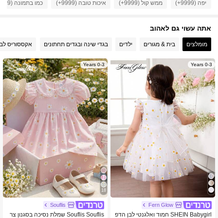
יפה (9999+)
ממש קול (9999+)
איכות טובה (9999+)
כמו בתמונה (9999+)
133K עוקבים
4.93
אתה עשוי גם לאהוב
133K עוקבים
4.93
מומלצים
בית & מגורים
ילדים
בגדי שינה ובגדים תחתונים
אקססוריס לבי
0-3 Years
0-3 Years
133K עוקבים
4.93
133K עוקבים
4.93
133K עוקבים
4.93
18
Souflis
Fern Glow
SHEIN Babygirl חמוד ואלגנטי לבן הדפ
Souflis Souflis שמלת נסיכה בסגנון צר