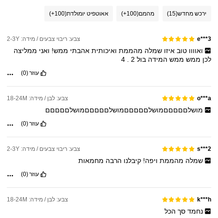
ירכש מחדש
(15)
מהמם
(100+)
אאוטפיט יומולדת
(100+)
צבע: ריבוי צבעים / מידה: 2-3Y
e***3
ואוווו
טוב
איזו
שמלה
מהממת
ואיכותית
אהבתי
ממש!
ואני
ממליצה
לכן
ממש
ממש
המידה
בול
2
.
4
עוזר
(0)
צבע: לבן / מידה: 18-24M
o***a
מושלםםםםםמושלםםםםםמושלםםםםםמושלםםםםם
עוזר
(0)
צבע: ריבוי צבעים / מידה: 2-3Y
s***2
שמלה
מהממת
ויפה!
קיבלנו
הרבה
מחמאות
עוזר
(0)
צבע: לבן / מידה: 18-24M
k***h
נחמד
סך
הכל