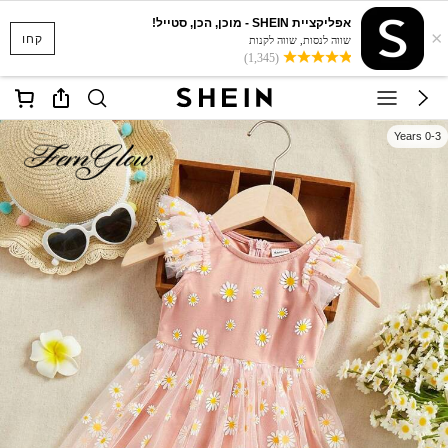
אפליקציית SHEIN - מוכן, הכן, סטייל!
×
קחו
שווה לנסות, שווה לקנות
(1,345)
0-3 Years