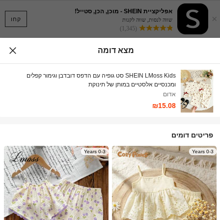
אפליקציית SHEIN - מוכן, הכן, סטייל!
×
קחו
שווה לנסות, שווה לקנות
(1,345)
מצא דומה
SHEIN LMoss Kids סט גופיה עם הדפס דובדבן וגימור קפלים
ומכנסיים אלסטיים במותן של תינוקת
אדום
₪15.08
פריטים דומים
0-3 Years
0-3 Years