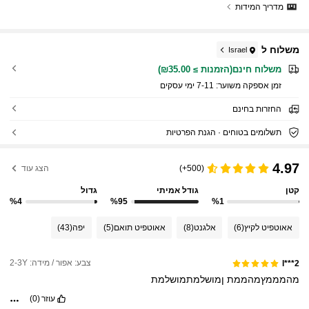
מדריך המידות
משלוח ל
Israel
משלוח חינם(הזמנות ≥ ₪35.00)
זמן אספקה ​​משוער:
7-11 ימי עסקים
החזרות בחינם
תשלומים בטוחים · הגנת הפרטיות
4.97
(500+)
הצג עוד
קטן
גודל אמיתי
גדול
%4
%95
%1
אאוטפיט לקיץ
(6)
אלגנט
(8)
אאוטפיט תואם
(5)
יפה
(43)
צבע: אפור / מידה: 2-3Y
l***2
מהמממץמהממת
ןמושלמתמושלמת
עוזר
(0)