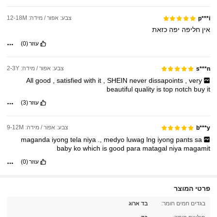
צבע: אפור / מידה: 12-18M
p***i
אין
חליפה
יפה
כזאת
עוזר
(0)
צבע: אפור / מידה: 2-3Y
s***n
All
good
,
satisfied
with
it
,
SHEIN
never
dissapoints
,
very
beautiful
quality
is
top
notch
buy
it
עוזר
(3)
צבע: אפור / מידה: 9-12M
b***y
maganda
iyong
tela
niya
.,
medyo
luwag
lng
iyong
pants
sa
baby
ko
which
is
good
para
matagal
niya
magamit
עוזר
(0)
פרטי המוצר
בגדים חמים חומר:
בד ארוג