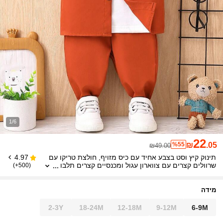
1/6
22
%55
₪
.05
₪49.00
תינוק קיץ וסט בצבע אחיד עם כיס מזויף, חולצת טריקו עם
4.97
שרוולים קצרים עם צווארון עגול ומכנסיים קצרים תלבו
(500+)
שות מזדמנות
מידה
2-3Y
18-24M
12-18M
9-12M
6-9M