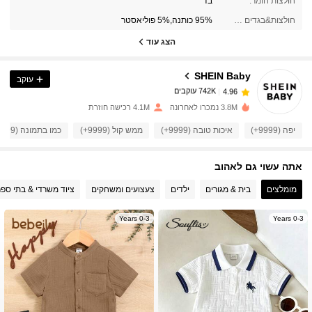
חולצות חומר:
בד
742K עוקבים
4.96
חולצות&בגדים חמים&מכנסיים הרכב בד:
95% כותנה,5% פוליאסטר
הצג עוד
742K עוקבים
4.96
SHEIN Baby
עוקב
742K עוקבים
4.96
s***2
שילם
לפני יום אחד
3.8M נמכרו לאחרונה
4.1M רכישה חוזרת
742K עוקבים
יפה (9999+)
איכות טובה (9999+)
ממש קול (9999+)
כמו בתמונה (9999+)
4.96
אתה עשוי גם לאהוב
742K עוקבים
4.96
מומלצים
בית & מגורים
ילדים
צעצועים ומשחקים
ציוד משרדי & בתי ספר
742K עוקבים
4.96
0-3 Years
0-3 Years
742K עוקבים
4.96
742K עוקבים
4.96