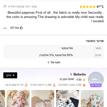
צבע: ריבוי צבעים / מידה: 3Y
b***1
Beautiful
pajamas
First
of
all
,
the
fabric
is
really
nice
Secondly
,
the
color
is
amazing
The
drawing
is
adorable
My
child
was
really
!
excited
עוזר
(0)
פרטי המוצר
504K עוקבים
4.90
חומר:
פוליאסטר
הרכב:
95% פוליאסטר,5% אלסטיין
504K עוקבים
הצג עוד
4.90
Bebeilu
עוקב
504K עוקבים
4.90
a***4
שילם
לפני יום אחד
3.2M נמכרו לאחרונה
1.6M רכישה חוזרת
עליית עוקבים של 17%
504K עוקבים
4.90
504K עוקבים
4.90