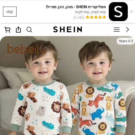
אפליקציית SHEIN - מוכן, הכן, סטייל!
×
קחו
שווה לנסות, שווה לקנות
(1,345)
0-3 Years