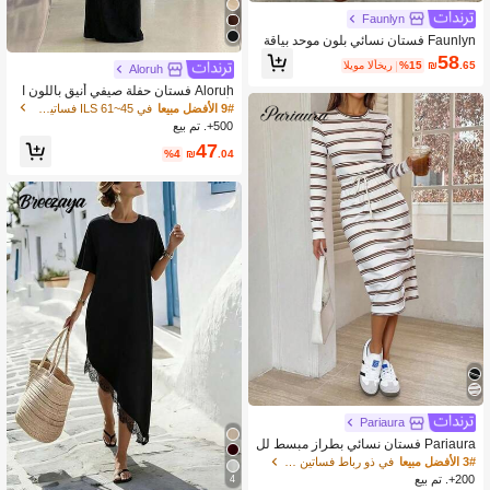
Faunlyn
Faunlyn فستان نسائي بلون موحد بياقة
دائرية كاجوال للحفلات & السفر بطول مت
58
.65
₪
%15
اليوم الأخير
Aloruh
وسط
Aloruh فستان حفلة صيفي أنيق باللون ا
لأسود والذهبي للنساء، ملابس بوهيمية لع
9# الأفضل مبيعا
في 45~61 ILS فساتين طويلة للنساء
طلة الشاطئ، فستان طويل مع حلقة معد
500+. تم بيع
نية غير متماثلة في الأمام للموعد
47
%4
₪
.04
Pariaura
Pariaura فستان نسائي بطراز مبسط لل
تنقل اليومي، بخصر مشدود وخطوط
3# الأفضل مبيعا
في ذو رباط فساتين النساء
200+. تم بيع
4