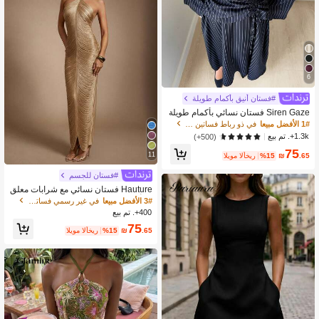
6
#فستان أنيق بأكمام طويلة
Siren Gaze فستان نسائي بأكمام طويلة
بخطوط بسيطة، للارتداء اليومي العادي
1# الأفضل مبيعا
في ذو رباط فساتين النساء
1.3k+. تم بيع
(500+)
75
11
.65
₪
%15
اليوم الأخير
#فستان للجسم
Hauture فستان نسائي مع شرابات معلق
ة وأطراف مزخرفة بالمعدن الذهبي للحف
3# الأفضل مبيعا
في غير رسمي فساتين النساء
لات والسهرات
400+. تم بيع
75
.65
₪
%15
اليوم الأخير