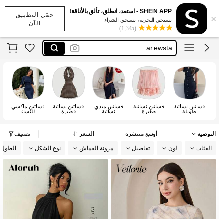
تايقر فستان
SHEIN APP - استعد، انطلق، تألق بالأناقة!
حمّل التطبيق
×
motf
تستحق التجربة، تستحق الشراء
الآن
(1,345)
anewsta
dazy
فستان اكمام طويله
تايقر فستان
motf
فساتين نسائية
فساتين نسائية
فساتين ميدي
فساتين نسائية
فساتين ماكسي
طويلة
صغيرة
نسائية
قصيرة
للنساء
التوصية
أوسع منتشرة
السعر
تصنيف
الفئات
لون
تفاصيل
مرونة القماش
نوع الشكل
الطول