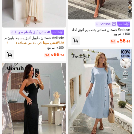
7
Serisse
Serisse فستان نسائي بتصميم أنيق أحاد
#فستان أنيق بأكمام طويلة
100+. تم بيع
ي اللون غير متماثل الكتف، صيفي
Veilorie فستان طويل أنيق بسيط بلون م
56
%4
₪
.64
وحد بأكمام خفاشية وخصر مطوي للنساء
2# الأفضل مبيعا
في ملابس شفافة فساتين النساء
لفصلي الربيع/الخريف
100+. تم بيع
66
%4
₪
.24