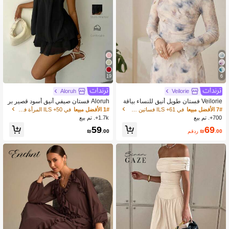
19
6
Aloruh
Veilorie
Veilorie فستان طويل أنيق للنساء بياقة
Aloruh فستان صيفي أنيق أسود قصير بر
مستديرة وأكمام واسعة مطبوع بطريقة ال
باط رقبة للنساء، فستان حفلة زفاف ضي
7# الأفضل مبيعا
في 61+ ILS فساتين طويلة للنساء
1# الأفضل مبيعا
في 50+ ILS المرأة فساتين ميني
صباغة بالربط
ف سهرة عيد ميلاد صيفي، ملابس شهر ال
700+. تم بيع
1.7k+. تم بيع
عسل وعطلة الجزيرة
59
69
.00
₪
مقدر
.00
₪