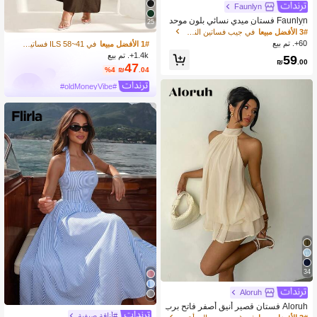
Faunlyn
Faunlyn فستان ميدي نسائي بلون موحد
25
وأكمام ملفوفة وأزرار بنصف فتحة
3# الأفضل مبيعا
في جيب فساتين النساء
60+. تم بيع
1# الأفضل مبيعا
في 41~58 ILS فساتين النساء
1.4k+. تم بيع
59
₪
.00
47
%4
₪
.04
#oldMoneyVibe#
34
Aloruh
Aloruh فستان قصير أنيق أصفر فاتح برب
#أناقة صيفية
طة عنق