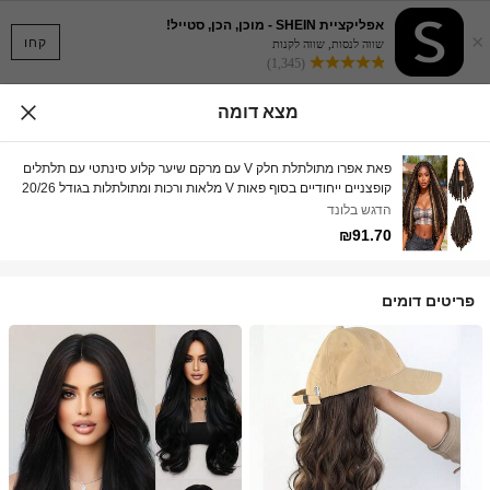
אפליקציית SHEIN - מוכן, הכן, סטייל!
×
קחו
שווה לנסות, שווה לקנות
(1,345)
מצא דומה
פאת אפרו מתולתלת חלק V עם מרקם שיער קלוע סינתטי עם תלתלים
קופצניים ייחודיים בסוף פאות V מלאות ורכות ומתולתלות בגודל 20/26
אינץ' לנשים
הדגש בלונד
₪91.70
פריטים דומים