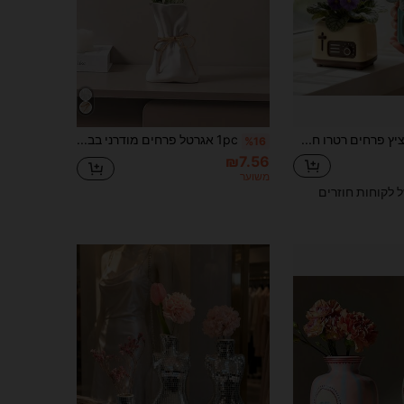
1 יחידה עציץ פרחים רטרו חמוד בצורת טלוויזיה ורדיו, עציץ שולחני יצירתי וייחודי, קישוט לשולחן המשרד, עציץ סגול ויראלי לשתילת סוקולנטים, קישוט עיצובי לבית, מתנת הפתעה ליום הולדת לחברה הכי טובה
1pc אגרטל פרחים מודרני בבוהו אסתטי מפלסטיק מט, בצורת שקית שרוך מקומטת לבנה עם סרט יוטה, אגרטל דקורטיבי לעשב פמפס ופרחים מלאכותיים, עיטור בית אביבי לסלון, חדר שינה, מטבח, חדר רחצה, משרד, מרכז שולחן לחתונה
%16
₪7.56
משוער
ל לקוחות חוזרים