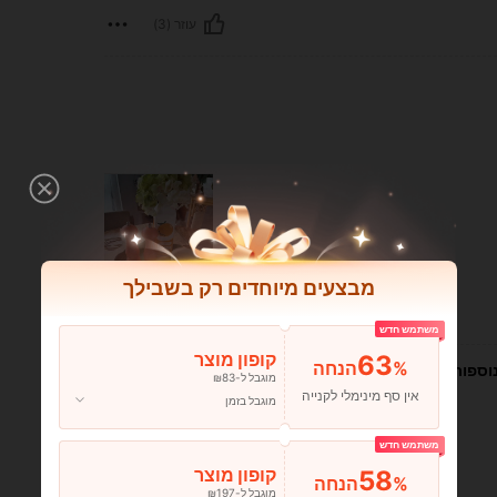
עוזר (3)
מבצעים מיוחדים רק בשבילך
עוזר (10)
משתמש חדש
63
קופון מוצר
%הנחה
וספות
מוגבל ל-₪83
אין סף מינימלי לקנייה
מוגבל בזמן
משתמש חדש
58
קופון מוצר
%הנחה
מוגבל ל-₪197