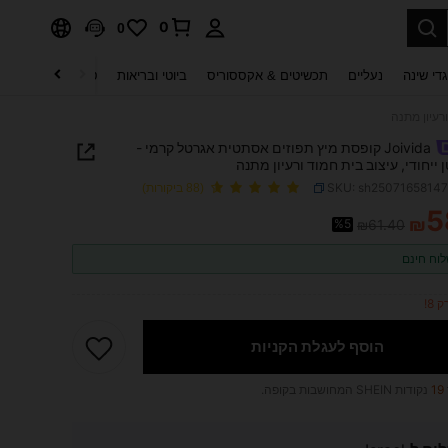
0
0
די שינה
נעליים
תכשיטים & אקססוריס
ביוטי ובריאות
טקסטיל לבית
ט
Joivida קופסת מיץ תפוזים אסתטית אגרטל קרמי -
 ייחודי, עיצוב בית חמוד ורעיון מתנה
SKU: sh2507165814
(88 ביקורות)
5
₪
%5
₪61.40
PRICE AND AVAILABIL
וח חינם
 8!
הוסף לעגלת הקניות
19
נקודות SHEIN המחושבות בקופה.