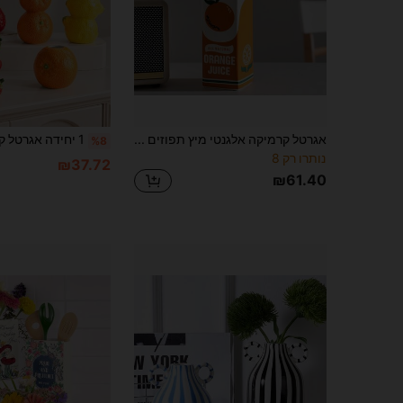
אגרטל קרמיקה אלגנטי מיץ תפוזים - עציץ קטן וייחודי, עיצוב הבית חמוד ורעיון למתנה, עיצוב חדר חזרה לבית הספר, אגרטל זכוכית לחומרי לימוד
%8
נותרו רק 8
₪37.72
₪61.40