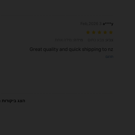
3 Feb,2026
a***y
צבע: צבע כתום, מידה: מידה אחת
צבע:
צבע כתום
מידה:
מידה אחת
Great quality and quick shipping to nz
תרגם
הצג ביקורות נ