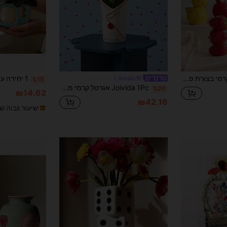
1 יחידה אגרטל קרמי בצורת פרי חמוד, מיכל פרחים ייחודי בצורת תפוז לימון ותות, סגנון כפרי שובבי למטבח ועיצוב הבית, תצוגת אמנות לסלון ומדף קיר, מתנה יוקרתית, מתאים לסידור פרחים יבשים ועשב קנה
Joivida
%15
Joivida 1Pc אגרטל קרמי מעוצב בצורת מעטפה, אגרטל פרחים דקורטיבי בסגנון מכתב רומנטי עם פרט כפתור אדום חמוד & עיצוב כיתוב מתוק, קישוט סידור פרחים מפורצלן בעבודת יד במראה יוקרתי, עיטור שולחני רב-סצנרי לבית, חדר שינה, שולחן לילה, שולחן עבודה במשרד, מדף בסלון & שולחן כניסה, עיצוב ביתי מינימליסטי אסתטי, מושלם לצבעונים טריים, לבנדר מיובש & זרי צמחים ירוקים, מתנה אידיאלית לחברים הכי טובים, נשים, חימום בית & אירועים מיוחדים
%20
₪14.62
₪42.16
שיעור גבוה ש