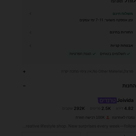
וח ל
Israel
משלוח חינם
זמן אספקה ​​משוער:
7-11 ימי עסקים
החזרות בחינם
אבטחת קניות
תשלומים בטוחים
הגנת הפרטיות
פורצלן,No Other Material,אין ציפוי מתכת יקרה
החנות
292K
2.5K
4.82
Joivida
292K
2.5K
4.82
דירוג
פריטים
עוקבים
y***d
שילם
לפני יום אחד
100K רכישה חוזרת
292K
2.5K
4.82
A joyful, creative lifestyle shop. New surprises every week—follow for fun!