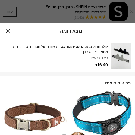
אפליקציית SHEIN - מוכן, הכן, סטייל!
×
קחו
שווה לנסות, שווה לקנות
(1,345)
מצא דומה
קולר חתול מתכוונן עם פעמון בצורת אוזן חתול חמודה, ציוד לחיות
מחמד נגד אובדן
ריבוי צבעים
₪16.40
פריטים דומים