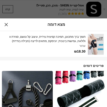
אפליקציית SHEIN - מוכן, הכן, סטייל!
×
קחו
שווה לנסות, שווה לקנות
(1,345)
מצא דומה
תומך ברך מתכוונן, תמיכה קפיצית צידית, עיצוב קל ונושם, סגירת וו
ולולאה, גמישות בינונית, יוניסקס, מתאים לריצה (חבילה בודדת)
שחור
₪18.30
פריטים דומים