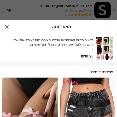
אפליקציית SHEIN - מוכן, הכן, סטייל!
×
קחו
שווה לנסות, שווה לקנות
(1,345)
מצא דומה
רצועות ביריות גיאומטריות אלסטיות מתכווננות בצורת שתי וערב,
מתאימות להלבשה תחתונה, קוספליי ותלבושות חג
A
₪30.20
פריטים דומים