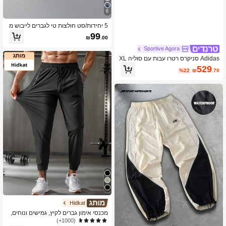
6
5 יחידות/סט חולצות טי לגברים לייבוש מ
היר לריצה, חולצות טי נושמות לטיולים ודי
99
₪
.00
יג, חולצות טי רכות וגמישות לספורט חיצו
ני עם שרוולים קצרים, קיץ
Sportive Agora
Adidas סניקרס רטרו עבות עם סוליה XL
529
%22
₪
.70
Hidkat
מכנסי אימון גברים לקיץ, גמישים ונוחים,
עם כיס רוכסן, מותן מתכווננת, למראה יומ
(1000+)