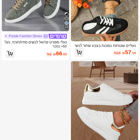
13
Purple Fashion Shoes
נעלי ספורט קז'ואל לנשים סתיו/חורף, נעל
נעליים שטוחות נמוכות בצבע שחור לנשי
50+ נמכר
יים לבנות אופנתיות בסגנון רחוב, נעלי סק
ם עם פסים וינטג', שרוכים, גמישות ללבי
ייטבורד קלות משקל
57
66
%10
₪
.15
שה יומיומית ולנסיעות, סניקרס ספורט נו
%3
₪
.93
שמות מזמש בצבעים מנוגדים