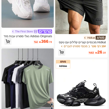
The First Store
Adidas Originals נעלי ספורט עבות מזד
Hidkat
מנים של OZGAIA W, נעלי ספורט ופנאי
366
%4
₪
.72
Hidkat מכנסיים קצרים קלילים עם טקס
עם רשת ונושמות לחוץ, IG6047
טורה לספורט חוץ ויומיום לקיץ לגברים, ע
10# רבי מכר
ב מכנסי ספורט לגברים
ם מותן בשרוך וכיסים עם רוכסן
26
%62
₪
.10