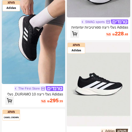
SWAG sports
Adidas נעלי ריצה ספורטיביות יומיומיות
נושמות ובולמות זעזועים לנשים של אדיד
228
%5
₪
.48
ס PLRPATH
The First Store
Adidas נעלי ריצה DURAMO 10, נעלי
אימון כושר קלות משקל לנשים, קז'ואל וחי
295
%5
₪
.55
צוני, KJ4018
Adidas