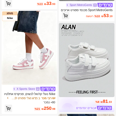
יומי, לטיולים ולפעילות ספורטיבית, מחזירי
33
ם אור
%13
₪
.93
Sport MetroGents
Sport MetroGents מכנסי ספורט ארוכים
גברים קז'ואל מינימליסטיים עם בלוקים ש
53
.10
₪
%10
משוער
ל צבע, למכון כושר
X Sports Store
Nike נעלי קז'ואל לנשים, סניקרס אתלטיו
ת נושמות, נעלי בד נמוכות ורודות רטרו ק
6# רבי מכר
ב חָדָשׁ נעלי ספורט לנשים בחוץ
81
לות משקל ונוחות, סוליית גומי עמידה DH
%8
₪
.33
80+ נמכר
3158-603
250
#בגדים יומיומיים
%21
₪
.98