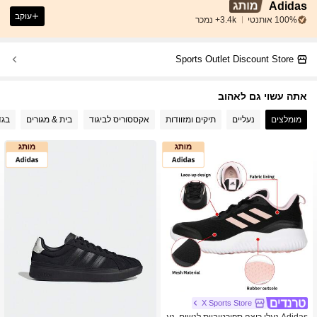
Adidas
עוקב
100% אותנטי
3.4k+ נמכר
Sports Outlet Discount Store
אתה עשוי גם לאהוב
מומלצים
נעליים
תיקים ומזוודות
אקססוריס לביגוד
בית & מגורים
בגד
X Sports Store
Adidas נעלי ריצה ספורטיביות לנשים, נע