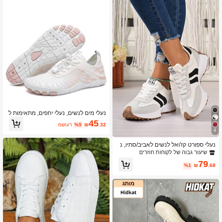
נעלי מים לנשים, נעלי יחפים, מתאימות ל
נחל, חוף, שחייה, כושר, טיול רגלי, כדורעף
45
.32
₪
%5
משוער
חוף, גלישה, נגד החלקה, מתייבשות במה
4
ירות.
נעלי ספורט קז'ואל לנשים לאביב/סתיו, נ
מוכות, קלות משקל, נגד החלקה, עקב נמו
שיעור גבוה של לקוחות חוזרים
ך, קצה עגול, נושמות, נוחות, עם שרוכים,
79
לשימוש חוץ
%1
₪
.68