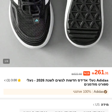
1/9
261
₪
.31
%19
₪322.60
Adidas נעלי אדידס חדשות לנשים לשנת 2026 - נעלי
)
1
(
3.00
ספורט מזדמנים
Adidas
100% אותנטי
מידה
US