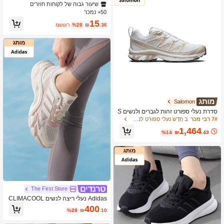
חייה, אימון פנימי, פעילות יוגה
שיעור גבוה של לקוחות חוזרים
50+ נמכר
15
.36
₪
%20
משוער
Salomon
סדרת נעלי ספורט זהות לגברים ולנשים S
alomon Xt-6 Expanse 477242
7# רבי מכר
ב חָדָשׁ נעלי ספורט לנשים בחוץ
1,464
%14
₪
.43
The First Store
Adidas נעלי ריצה לנשים CLIMACOOL
AC 2026 קיץ חדש נושמות רשת נעלי ס
400
%28
₪
.10
פורט מזדמנים KJ1709