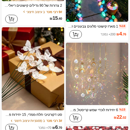
1.3K עוקבים
4.90
2 צרורות של 90 גדילים קישוטים ריאליסטיים לחוץ/פנים, גפנים מלאכותיות תלויות בצבע סגול כפול עמידות בפני UV עם פרחים סגולים ואדומים עזים, פרחים מלאכותיים ללא תחזוקה לכל עונות השנה, מתאים לכניסה, מרפסת, פטיו, אדן חלון, מדרגות וקמין - מושלם ליום האהבה, חג המולד, פסחא, ליל כל הקדושים, יום האם, קישוטי גינה, קישוטי פרחים מלאכותיים לחוץ בחורף
9# רבי מכר
ב עיצוב חיצוני
15
₪
.40
1.3K עוקבים
4.90
1 מארז קישוטי סלעים צבעוניים זוהרים בחושך, צבעים מעורבים, מתאים לאקווריום, מיכל דגים, מדרכה, שביל גינה, פטיו, דשא, עיטור חצר, קישוטי חלוקי נחל צבעוניים
%18
4
.76
₪
200+ נמכר
1.3K עוקבים
4.90
6 יחידות לוכדי שמש קריסטל, מתאים לבית, גן, מסיבה, קישוט חתונה, יכול לשמש גם כמתנות לחג המולד, יום האם, יום האהבה
%15
סט דקורטיבי תלת-ממדי, 15 יחידות פרחי פרפר מלאכותיים תלת-ממדיים לבנים, מתאים לאגרטלים, פטיו חיצוני וחגיגות חתונה (גובה פרפר: 3.15 רגל, גבעול ניתן להארכה עד 9.84 רגל)
22
₪
.02
3# רבי מכר
ב סַסגוֹנִיוּת עיצוב חיצוני
6
.70
₪
70+ נמכר