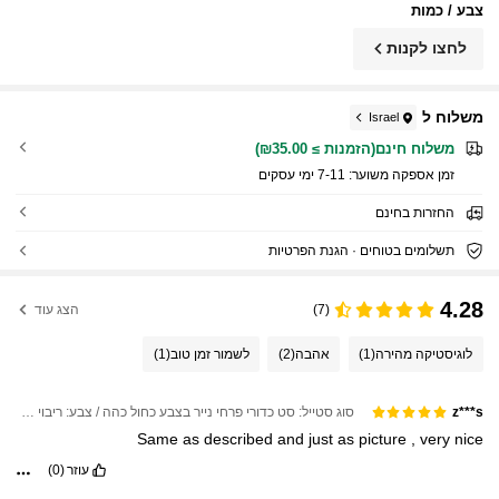
צבע / כמות
לחצו לקנות
משלוח ל
Israel
משלוח חינם(הזמנות ≥ ₪35.00)
זמן אספקה ​​משוער:
7-11 ימי עסקים
החזרות בחינם
תשלומים בטוחים · הגנת הפרטיות
4.28
(7)
הצג עוד
לוגיסטיקה מהירה
(1)
אהבה
(2)
לשמור זמן טוב
(1)
סוג סטייל: סט כדורי פרחי נייר בצבע כחול כהה / צבע: ריבוי צבעים / כמות: 12 יחידות
z***s
Same
as
described
and
just
as
picture
,
very
nice
עוזר
(0)