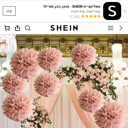
אפליקציית SHEIN - מוכן, הכן, סטייל!
×
קחו
שווה לנסות, שווה לקנות
(1,345)