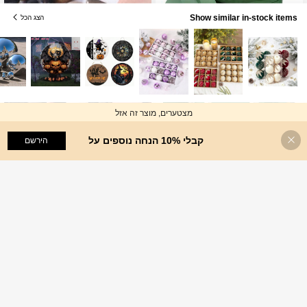
Show similar in-stock items
הצג הכל
מצטערים, מוצר זה אזל
קבלי 10% הנחה נוספים על
סולד אאוט
הירשם
1/3/6 יחידות בלוקים של קצף פרחוני בגדלים מרובים, לבני קצף פרחים טריים ומלאכותיים, קצף צמחים ירוקים רטובים ויבשים לסידורי פרחים טריים ומלאכותיים, עשה זאת בעצמך, עיצוב חתונה, פרויקטים של גינון, קישוט מרכז שולחן.
4
₪
.40
500/1000 גרם חלוקי נחל דקורטיביים צבעוניים לגינה ולבית - 2-3 ס"מ, מתאים לצמחים פנימיים, כדים, עציצים חיצוניים, אקווריומים, מיכלי דגים ועיטור חגיגות (לבן, שחור, צהוב, רב-צבעוני)
%25
ימים אחרונים 2
4# רבי מכר
ב אבן חלוקי נחל דקורטיביים
17
₪
.48