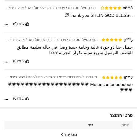
סוג סטייל: סט כדורי פרחי נייר בצבע כחול כהה / צבע: ריבוי צבעים / כמות: 12 יחידות
m***8
😇
thank
you
SHEIN
GOD
BLESS
..
עוזר
(0)
סוג סטייל: סט כדורי פרחי נייר בצבע כחול כהה / צבע: ריבוי צבעים / כמות: 12 יחידות
ر***ن
جميل
جدا
ذو
جودة
عالية
وخامة
جيدة
وصل
في
حاله
سليمة
مطابق
للوصف
التوصيل
سريع
سيتم
تكرار
التجربة
لاحقا
עוזר
(0)
סוג סטייל: סט כדורי פרחי נייר בצבע כחול כהה / צבע: ריבוי צבעים / כמות: 12 יחידות
0***n
💗💗💗💗💗💗💗💗💗💗💗💗💗💗💗💗💗💗💗
Me
encantooooooooo
💗💗💗
עוזר
(0)
פרטי המוצר
1.3K עוקבים
4.90
חומר:
נייר
הצג עוד
1.3K עוקבים
4.90