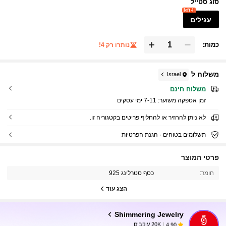
סוג סטייל
4 left
עגילים
כמות:
נותרו רק 4!
משלוח ל
Israel
משלוח חינם
זמן אספקה ​​משוער:
7-11 ימי עסקים
לא ניתן להחזיר או להחליף פריטים בקטגוריה זו.
תשלומים בטוחים · הגנת הפרטיות
פרטי המוצר
20K עוקבים
4.90
חומר:
כסף סטרלינג 925
הצג עוד
20K עוקבים
4.90
Shimmering Jewelry
20K עוקבים
4.90