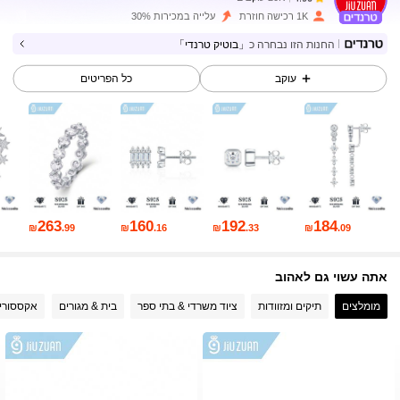
h***9
שילם
לפני יום אחד
1K רכישה חוזרת
עלייה במכירות 30%
החנות הזו נבחרה כ
「בוטיק טרנדי」
20K עוקבים
4.90
עוקב
כל הפריטים
20K עוקבים
4.90
20K עוקבים
4.90
263
160
192
184
₪
.99
₪
.16
₪
.33
₪
.09
20K עוקבים
4.90
אתה עשוי גם לאהוב
20K עוקבים
4.90
מומלצים
תיקים ומזוודות
ציוד משרדי & בתי ספר
בית & מגורים
אקססוריס
20K עוקבים
4.90