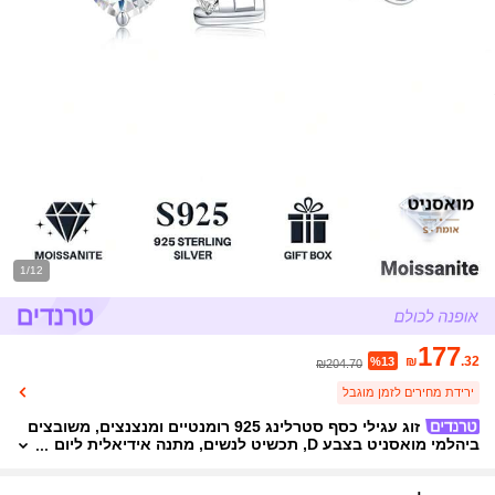
1/12
177
₪
.32
%13
₪204.70
ירידת מחירים לזמן מוגבל
זוג עגילי כסף סטרלינג 925 רומנטיים ומנצנצים, משובצים
ביהלמי מואסניט בצבע D, תכשיט לנשים, מתנה אידיאלית ליום
הולדת ולחג המולד