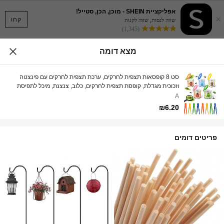
אפליקציית SHEIN - מוכן, הכן, סטייל!
×
קחו
שווה לנסות, שווה לקנות
(1,345)
מצא דומה
סט 8 קופסאות תצפית לחרקים, ערכת תצפית לחרקים עם פינצטה
וזכוכית מגדלת, קופסת תצפית לחרקים, כלוב, צנצנת, מיכל לתפיסת
חרקים, סט קופסאות תצפית לחרקים עם זכוכית מגדלת לאסוף חקר
A
מדע וטבע
₪6.20
פריטים דומים