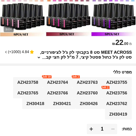
1/24
22
₪
.00
מ
MEET ACROSS סט 8 בקבוקי לק ג'ל לציפורניים,
)
1000+
(
4.84
סט לק ג'ל כחול פסטל קיצי, 7 מ"ל לק חצי קב
וע, מניקור ג'ל UV/LED נשלף, סט 8 צבעי לק
ג'ל, ציוד לאמנות ציפורניים, מניקור DIY, מתנת סלו
ן ביתי לציפורניים, לנשים
מפרט כללי
10 left
2 left
AZH23758
AZH23764
AZH23763
AZH23755
2 left
AZH23765
AZH23766
AZH23760
AZH23756
ZH30418
ZH30421
ZH30426
AZH23762
ZH30419
כמות: