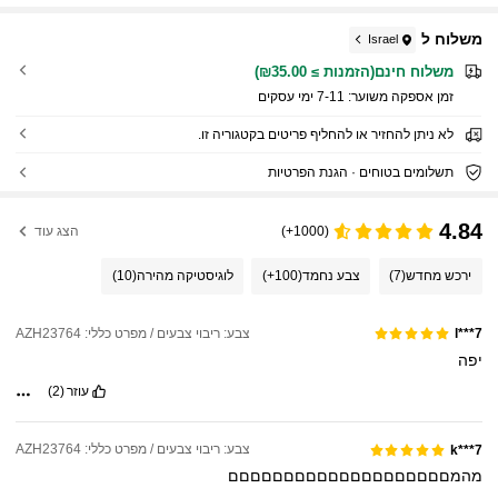
משלוח ל
Israel
משלוח חינם(הזמנות ≥ ₪35.00)
זמן אספקה ​​משוער:
7-11 ימי עסקים
לא ניתן להחזיר או להחליף פריטים בקטגוריה זו.
תשלומים בטוחים · הגנת הפרטיות
4.84
(1000+)
הצג עוד
ירכש מחדש
(7)
צבע נחמד
(100+)
לוגיסטיקה מהירה
(10)
צבע: ריבוי צבעים / מפרט כללי: AZH23764
l***7
יפה
עוזר
(2)
צבע: ריבוי צבעים / מפרט כללי: AZH23764
k***7
מהמםםםםםםםםםםםםםםםםםםםם