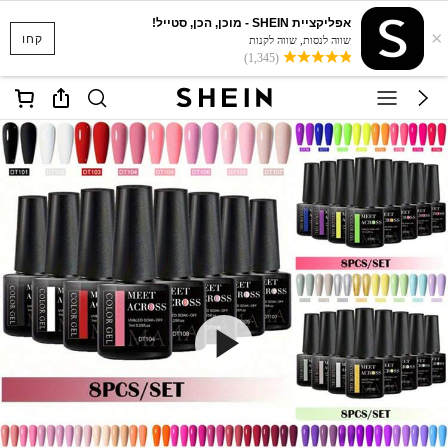
אפליקציית SHEIN - מוכן, הכן, סטייל!
×
קחו
שווה לנסות, שווה לקנות
(1,345)