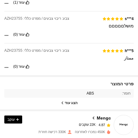
עוזר
(1)
צבע: ריבוי צבעים / מפרט כללי: AZH23755
s***4
מושלםםםםם
עוזר
(0)
צבע: ריבוי צבעים / מפרט כללי: AZH23755
h***5
ممتاز
עוזר
(0)
פרטי המוצר
22K עוקבים
4.87
חומר:
ABS
הצג עוד
22K עוקבים
4.87
Mengc
עוקב
22K עוקבים
4.87
f***1
שילם
לפני יום אחד
450K נמכרו לאחרונה
330K רכישה חוזרת