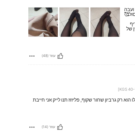
ועבה
ול🥰
יף
ן של
עוזר (48)
וא רק גרביון שחור שקוף, פליזזז תנו לייק אני חייבת
עוזר (14)