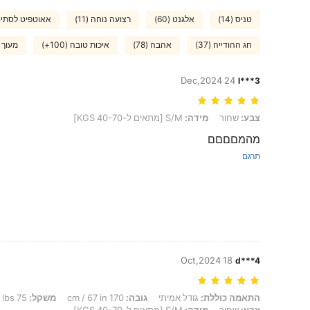
טניס (14)
אלגנט (60)
רצועה נוחה (11)
אאוטפיט לסתיו (4
חג ההודייה (37)
אהבה (78)
איכות טובה (100+)
מעוך ב
24 Dec,2024
l***3
צבע: שחור, מידה: S/M [מתאים ל-40-70 KGS]
צבע:
שחור
מידה:
S/M [מתאים ל-40-70 KGS]
מהמםםםם
תרגם
18 Oct,2024
d***4
התאמה כוללת: גודל אמיתי, גובה: 170 cm / 67 in, משקל: 75 kg / 165 lbs, מותניים: 72 cm / 28 in, ירכיים: 94 cm / 37 in, צבע: שחור, מידה: S/M [מתאים ל-40-70 KGS]
התאמה כוללת:
גודל אמיתי
גובה:
170 cm / 67 in
משקל:
75 kg / 165 lbs