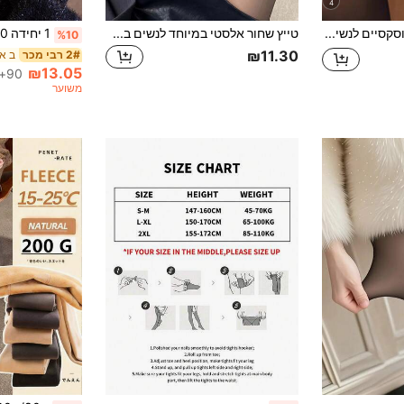
4
גרביונים חמים וסקסיים לנשים מניילון 80 גרם, שחור, אלסטיות גבוהה, גזרה צמודה, מתאים ליומיום/בגדי יומיום/אביב/סתיו/חורף ולטמפרטורה של 10-25°C
טייץ שחור אלסטי במיוחד לנשים במידות גדולות, מכנסיים צמודים וצמודים עם מותן דחיסה קלה נגד פילינג לנשים, מתאים ללבוש יומיומי, משרד ביתי, נסיעות בחוץ ועבודות יומיומיות, ניתן ללבוש כשכבת בסיס, גרביים, שמלות תואמות, מתאים גם כמתנת חג המולד
%10
₪11.30
ב אל
2# רבי מכר
₪13.05
90+ נמכר
משוער