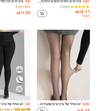
גרביונים חמים לנשים לחורף, גרביים בגובה הברך עם בטנת פליז, גרביונים חמים ועבים במותן גבוה, תחתונים נוחים לנשים
%8
%21
נותרו רק 5
(500+)
₪14.77
₪11.50
משוער
זוג אחד של גרביונים שקופים סקסיים למותג נשים, 80 גרם, אביב/סתיו, מותן גבוהה, גזרה צמודה, מכנסיים צמודים, אלסטיות גבוהה, נוח (מתאים ל-15-25℃)
%3
%25
7# רבי מכר
₪8.78