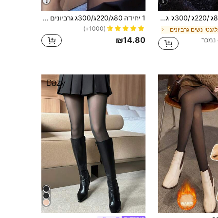
5
1 יחידה 80ג'/220ג'/300ג' גרביונים נוחים ממשי לנשים לאביב/סתיו, גרביונים נוחים עם בטנה חמה, מכנסיים שחורים שקופים סקסיים בסגנון מינימליסטי צמודים, טייץ חם עבה עם פליס לסתיו/חורף, גרבי משי עבים לעבודה ועסקים בחורף (מתאים ל-10-25℃)
1 יחידה 80ג/220ג/300ג גרביונים שחורים שקופים סקסיים לנשים, גרביוני תרמיים עם בטנה לסתיו/חורף (מתאים ל-5-15°C)
(1000+)
גנטי נשים גרביונים
₪14.80