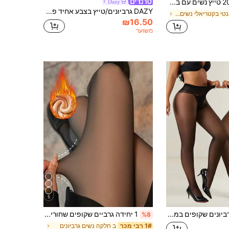
200g/80g טייץ נשים עם בטנה תרמית, עבה ומחמם, מכנסיים חמים לאביב, סתיו וחורף, שכבה בסיסית, גרביים שחורים שקופים מלאכותיים, יוצרים אפקט של רגליים חשופות, מתאים ללבישה בחוץ
Dazy
DAZY גרביונים/טייץ בצבע אחיד פשוט יומיומי לנשים, סתיו, חורף
ב אנטי בקטריאלי נשים גרביונים
₪16.50
משוער
5
2 יחידות גרביונים שקופים במיוחד 20D בצבע שחור אחיד לנשים במידות גדולות
1 יחידה גרביים שקופים שחורים סקסיים לנשים 80ג'/220ג'/300ג', גרביים עסקיים סקסיים לאביב, סתיו וחורף, גרביים עם בטנה חמה, טייטס חמים (מתאים ל-5-15°C), ללבישה יומיומית
%8
ב חלקה נשים גרביונים
1# רבי מכר