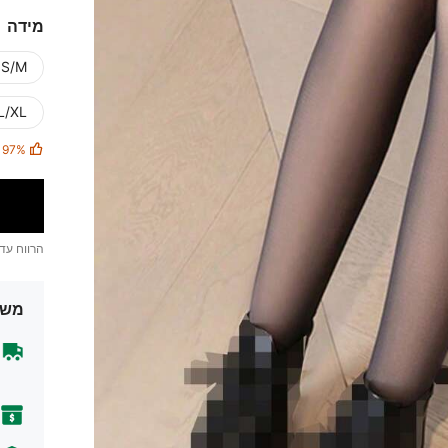
מידה
S/M [מתאים ל-40-70 KGS]
L/XL [מתאים ל-70-130 GS
97%
הרווח עד
משל