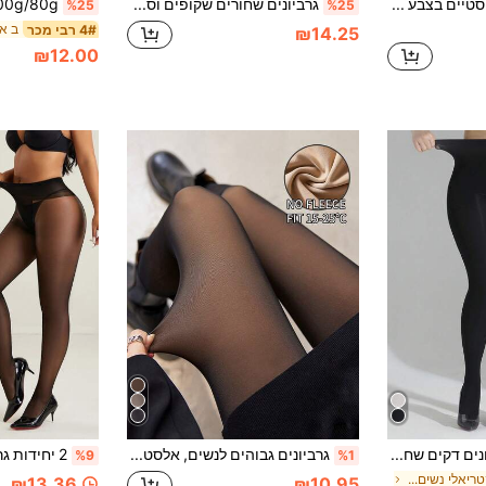
גרביונים מינימליסטיים בצבע אחיד, טייץ שקופ סקסי גבוה לנשים, טייץ דק חצי שקוף, גרביונים להרזיה וגמישים (מתאים ל-15-20°C), נוח
גרביונים שחורים שקופים וסקסיים לנשים, 200 גרם, גרביונים אביב/סתיו/חורף למראה עסקי וסקסי, סתיו שיקי, סתיו סגנון חדש לנשים, מכנסיים חמים, שיק משרדי יומיומי (מתאים לטמפרטורות של 5-15°C)
%25
%25
4# רבי מכר
₪14.25
₪12.00
זוג אחד של גרביונים דקים שחורים במותן גבוהה לנשים, נוחים, נושמים, עמידים למשיכה, עם בקרת בטן ומHדרה, מתאימים ללבישה יומית
גרביונים גבוהים לנשים, אלסטיים במיוחד, מונע תלישה, מונע פילינג, עמידים, מתאים לקז'ואל, נסיעות, לבוש משרדי בחוץ, נוחים וחמים
%9
%1
ב אנטי בקטריאלי נשים גרביונים
₪13.36
₪10.95