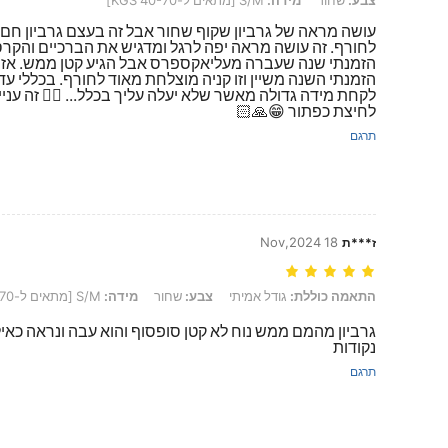
צבע:
שחור
מידה:
S/M [מתאים ל-40-70 KGS]
עושה מראה של גרביון שקוף שחור אבל זה בעצם גרביון חם 
לחורף. זה עושה מראה יפה לרגל ומדגיש את הברכיים והקרס
הזמנתי שנה שעברה מעליאקספרס אבל הגיע קטן ממש. אז
הזמנתי השנה משיין וזו קניה מוצלחת מאוד לחורף. בכללי עד
לקחת מידה גדולה מאשר שלא יעלה עליך בכלל... 👍🏻 זה עניי
לחיצת כפתור 😁🙏🏻
תרגם
18 Nov,2024
ז***ת
התאמה כוללת: גודל אמיתי, צבע: שחור, מידה: S/M [מתאים ל-40-70 KGS]
התאמה כוללת:
גודל אמיתי
צבע:
שחור
מידה:
S/M [מתאים ל-40-70 KGS]
גרביון מהמם ממש נוח לא קטן סופסוף והוא עבה ונראה כאילו ה
נקודות
תרגם