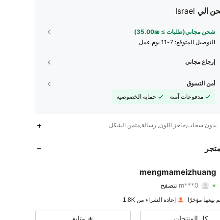
ن الي
Israel
شحن مجاني(طلبات ≥ ₪35.00)
التوصيل المتوقع:
7-11 يوم عمل
إرجاع مجاني
أمن التسوق
مدفوعات آمنة
حماية الخصوصية
بدون سحاب,حاجز اللون, رسالة,مثمن الشكل
810
31
4.90
متجر
810
31
4.90
mengmameizhuang
m***0
تتصفح
810
31
4.90
تقييم
قطع
متابعون
إعادة الشراء من 1.8K
810
31
4.90
كل المنتجات
متابع