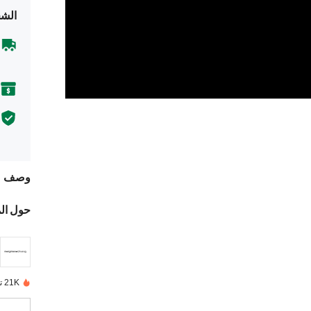
الشح
وصف
حول ال
21K تم بيعها مؤخرًا