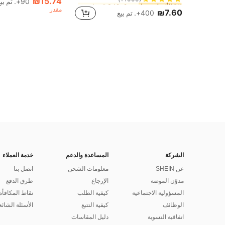
₪15.74
3# الأفضل مبيعا
3# الأفضل مبيعا
في 2~12 ILS حقائب ماكياج
في 2~12 ILS حقائب ماكياج
90+. تم بيع
(1000+)
(1000+)
مقدر
₪7.60
400+. تم بيع
3# الأفضل مبيعا
في 2~12 ILS حقائب ماكياج
(1000+)
الشركة
المساعدة والدعم
خدمة العملاء
عن SHEIN
معلومات الشحن
اتصل بنا
مدوّن الموضة
الإرجاع
طرق الدفع
المسؤولية الاجتماعية
كيفية الطلب
نقاط المكافأة
الوظائف
كيفية التتبع
الأسئلة الشائع
اتفاقية التسوية
دليل المقاسات