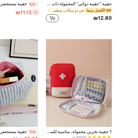
حقيبة "حقيبة دوائي" المحمولة ذات طبعة الأقراص، حقيبة إسعافات أولية مدمجة، حقيبة تخزين طبية مريحة للسفر والاستخدام المنزلي، حقيبة أدوية صغيرة، حزمة طوارئ، متوفرة بألوان متعددة، ملحق طبي أساسي للأشخاص المهتمين بالصحة، منظم إدارة الصحة اليومية
%2-
9# الأفضل مبيعا
في ذو سحَّاب منظمات المكياج
₪11.12
₪12.80
3# الأفضل مبيعا
في 2~12 ILS حقائب ماكياج
1 حقيبة تخزين محمولة، مناسبة للسفر التجاري، مريحة وعملية، نظيفة وأنيقة. يمكن استخدامها أيضًا كديكور للغرفة، حقيبة مستحضرات التجميل، منظم للمكياج، حقيبة مستلزمات الحمام، منظم المكتب
%4-
(1000+)