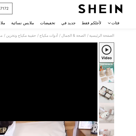
87172
 navigate search
فئات
لأجلكم فقط
جديد في
تخفيضات
ملابس نسائية
ملا
/
/
/
/
الصفحة الرئيسية
الصحة & الجمال
أدوات مكياج
حقيبة مكياج وتخزين
من
Video