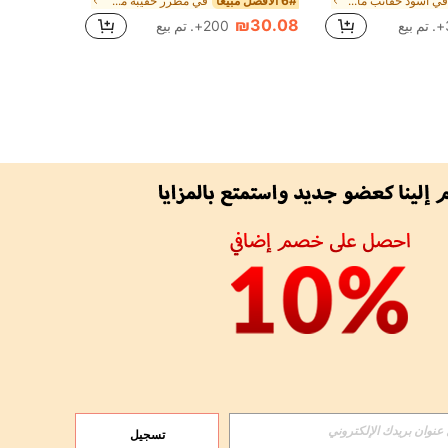
في أسود حقائب ماكياج
6# الأفضل مبيعا
في مطرز حقيبة مستحضرات التجميل
₪30.08
ع
200+. تم بيع
APP
الإشتراك
تسجيل