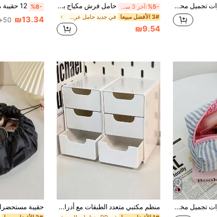
حقيبة مستحضرات تجميل محمولة بنقشة زهرية، منظم مكياج للسفر للنساء والفتيات، حقيبة تخزين مستلزمات العناية الشخصية بأسلوب فرنسي، لحفظ الفرش ومنتجات العناية بالبشرة والجل وطلاء الأظافر، حقيبة يد صغيرة بتصميم كوكيت
حامل فرش مكياج بأسلوب حلو ب- 3 حجرات مع فيونكة، صندوق تخزين مستحضرات تجميل أبيض للمكتب وحامل أقلام، وصول سهل، ديكور جميل، تصميم فريد، مناسب كهدية عيد ميلاد
%5-
آخر 3 ساعة أيام
%8-
3# الأفضل مبيعا
في جديد حامل عرض مستحضرات التجميل
₪13.34
50+. تم بيع
₪9.54
حقيبة مستحضرات تجميل مخططة مع سحاب، حقيبة تخزين، منظم مكياج مع حجرة أحمر الشفاه. هذه الحقيبة الكبيرة السعة العملية والأنيقة ضرورية لأي رحلة.
منظم مكتبي متعدد الطبقات مع أدراج - مثالي لتخزين لوازم المكتب والمجوهرات والمستحضرات التجميلية - صندوق حجرات محمول (4.92 بوصة * 8.7 بوصة * 2.99 بوصة)، ديكور الغرفة