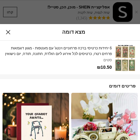
אפליקציית SHEIN - מוכן, הכן, סטייל!
×
קחו
שווה לנסות, שווה לקנות
(1,345)
מצא דומה
6 יחידות כרטיסי ברכה פרחוניים וינטג' עם מעטפות - מגוון דוגמאות
פרחים רטרו, כרטיסים לכל אירוע ליום הולדת, חתונה, תודה, יום נישואין
ועוד, מושלם לחברים ובני משפחה
סטים
₪10.50
פריטים דומים