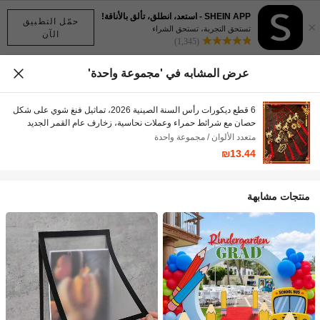
SHEIN APP - استعد، انطلق، تألق بالأناقة!
حمّل التطبيق
×
تستحق التجربة، تستحق الشراء
الآن
(1,345)
عرض المشابه في 'مجموعة واحدة'
6 قطع ديكورات رأس السنة الصينية 2026، تماثيل فنغ شوي على شكل
حصان مع شرائط حمراء وعملات نحاسية، زخارف عام القمر الجديد
للازدهار، ديكور معلق على شكل حصان ذهبي للمنزل والشجرة
متعدد الألوان / مجموعة واحدة
والسيارة (تشمل عملات نحاسية على شكل حصان)
₪13.44
منتجات مشابهة