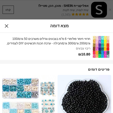
אפליקציית SHEIN - מוכן, הכן, סטייל!
×
קחו
שווה לנסות, שווה לקנות
(1,345)
מצא דומה
חרוזי חימר פולימרי 6 מ"מ בצבעים וגדלים מעורבים 50 גרם/100
גרם/200 גרם/300 גרם/חבילה - ערכת הכנת תכשיטים DIY לצמידים,
עגילים ושרשראות - סט מתנה לילדה עם אביזרים לילדות - ורוד עז,
ריבוי צבעים
סגול, כחול, צהוב, ירוק וכו' להכנת צמידי חרוזים | צבעי חרוזים עזים |
₪10.80
תצוגת חרוזים מאורגנת להכנת תכשיטים
פריטים דומים