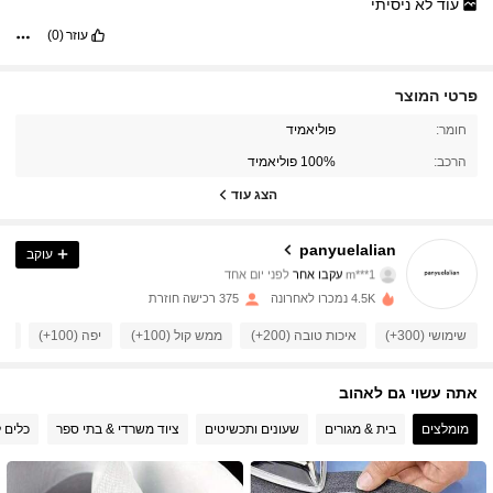
עוד
לא
ניסיתי
עוזר
(0)
פרטי המוצר
78 עוקבים
4.88
חומר:
פוליאמיד
הרכב:
100% פוליאמיד
78 עוקבים
4.88
הצג עוד
78 עוקבים
4.88
panyuelalian
עוקב
m***1
עקבו אחר
לפני יום אחד
78 עוקבים
4.88
4.5K נמכרו לאחרונה
375 רכישה חוזרת
78 עוקבים
4.88
שימושי (300+)
איכות טובה (200+)
ממש קול (100+)
יפה (100+)
כמו
78 עוקבים
4.88
אתה עשוי גם לאהוב
מומלצים
בית & מגורים
שעונים ותכשיטים
ציוד משרדי & בתי ספר
כלים 
78 עוקבים
4.88
78 עוקבים
4.88