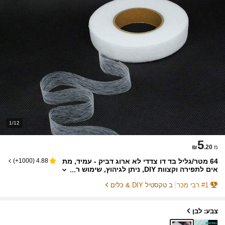
1/12
5
₪
.20
מ
64 מטר/גליל בד דו צדדי לא ארוג דביק - עמיד, מת
)
1000+
(
4.88
אים לתפירה וקצוות DIY, ניתן לגיהוץ, שימוש ר
ב-תכליתי, לבן, מתאים לקיץ, לבית הספר
1
#
רבי מכר
ב טקסטיל DIY & כלים
צבע: לבן