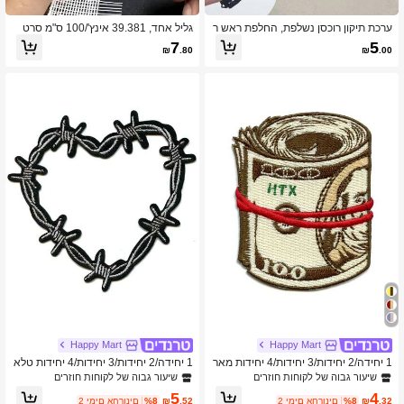
ערכת תיקון רוכסן נשלפת, החלפת ראש ר
גליל אחד, 39.381 אינץ'/100 ס"מ סרט
וכסן למעילים, תיקים, בגדים, נעליים, שימ
שיער סוס איכותי צפוף וקשיח - גזה, שיפו
7
5
₪
.80
₪
.00
וש ביתי ללא כלים קיץ, בית ספר
ן, בד משי, בטנה לקצוות, אביזר תמיכה לז
נב רב-פעמי, מתאים לבגדי כלה DIY, חצ
איות, ג'מפסוטים ובגדי קיץ לבית הספר
Happy Mart
Happy Mart
1 יחידה/2 יחידות/3 יחידות/4 יחידות מאר
1 יחידה/2 יחידות/3 יחידות/4 יחידות טלא
ז טלאי ברזל עם תבנית כסף תרבות היפ
י לב עם גדר תיל קוצים Emo Dark Love
שיעור גבוה של לקוחות חוזרים
שיעור גבוה של לקוחות חוזרים
הופ רקום
רקום להדבקה במגהץ
5
4
.32
₪
%8
2 ימים אחרונים
.52
₪
%8
2 ימים אחרונים