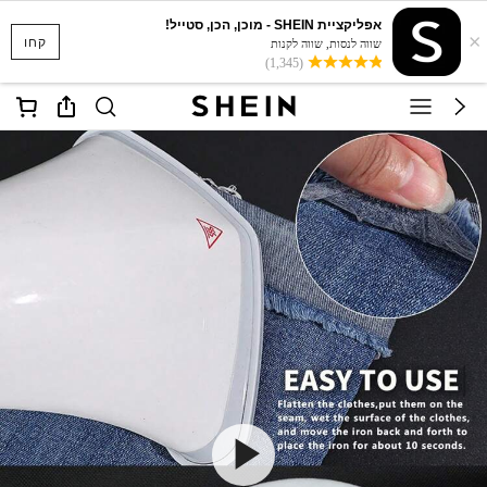
אפליקציית SHEIN - מוכן, הכן, סטייל!
×
קחו
שווה לנסות, שווה לקנות
(1,345)