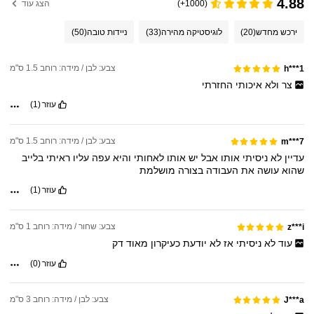
4.88
(1000+)
הצג עוד
ירכש מחדש
(20)
לוגיסטיקה מהירה
(33)
ניידות טובה
(50)
צבע: לבן / מידה: רוחב 1.5 ס"מ
h***1
צר
ולא
איכותי
החזרתי
עוזר
(1)
צבע: לבן / מידה: רוחב 1.5 ס"מ
m***7
עדיין
לא
ניסיתי
אותו
אבל
יש
אותו
לאחותי
והיא
עפה
עליו
ראיתי
בלייב
שהוא
עושה
את
העבודה
בצורה
מושלמת
עוזר
(1)
צבע: שחור / מידה: רוחב 1 ס"מ
z***i
עוד
לא
ניסיתי
אז
לא
יודעת
כעיקרון
מאוד
דק
עוזר
(0)
צבע: לבן / מידה: רוחב 3 ס"מ
J***a