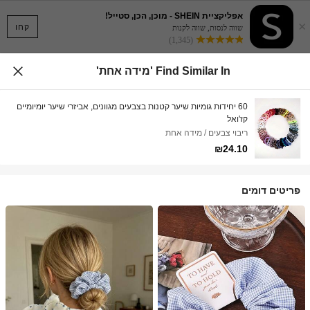
אפליקציית SHEIN - מוכן, הכן, סטייל!
×
קחו
שווה לנסות, שווה לקנות
(1,345)
Find Similar In 'מידה אחת'
60 יחידות גומיות שיער קטנות בצבעים מגוונים, אביזרי שיער יומיומיים
קז'ואל
ריבוי צבעים / מידה אחת
₪24.10
פריטים דומים