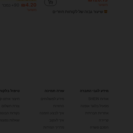
₪4.20
משוער
90+ נמכר
משוער
שיעור גבוה של לקוחות חוזרים
מידע לגבי החברה
עזרה תמיכה
טיפול בלקוח
אודות SHEIN
מידע למשלוחים
תיצור איתנו ק
מפעיל בלוגר אופנה
החזרות
צורת תשלום
אחריות חברתית
איך לבצע הזמנה
נקודות הבונוס של
קריירה
איך לעקוב
שאלות נפוצות
הסכם פשרה
מדריך המידות