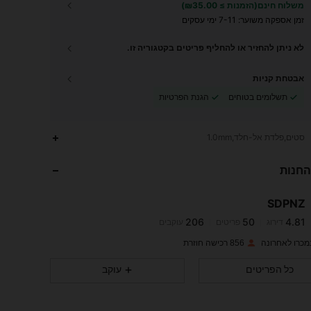
משלוח חינם(הזמנות ≥ ₪35.00)
זמן אספקה ​​משוער:
7-11 ימי עסקים
לא ניתן להחזיר או להחליף פריטים בקטגוריה זו.
אבטחת קניות
תשלומים בטוחים
הגנת הפרטיות
206
50
4.81
סטים,פלדת אל-חלד,1.0mm
החנות
206
50
4.81
SDPNZ
206
50
4.81
דירוג
פריטים
עוקבים
a***l
שילם
לפני יום אחד
856 רכישה חוזרת
206
50
4.81
כל הפריטים
עוקב
206
50
4.81