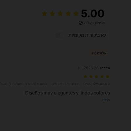
5.00
מדיניות ביקורות
לא ביקורות מקומיות
אלגנט (1)
26 Jul,2026
c***4
סוג סטייל: סטים, צבע: ריבוי צבעים, כמות: (צבעים מעורבים) סגול - 6 יחידות
סוג סטייל:
סטים
צבע:
ריבוי צבעים
כמות:
(צבעים מעורבים) סגול - 6 יחיד
Diseños muy elegantes y lindos colores
תרגם