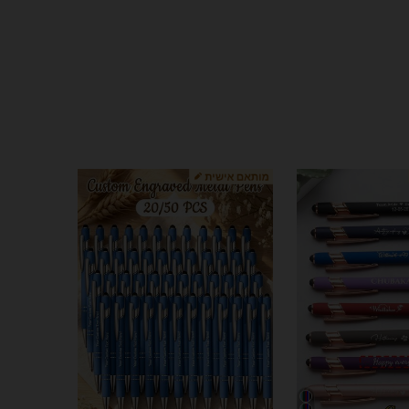
206
50
4.81
206
50
4.81
206
50
4.81
206
50
4.81
206
50
4.81