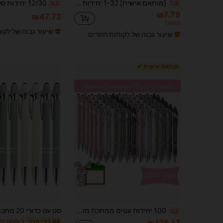
[מותאם אישית] 1-32 יחידות עט כדורית מתכת נשלף עם יהלום + סט עט מסך מגע | אחיזה נגד החלקה + כתיבה חלקה עם קצה בינוני למכשירים לוח/משרד | ניתן לחריטה שם/תאריך/לוגו | עט עסקי חרוט + מתנה ליום המורה + עט ניטרלי לזוג חתונה | מתאים לסטודנטים/עובדי משרד/מורים (יוניסקס) | מתנה לחג/יום הולדת
%3
%5
₪7.79
₪47.72
משוער
שיעור גבוה של לקו
שיעור גבוה של לקוחות חוזרים
100 יחידות עטים ממתכת מותאמים אישית, צבעים מעורבים, מתנות למשרד, לאחיות, למורים, לבניית צוות קולגות, מתנות לפרישה, מגע קיבולי כתיבה חלקה, דיו שחור, ציוד בית ספר, חזרה לבית הספר, אישי, מתנה ליום האם, מתנת סיום
%2
₪126.13
8# רבי מכר