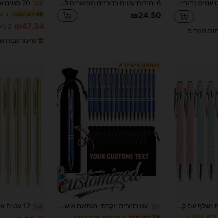
12/30 יחידות סט עטים כדוריים ממתכת עם חריטה אישית וקצה סטילוס, כתיבה חלקה, ניב בינוני. מתאים למשרד, לימודים ויצירה אמנותית, התאמה אישית, מתנת סיום לימודים אישית, חזרה לבית הספר
6 יחידות עטים כדוריים מפוארים לנשים, מתנות לחזרה לבית הספר, עטים כדוריים חמודים עטים נוצצים עטים יפים מתנות עט יפות עטי יומן לבתי ספר למשרד מתנות ליום האהבה הערכה מתנות משמעותיות לפסטיבלים, מתנות סיום
%3
₪24.50
4# רבי מכר
₪47.34
50+ נמכר
חות חוזרים
שיעור גבוה ש
6
סט עט כדורי 20 מתכת נשלף עם קצה עט מסך מגע - קצה עט עבה בינוני, כתיבה חלקה, ידית נגד החלקה, תואם למספר מכשירים - מתאים לשימוש יומיומי בבית ספר/משרד
עט כדורית יוקרתי מותאם אישית מסגסוגת אלומיניום עם נרתיק עיפרון שחור, ניתן להדפיס שם ואתר חברה, מתנה מושלמת לגברים ליום נישואין, יום הולדת, סיום לימודים, מארגן נסיעות, מתנה ליום האב, מתנה אישית, מתנה מלאת מחשבה
%4
%1
ב עטים כדוריים עטים כדוריים
ב סגסוגת אלומיניום עטים ומילוי מחדש
5# רבי מכר