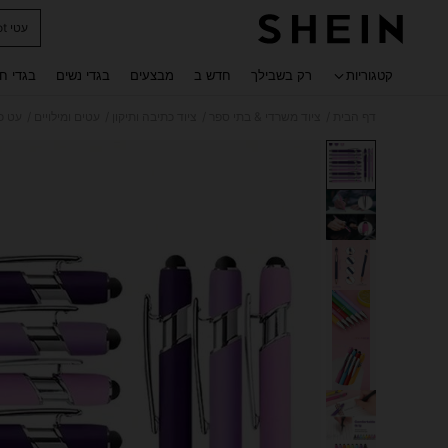
עטי pilot
 navigate search
קטגוריות
רק בשבילך
חדש ב
מבצעים
בגדי נשים
בגדי ח
/
/
/
/
דף הבית
ציוד משרדי & בתי ספר
ציוד כתיבה ותיקון
עטים ומילויים
עט כ