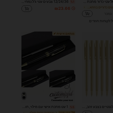
20 סטים של עטי כדור מתכת מותאמים אישית בצורת אובל עם קפיץ, תואמים למסך מגע, קצה עבה, דיו שחור, מתאימים ליום הולדת, רב-תכליתיים, לעסקים, עבודה, משרד, בית ספר, מתנות לשבוע הערכת האחיות
12/24/36 צבעים עטי ג'ל נמחים לילדים, לציור, לסימון קווי מתאר, לרישום, ייבוש מהיר, דיו רציף, עטי העתקה נשלפים, עטים צבעוניים נמחים
%1
ב עטים כדוריים בהתאמה אישית
₪23.66
ל לקוחות חוזרים
12 עטים אלגנטיים בצבע זהב, דיו שחור, קצה בינוני, כתיבה חלקה, עטי חתימה עסקיים יוקרתיים, מושלמים לסיכום הערות וכתיבה, ציוד משרדי ולימודי אידיאלי, מתנה ליום הולדת, חג המולד, לילאלה, יום האהבה, ראש השנה, חברים וחג הפסח
1 עט מתכת אישי עם מילוי, חוד בינוני, נשלף עם סגירת סיבוב, סט מתנה עסקי למשרד הניתן להתאמה אישית, עט כתיבה חלקה למתנת סיום לימודים ויום הולדת, חזרה לבית הספר
%5
ב נירוסטה עטים ומילוי מחדש
7# רבי מכר