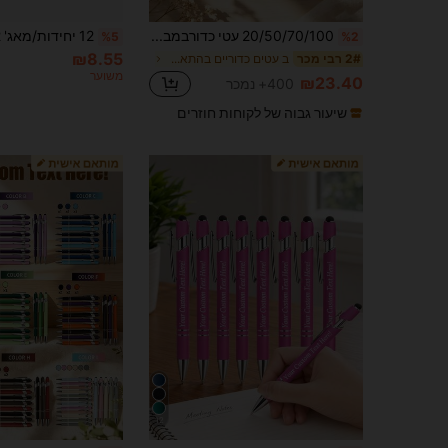
20/50/70/100 עטי כדורבמבמבם מבוקסיים מותאמים אישית - חריטה מותאמת אישית של שם, תאריך, קלים משקל, נשלפים, חתונות, מסיבות, ספרי אורחים, ציוד משרדי ובית ספרי, אהבה נצחית, מתנה אישית, מתנת סיום, מתנה מלאת מחשבה
%5
%2
₪8.55
ב עטים כדוריים בהתאמה אישית
2# רבי מכר
משוער
₪23.40
400+ נמכר
שיעור גבוה של לקוחות חוזרים
12