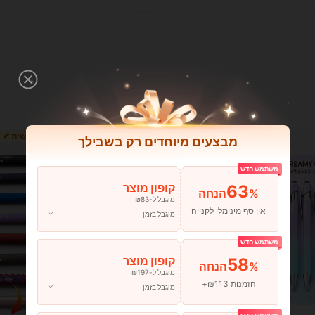
מבצעים מיוחדים רק בשבילך
משתמש חדש
63
קופון מוצר
%הנחה
מוגבל ל-₪83
אין סף מינימלי לקנייה
מוגבל בזמן
משתמש חדש
58
קופון מוצר
%הנחה
מוגבל ל-₪197
הזמנות ₪113+
מוגבל בזמן
משתמש חדש