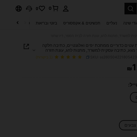
0
0
די שינה
נעליים
תכשיטים & אקססוריס
ביוטי ובריאות
טקסטיל לבית
ט
ות עטים כדוריים ממתכת יפים ואלגנטיים, כתיבה חלקה
מגע, כתיבה עסקית למשרד, מתנות לחג, עונת חזרה
פר, דיו שחור
SKU: ss26050422180542
(1 ביקורות)
1
₪
PRICE AND AVAILABIL
יל:
 צבעים