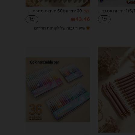
1/5/10/20/36 יחידות עט כדורי עם סטילוס גומי במגע רך, אלגנטי, בצבע רוז גולד, מותאם אישית עם טקסט/לוגו, מתנה מושלמת לשושביות, נשים, ילדים, סטודנטים, מורים, משפחה וחברים, עיצוב למשרד, מתנת סיום, חזרה לבית הספר, רעיונות למתנה
20 יחידות/50 יחידות מתכת שחורה מותאמת אישית עם חריטה, ניתן לחרוט שם, סלוגן, מתאים להתאמה אישית של חברה, חריטת שם סטודנט, קידום פרסומי, חריטה נגד אובדן, מתנה אישית, חזרה לבית הספר
%1
₪43.46
שיעור גבוה של לקוחות חוזרים