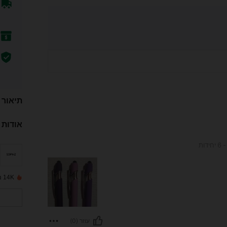
תיאור
אודות 
ות
14K נמכרו לאחרונה
עוזר (0)