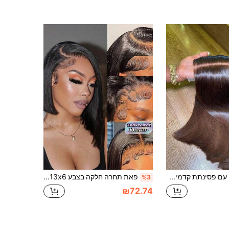
פאה מלאה עם פסינתת קדמית 13x6, בוב קצר ישר, שיער אנושי ברזילאי, 13*4 5*5 4x4 תערובת שיער אנושי רמי ברזילאי ישר עם שיער תינוק מולחט מראש, פאה עם פסינתת קדמית 13*6 מסיב סינתטי עמיד בחום, פאה עם פסינתת קדמית מולחטת מראש, חום שוקולד
פאת תחרה חלקה בצבע 13x6 באיכות גבוהה, צפיפות 200%, ללא שינוי, פאה סגורה עם תחרה
%3
₪72.74