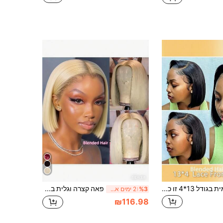
פאת תחרה קדמית בגודל 13*4 זו כוללת תערובת של שיער טבעי, סיבים סינתטיים ומשי חלבון, יחד עם שיער תינוקות, בצבע שחור טבעי עם צפיפות של 180% (פאת בוב בגודל 6-16 אינץ'). השיער המעורב יוצר קו שיער טבעי, מעוצב מראש, גזוז מראש ומתוח מראש עם תחרה שקופה, מתאים לכל סוגי השיער.
פאה קצרה וגלית בלונדינית בצפיפות 200%, 8-16 אינץ', סגירת תחרה 5x5, שיער חלק HD פאה מלאה, שיער ברזילאי מרקם מעורב טבעי צבע 613# מאוזן לאוזן גזורה מראש, מתאים למתחילים, פאה סינתטית עמידה בחום לנשים
%3
2 ימים אחרונים
₪116.98