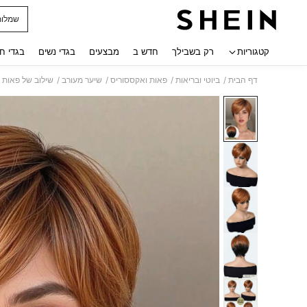
שמלות
 navigate search
קטגוריות
רק בשבילך
חדש ב
מבצעים
בגדי נשים
בגדי ח
/
/
/
/
דף הבית
ביוטי ובריאות
פאות ואקססוריס
שיער מעורב
שילוב של פאות Wear & Go במחירים נוחים