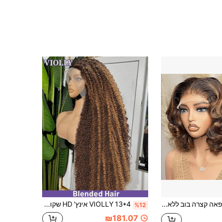
פאה קצרה בוב ללא דבק משיער ברזילאי רמי, פאה HD Lace Front, מתאימה למתחילים, 4*4 5*5 13x4 13x6 פאה Lace Front עם גלים גדולים מודגשים, 4/27 ללא דבק משודרג, קשרים חתוכים מראש, סיב סינתטי עמיד בחום, פאת נשים
VIOLLY 13*4 אינץ' HD שקוף תחרה קדמית מאוזן לאוזן, שיער מסולסל ללא קו הפרדה, צפיפות 200%, קו שיער מומס, שיער תינוק מולחם מראש, קשרים מולבנים מראש, תערובת שיער אנושי
%12
₪181.07