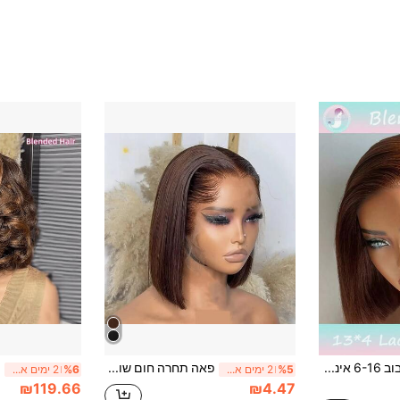
פאת בוב 6-16 אינץ' שיער טבעי מעורב 13X4 פרונטאלית פאת בוב פאות תחרה קדמית שיער טבעי לנשים 180% צפיפות פאות בוב קצרות מראש מרוטות עם קו שיער תינוקות צבע טבעי (פאות מעורבות - תערובת של שיער טבעי מעורב וסינתטי)
פאה תחרה חום שוקולד ארוכה 34 אינץ' Wear & Go 5X5 חתוכה מראש ללא דבק מוכנה לשימוש ללא צורך בדבק--פאות תחרה HD 13x4 דחיסות 200% שיער אנושי ברזילאי בתולי פסיפס קדמי עם תחרה קדמית מולקפת מראש עם שיער תינוק משולב לנשים ליומיום ומסיבות
%5
2 ימים אחרונים
%6
2 ימים אחרונים
₪119.66
₪4.47