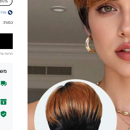
80%
מדרי
כמות:
הרווח עד
משל