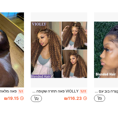
פאה קצרה בוב עם תספורת פיקסי, תחרה קדמית 13X1, שיער אנושי מעורב אמיתי, דחיסות 150%, קרינקלי מסולס, אריגה ידנית, ללא דבק, עם תלישה, סגנון אפריקאי, לנשים, צבע שחור טבעי
VIOLLY פאה תחרה שקופה HD 32 אינץ' 13x6, פריקה חופשית מאוזן לאוזן, צפיפות 200%, קו שיער מותך, שיער תינוק, קוצץ מראש, קשרים מולבנים מראש, עמידה לחום, אורך מעורב, פאת יוקרה #P4/27 עם גווני אומברה לנשים
%1
%11
₪19.15
₪116.23