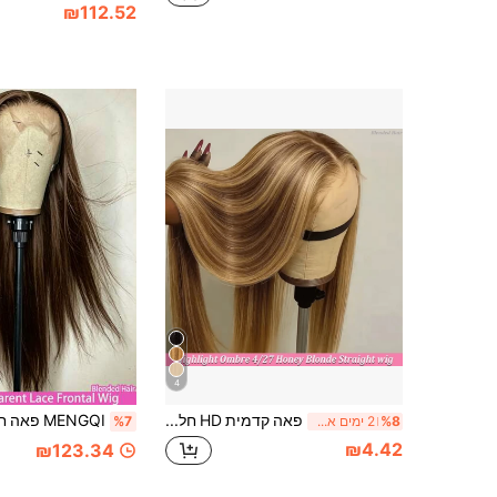
₪112.52
4
פאה קדמית HD חלקה 5x5 משיער ברזילאי בתולי, תערובת שיער אנושי, דחיסות 200% מקוצצת מראש, שיער ישר עם היילייטס אומברה דבש בלונד #4/27, פאה ללא דבק לנשים, פאה קדמית ברזילאית 13x4 13x6 עם שיער תינוק ותחרה HD חלקה
%8
2 ימים אחרונים
%7
₪4.42
₪123.34