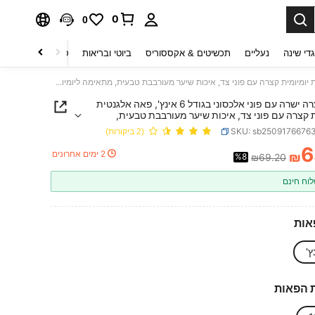
0
0
די שינה
נעליים
תכשיטים & אקססוריס
ביוטי ובריאות
טקסטיל לבית
ט
פאה קצרה ישרה עם פוני אלכסוני בגודל 6 אינץ', פאה אלגנטית יומיומית קצרה עם פוני צד, איכות שיער מעורבבת טבעית, מתאימה ליומיום, מסיבה, חג וקוספליי, פאה לשיער לנשים
פאה קצרה ישרה עם פוני אלכסוני בגודל 6 אינץ', פאה אלגנטית
ת קצרה עם פוני צד, איכות שיער מעורבבת טבעית,
ליומיום, מסיבה, חג וקוספליי, פאה לשיער לנשים
SKU: sb2509176676
(2 ביקורות)
6
2 ימים אחרונים
₪
%8
₪69.20
PRICE AND AVAILABIL
וח חינם
אות
 הפאות