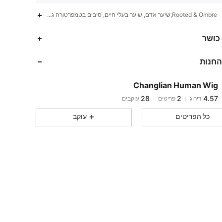
Rooted & Ombre,שיער אדם, שיער בעלי חיים, סיבים בטמפרטורה גבוהה,40%
28
2
4.57
 כושר
28
2
4.57
החנות
28
2
4.57
28
2
4.57
Changlian Human Wig
28
2
4.57
דירוג
פריטים
עוקבים
n***d
עקבו אחר
לפני יום אחד
28
2
4.57
כל הפריטים
עוקב
28
2
4.57
28
2
4.57
28
2
4.57
28
2
4.57