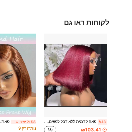
לקוחות ראו גם
פאה קדמית ללא דבק לנשים, פאה בוב קצרה בצפיפות 200% איכות שיער ברזילאי, 13x4 99J בורגונדי ישרה לחלוטין HD תחרה קדמית, 13*4 מאוזן לאוזן חלוקה חופשית, לשימוש יומיומי, מולחטת מראש עם שיער תינוק מראה טבעי סיב עמיד לחום פאה סינתטית
%13
%8
2 ימים אחרונים
נותרו רק 9
₪103.41