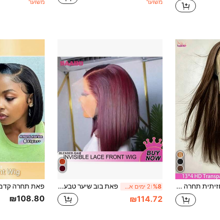
משוער
משוער
MENGQI פאה חזיתית תחרה שקופה HD 13*4 13*6, שיער חום ישר 26 אינץ', צפיפות 200%, גוון #4 מעורב, שורשים מולבשים מראש עם שיער תינוק, 5*5, מוכנה ללבישה ללא דבק, תחרה חתוכה מראש, לנשים
פאת בוב שיער טבעי מעורבב 13x4 HD פאות תחרה קדמיות שקופות שיער מעורבב מראש מרוט קו שיער תחרה פרונטאלית קצרה ישר פאות בוב לנשים שיער צבוע בורדו 99j אדום צבע אופנתי 12 אינץ '
%8
2 ימים אחרונים
₪108.80
₪114.72