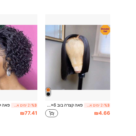
פאה קצרה בוב 13x4 13x6 עם תחרה שקופה מקדימה לנשים, ללא דבק, 4x4 5x5 עם סגירת תחרה חתוכה מראש, צפיפות 180%, עמידה לחום, שיער סינתטי מעורבב עם שיער אנושי, שחור טבעי, ישרה לחלוטין, תחרה חתוכה מראש ללא דבק זמינה ל-4*4 5x5
%3
2 ימים אחרונים
%3
2 ימים אחרונים
₪77.41
₪4.66