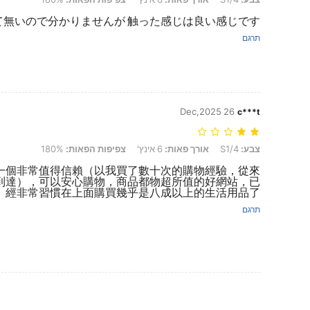
て無いので分かりませんが 触った感じは良い感じです
תרגם
26 Dec,2025
c***t
צבע: S1/4, אורך פאות: 6 אינץ', צפיפות הפאות: 180%
צבע:
S1/4
אורך פאות:
6 אינץ'
צפיפות הפאות:
180%
的是一個非常值得信賴（以我買了數十次的購物經驗，從來
到達），可以安心購物，商品都物超所值的好網站，已
經非常習慣在上面購買幾乎是八成以上的生活用品了。
תרגם