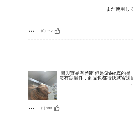
まだ使用し
עוזר (0)
圖與實品有差距 但是Shien真
沒有缺漏件，商品也都很快就寄送
עוזר (1)