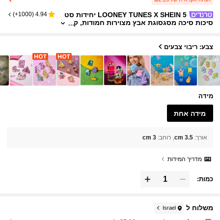
LOONEY TUNES X SHEIN 5 יחידות סט
)
1000+
(
4.94
סיכות סיכה מסגסוגת אבץ מצוירות חמודות, ק
ישוט לתיק, מתאים כמתנה, אוסף, מזכרות, טוו
יי ובאני באגס, יוניסקס, רב-תכליתי
צבע: ריבוי צבעים
מידה
מידה אחת
אורך
:
3.5 cm
רוחב
:
3 cm
מדריך המידות
כמות:
משלוח ל
Israel