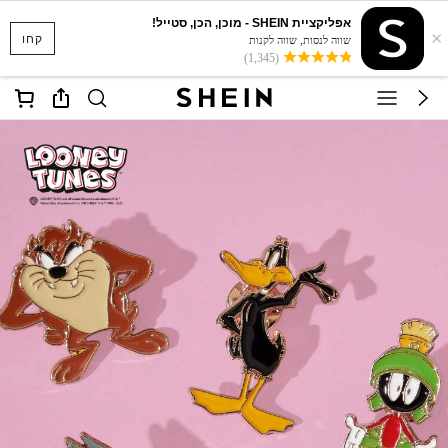
אפליקציית SHEIN - מוכן, הכן, סטייל!
×
קחו
שווה לנסות, שווה לקנות
(1,345)