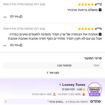
צבע: ריבוי צבעים / מידה: מידה אחת
a***2
מושלם
ברמות
ואיכותי
עוזר
(0)
צבע: ריבוי צבעים / מידה: מידה אחת
n***h
אוהבת
את
הבחורה
של
שיין
תמיד
מזמינה
לפעמים
טועים
במידה
אבל
גם
עם
לא
תקין
תמיד
מחזירים
כסף
חזרה
אוהבת
אוהבת
אוהבת
עוזר
(0)
פרטי המוצר
61K עוקבים
4.80
חומר:
סגסוגת אבץ
הצג עוד
61K עוקבים
4.80
Looney Tunes
61K עוקבים
4.80
400K נמכרו לאחרונה
42K רכישה חוזרת
החנות הזו נבחרה כ
「בוטיק טרנדי」
61K עוקבים