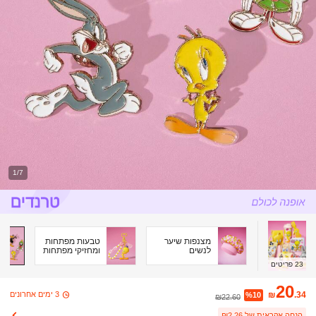
1/7
מצנפות שיער
טבעות מפתחות
לנשים
ומחזיקי מפתחות
23
פריטים
20
3 ימים אחרונים
₪
.34
%10
₪22.60
הנחה אקראית של ₪2.26