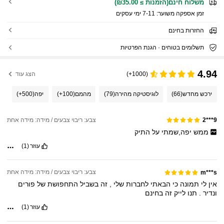
משלוח חינם(הזמנות ≥ ₪35.00)
זמן אספקה ​​משוער:
7-11 ימי עסקים
החזרות בחינם
תשלומים בטוחים · הגנת הפרטיות
4.94
(1000+)
הצג עוד
ירכש מחדש
(66)
לוגיסטיקה מהירה
(79)
מהמם
(100+)
יפה
(500+)
צבע: ריבוי צבעים / מידה: מידה אחת
9***2
ממש
יפה,שמתי
על
התיק
עוזר
(1)
צבע: ריבוי צבעים / מידה: מידה אחת
m***s
אין
לי
תמונה
כי
הבאתי
לחברות
שלי
,
זה
בשביל
התחפושת
של
פורים
ונדיר
.
תנו
לייק
זה
בחינם
עוזר
(1)