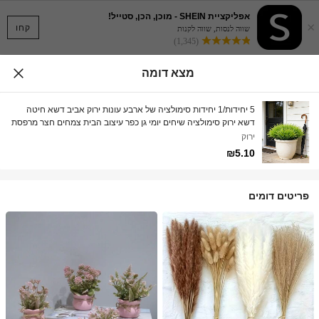
אפליקציית SHEIN - מוכן, הכן, סטייל!
×
קחו
שווה לנסות, שווה לקנות
(1,345)
מצא דומה
5 יחידות/1 יחידות סימולציה של ארבע עונות ירוק אביב דשא חיטה
דשא ירוק סימולציה שיחים יומי גן כפר עיצוב הבית צמחים חצר מרפסת
סל תלוי קישוט פלסטיק סימולציה דשא
ירוק
₪5.10
פריטים דומים