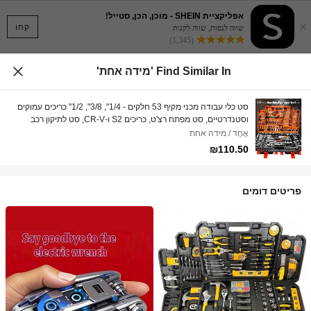
אפליקציית SHEIN - מוכן, הכן, סטייל!
×
קחו
שווה לנסות, שווה לקנות
(1,345)
Find Similar In 'מידה אחת'
סט כלי עבודה מכני מקיף 53 חלקים - 1/4", 3/8", 1/2" כריכים עמוקים
וסטנדרטיים, סט מפתח רצ'ט, כריכים S2 ו-CR-V, סט לתיקון רכב
ומכונאי ביתי, כולל מפתחות משולבים, אביזרים וקופסת אחסון
אֶחָד / מידה אחת
₪110.50
פריטים דומים