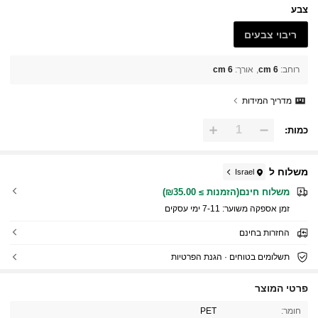
צבע
ריבוי צבעים
רוחב
:
6 cm
אורך
:
6 cm
מדריך המידות
כמות:
משלוח ל
Israel
משלוח חינם(הזמנות ≥ ₪35.00)
זמן אספקה ​​משוער:
7-11 ימי עסקים
החזרות בחינם
תשלומים בטוחים · הגנת הפרטיות
221 עוקבים
4.93
פרטי המוצר
221 עוקבים
4.93
חומר:
PET