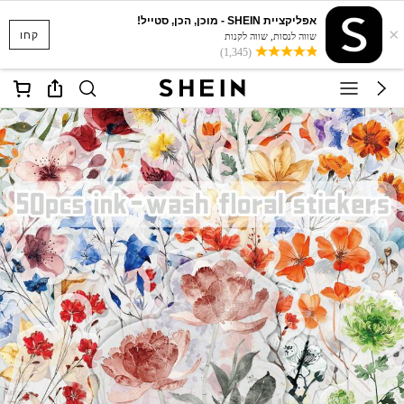
אפליקציית SHEIN - מוכן, הכן, סטייל!
×
קחו
שווה לנסות, שווה לקנות
(1,345)