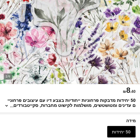
1/9
8
₪
.40
50 יחידות מדבקות פרחוניות ייחודיות בצבע דיו עם עיצובים פרחוניי
ם עדינים ומטושטשים, מושלמות לקישוט מחברות, סקייטבורדים
ומתכננים. עם מגוון דוגמאות, אין שתיים זהות, מה שהופך אותן
לאידיאליות כפרסים או מתנות חגיגיות.
מידה
50 יחידות