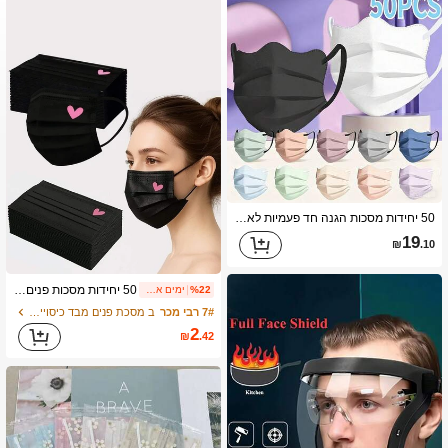
75 עוקבים
4.81
75 עוקבים
4.81
75 עוקבים
4.81
50 יחידות מסכות הגנה חד פעמיות לארבע עונות גברים נשים מסכת אופנה מגן פנים נשיות נשים כיסוי בצורת
19
₪
.10
75 עוקבים
4.81
50 יחידות מסכות פנים חד פעמיות חמודות, ורודות ושחורות מתחלפות עם דוגמאות לבבות, הגנה מלאה תלת שכבות, מתאימה לנשים, בני נוער ובנות, תחפושת ליום האהבה
%22
ימים אחרונים 1
7# רבי מכר
ב מסכת פנים מבד כיסויי פנים & Accs
2
75 עוקבים
4.81
₪
.42