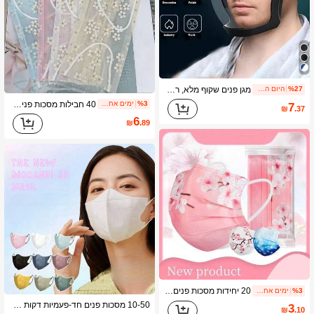
מגן פנים שקוף מלא, רצועה מתכווננת, יוניסקס, מסכת פנים כיסוי מלא, מסכת פנים שקופה לאופנוע אטומה לרוח, מגן פנים למשקפי ריתוך אטומים לאבק, מסכת סקי
%27
היום האחרון
40 חבילות מסכות פנים רשת פרחוניות רעננות, צבעים מרובים זמינים, נשימות, מסכות דקורטיביות חד-פעמיות, מתאימות לשימוש יומיומי, מסכות הגנה לצעירים, עשויות מבד רשת פרחוני, צבעים נבחרים באופן אקראי, סוג מסכה: דקורטיבית/הגנה, לבישה יומיומית, הגנה יומיומית, עיצוב למסיבות, מתאימה לכל העונות
%3
ימים אחרונים 1
7
₪
.37
6
₪
.89
20 יחידות מסכות פנים חד-פעמיות 3 שכבות עם דוגמת פרחים וכוכבים, ורוד, לבן, כחול, אופנתי וחמוד, ארוזות בנפרד, עם רצועות אלסטיות לאוזניים, מתאים למבוגרים
%3
ימים אחרונים 1
10-50 מסכות פנים חד-פעמיות דקות בטכנולוגיית תלת-ממד בגוון עמום, יוניסקס, מסכות לבנות ללא צורך בצביעה, ללא ריח, מסכות בצבעים אחרים עשויות להפיץ ריח קל לאחר אוורור, פרטי מידות המסכה בתמונה בית ספר
3
₪
.10