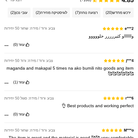
4.85
(100+)
הצג עוד
ירכש מחדש
(20)
רצועה נוחה
(7)
לוגיסטיקה מהירה
(2)
עובי נכון
(2)
צבע: ורוד / מידה: שחור 50 יחידות
e***2
وااااااو
كثيررررر
حلووووو
עוזר
(0)
צבע: ורוד / מידה: ורוד 50 יחידות
j***4
maganda
and
makapal
5
times
na
ako
bumili
nito
goods
ang
item
🥰🥰🥰🥰🥰🥰
עוזר
(1)
צבע: ורוד / מידה: סגול 50 יחידות
r***6
👌
Best
products
and
working
perfect
עוזר
(0)
צבע: ורוד / מידה: שחור 50 יחידות
M***o
The
item
is
greet
and
the
material
is
good
🥰🥰
very
comfortable