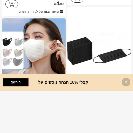
4
₪
.90
שיעור גבוה של לקוחות חוזרים
קבלי 10% הנחה נוספים על
הוסף לעגלת הקניות
הירשם
6 יחידות/12 יחידות חבילת החלפה אוניברסלית לבית | מסכת פנים עם עיצוב כוורת נושמת להגנה מהשמש, מסכת פנים אלגנטית לקיץ לרכיבה ולנסיעות, כיסוי פנים חלק וקל משקל, חדש משודרג, נושם, עם פינות עיניים, רך, נגד UV, מסכת פנים קלה משקל
%12
ימים אחרונים 1
3
₪
.61
30/50/100 יחידות מסכת פנים חד פעמית שחורה - 3 שכבות, נושמות ונוחות עם לולאות אוזניים אלסטיות.
%25
היום האחרון
5
₪
.48