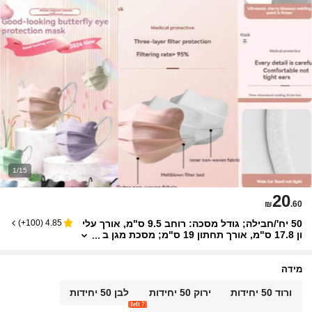
1/15
20
₪
.60
50 יח'/חבילה; גודל מסכה: רוחב 9.5 ס"מ, אורך עלי
)
100+
(
4.85
ון 17.8 ס"מ, אורך תחתון 19 ס"מ; מסכת מגן ב
צורת פרפר לשיפור יופי, מגוון צבעים זמינים כדי
לענות על שאיפתם של אנשים ליופי ואינדיבידואליו
ת. תוך הגנה על הבריאות, היא יכולה גם להציג חוש
מידה
אופנה אישי; עיצוב ארגונומי יוצר מוצר מסכה נוח וא
ופנתי.
ורוד 50 יחידות
ירוק 50 יחידות
לבן 50 יחידות
7 left