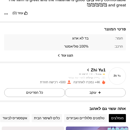
🥰🥰🥰🥰🥰
and
great
עוזר
(0)
פרטי המוצר
75 עוקבים
4.81
חומר:
בד לא ארוג
הרכב:
100% פוליאסטר
75 עוקבים
4.81
הצג עוד
Zhi Yu1
75 עוקבים
4.81
I***y
שילם
לפני יום אחד
4K+ נמכרו לאחרונה
500+ רכישה חוזרת
75 עוקבים
4.81
עוקב
כל הפריטים
אתה עשוי גם לאהוב
75 עוקבים
4.81
מומלצים
טלפונים סלולריים ואביזרים
כלים לשיפור הבית
אקססוריס לביגוד
75 עוקבים
4.81