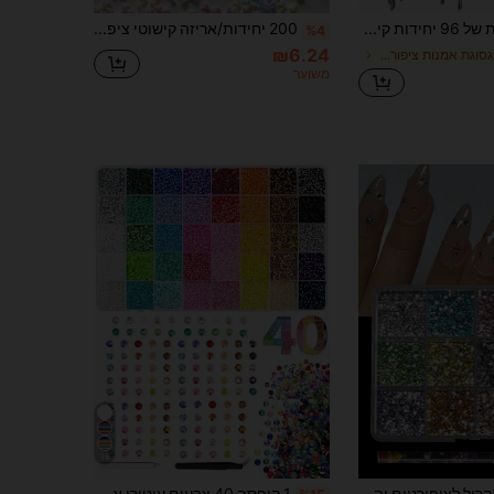
קופסה אחת של 96 יחידות קישוטי ציפורניים ממתכת, קשתות סגסוגת בצבע תלת מימד זהב/כסף/אפור, תכשיטי ציפורניים מפוארים ומבריקים, אביזרים לאמנות ציפורניים, ציפורניים עשה זאת בעצמך, ציפורניים, ציפורניים, קישוטי ציפורניים, אבני חן לציפורניים
200 יחידות/אריזה קישוטי ציפורניים בצבע מקרון תלת מימדי - ססגוניים - מתאים לעיצוב ציפורניים עשה זאת בעצמך, אקריליק ומניקור שרף - ללא ריח, אביזרי קישוט ציפורניים רב תכליתיים, קישוטי ציפורניים לציפורניים
%4
₪6.24
ב סגסוגת אמנות ציפורניים אבני חן וקישוטים
משוער
18
12 צבעי אקריל לציפורניים יהלום שחור 3D אביזרי עיצוב ציפורניים DIY אספקת ציפורניים משרף צבע AB אבני חן לציפורניים ריינסטון מתאים לקצות הציפורניים, כלי עיצוב ציפורניים יהלום שטוח 3000A שילוב רב-צבעי אביזרי ציפורניים
1 קופסה 40 צבעים עיטורי אבני חן לציפורניים, יהלומים משרף עם גב שטוח, מתאים לציור ציפורניים, עיטור בגדים ובדים DIY