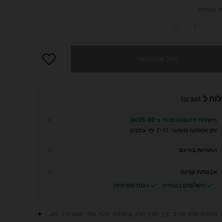
ך המידות
 מוצר זה אזל
אזל מהמלאי
וח ל
Israel
משלוח חינם(הזמנות ≥ ₪35.00)
זמן אספקה ​​משוער:
7-11 ימי עסקים
החזרות בחינם
אבטחת קניות
תשלומים בטוחים
הגנת הפרטיות
צמחים,סתיו, אביב, קיץ, חורף,חלק, צרפתית, Y2K, גוֹתִי, סגנון סיני, מערבית, זבל פאנק