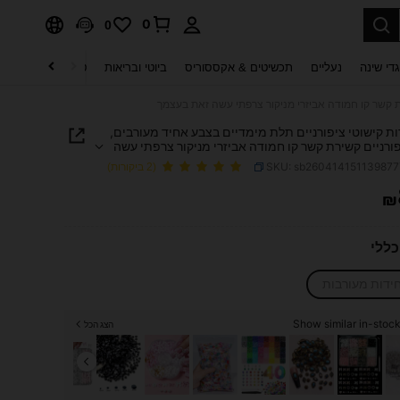
0
0
די שינה
נעליים
תכשיטים & אקססוריס
ביוטי ובריאות
טקסטיל לבית
ט
ידות קישוטי ציפורניים תלת מימדיים בצבע אחיד מעורבים,
ורניים קשירת קשר קו חמודה אביזרי מניקור צרפתי עשה
צמך
SKU: sb26041415113987
(2 ביקורות)
₪
PRICE AND AVAILABIL
ללי
Show similar in-stock
הצג הכל