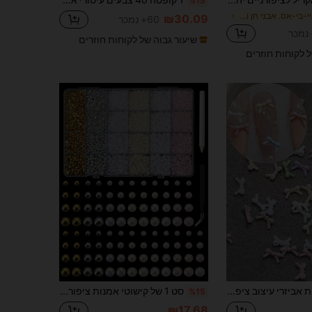
%15
ב איי-בי-אס. אבני חן וקישוטים
₪30.09
60+ נמכר
שיעור גבוה של לקוחות חוזרים
ל לקוחות חוזרים
100 יחידות אביזרי עיצוב ציפורניים, פפיון תלת-ממדי בצבעי מאקרון, מידה M (בינונית), בלבן, ירוק, ורוד, סגול, בז' - צבעים מעורבבים באופן אקראי. אביזרי קישוט DIY לאביב/קיץ. לציפורניים ארוכות, ציפורניים קצרות, ציפורני בלט, ציפורני פרנץ' טיפ, תכשיטי ציפורניים
סט 1 של קישוטי אמנות ציפורניים מפנינים, תכשיטי ציפורניים תלת-ממדיים, פנינים שטוחות, אביזרי אמנות ציפורניים, ציוד לציפורניים, אבני חן לציפורניים, קסמי ציפורניים
%15
₪17.68