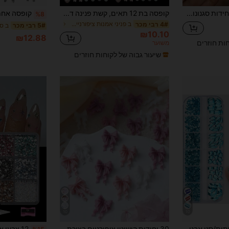
31
קופון מוצר
%הנחה
מוגבל ל-₪539
סט אחד של 24 יחידות סגנונות מעורבים פפיון תלת מימדי, קישוטי פפיון צבעוניים רב-תכליתיים, פרפר מסגסוגת, ריינסטון, פרח שרף, פנינה, אביזרי אמנות ציפורניים עשה זאת בעצמך, ציוד לציפורניים, ציפורניים, קמעות ציפורניים, אבני חן לציפורניים
קופסה בת 12 תאים, קשת פנינה דמוית שרף מעורב, לב, קישוט פרחוני מיניאטורי לאביזרי אמנות ציפורניים עשה זאת בעצמך, ציוד ציפורניים רב-תכליתי וחמוד, ציפורניים, קמעות ציפורניים, אבני חן לציפורניים
%8
הזמנות ₪745+
מוגבל בזמן
ב פניני אמנות ציפורניים אבני חן וקישוטים
4# רבי מכר
5# רבי מכר
₪10.10
₪12.88
חות חוזרים
משוער
שיעור גבוה של לקוחות חוזרים
10
10
12 רשתות/סט אבני חן שטוחות תלת מימדיות בסגנון Y2K עם צורות וצבעי Ab שונים, אבני חן מזכוכית וערכת כלים דקורטיביים ליצירות DIY, פנים, בגדים, קישוטי ציפורניים, ציוד לציפורניים
30 יחידות קישוטי ציפורניים בצורת סרט ורוד & לבן חמודים, אביזרי ציפורניים בסגנון Y2K רומנטי מינימליסטי, מתאים לעיצוב וקישוט DIY של מסלון ציפורניים לנשים, אבני ציפורניים, ציפורניים, ציוד לציפורניים, קמעי ציפורניים