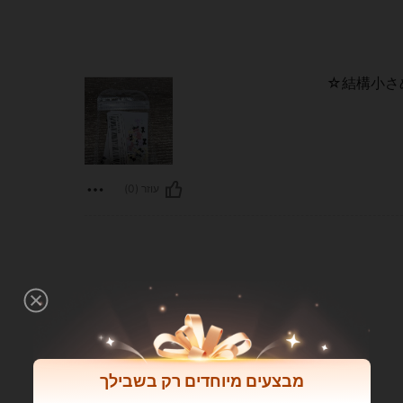
結構小さめ
עוזר (0)
מבצעים מיוחדים רק בשבילך
עוזר (0)