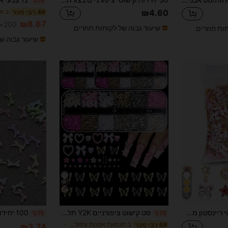
%15
₪4.60
4# רבי מכר
₪8.67
200+ נמכר
שיעור גבוה של לקוחות חוזרים
חות חוזרים
שיעור גבוה ש
4
23
48 יחידות קישוטי ריינסטון מתכתיים לציפורניים Y2K - לב תלת מימד, כוכב, קשת, דובדבן, אבני חן, תכשיטי ציפורניים, אביזרי ציפורניים, ציוד לציפורניים, ציפורניים, קמעות לציפורניים
סט קישוט ציפורניים Y2K תלת-ממדי 95 חלקים, כולל אבני חן, פנינים מלאכותיות, 20 עיטורי פרפר עבים, עיטורי סרט סקסי, עיטורי לב ועיטורי פרח תלת-ממדי, מתאים לקישוט ציפורניים Y2K, ציוד ציפורניים לנשים, תליון לציפורניים
%15
%15
ב סגסוגת אמנות ציפורניים אבני חן וקישוטים
6# רבי מכר
₪3.74