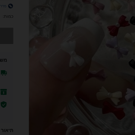
מדרי
כמות:
מצטערים,
משל
תיאור