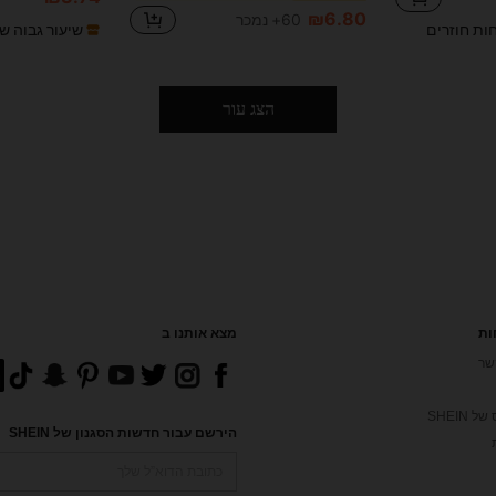
₪6.80
60+ נמכר
חות חוזרים
שיעור גבוה ש
הצג עור
ות
מצא אותנו ב
שר
 SHEIN
הירשם עבור חדשות הסגנון של SHEIN