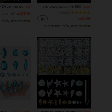
500 יחידות סט קישוטי ציפורניים חצי עגולים בגימור פנינה דמוית שיער, 11 צבעים תכשיטי ציפורניים פפיון חמודים ומבריקים עם פנינים לבנות חצי עגולות בגודל 2-4 מ"מ לקישוט ציפורניים עשה זאת בעצמך, קמעות ציפורניים, אבני חן לציפורניים, ציוד לציפורניים
%8
%25
(1000+)
₪21.16
60+ נמכר
₪6.90
שיעור גבוה של לקו
שיעור גבוה של לקוחות חוזרים
1 קופסה סט קישוט אמנות ציפורניים לקיץ, חוף וים, קישוט אמנות ציפורניים תלת-ממדי של צדפה, כוכב ים וזנב בתולת ים, ציוד אמנות ציפורניים מסגסוגת זהב עם אבני חן ופנינים, כולל פינצטה ועט, מתאים לאמנות ציפורניים DIY וקישוט ציפורניים