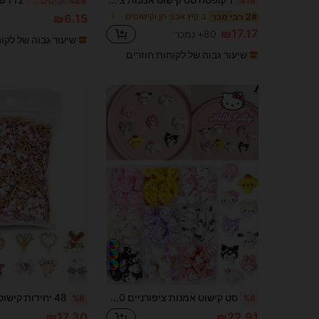
%15
%25
3 ימים אחרונים
ב קַיִץ אבני חן וקישוטים
2# רבי מכר
₪6.15
₪17.17
80+ נמכר
שיעור גבוה של לקו
שיעור גבוה של לקוחות חוזרים
9
סט קישוט אמנות ציפורניים Sanrio 9-Grid 90 יחידות Hello Kitty, 9 סגנונות בצורת לב עם עיצובי Hello Kitty, Kuromi, Cinnamoroll, Piano, My Melody ו-Pochacco, תליוני מיני ריינסטון עם גב שטוח ל-DIY לציפורניים
%8
%8
₪17.30
₪22.91