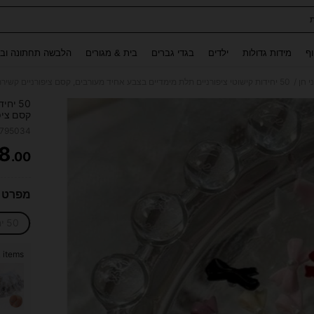
Use up and down arrow keys to חיפוש אחרון and לחפש ולמצוא. Press Enter to select.
וף
מידות גדולות
ילדים
בגדי גברים
בית & מגורים
הלבשה תחתונה ובג
/
י חן
50 יחידות קישוטי ציפורניים תלת מימדיים בצבע אחיד מעורבים, קסם ציפורניים קשירת קשר קו חמודה אביזרי מניקור צרפתי עשה זאת בעצמך
50 יח
קסם ציפ
זאת בע
7795034
8
.00
ITY
מפרט כ
50 יחידות מעורבות
 items