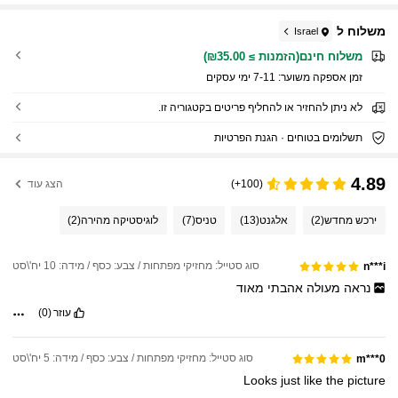
משלוח ל
Israel
משלוח חינם(הזמנות ≥ ₪35.00)
זמן אספקה ​​משוער:
7-11 ימי עסקים
לא ניתן להחזיר או להחליף פריטים בקטגוריה זו.
תשלומים בטוחים · הגנת הפרטיות
4.89
(100+)
הצג עוד
ירכש מחדש
(2)
אלגנט
(13)
טניס
(7)
לוגיסטיקה מהירה
(2)
סוג סטייל: מחזיקי מפתחות / צבע: כסף / מידה: 10 יח'\סט
n***i
נראה
מעולה
אהבתי
מאוד
עוזר
(0)
סוג סטייל: מחזיקי מפתחות / צבע: כסף / מידה: 5 יח'\סט
m***0
Looks
just
like
the
picture