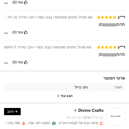
עוזר
(0)
סוג סטייל: מחזיקי מפתחות / צבע: כסף + זהב / מידה: 10 יח'\סט
y***l
מהמןןןןןןןןןןןןםן
עוזר
(0)
סוג סטייל: מחזיקי מפתחות / צבע: כסף + זהב / מידה: 5 יח'\סט
y***l
מהמןןןןןןןןןןןןםן
עוזר
(0)
1.1K עוקבים
4.86
פרטי המוצר
חומר:
נתך ברזל
1.1K עוקבים
4.86
הצג עוד
Divine Crafts
עוקב
1.1K עוקבים
4.86
h***6
שילם
לפני יום אחד
שיעור גבוה של לקוחות חוזרים
הוקמה לפני שנה
38K נמכרו לאחרונה