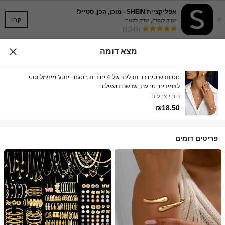
אפליקציית SHEIN - מוכן, הכן, סטייל!
×
קחו
שווה לנסות, שווה לקנות
(1,345)
מצא דומה
סט תכשיטים רב תכליתי של 4 יחידות בסגנון וינטג' מינימליסטי
לצמידים, טבעת, שרשרת ועגילים
ריבוי צבעים
₪18.50
פריטים דומים