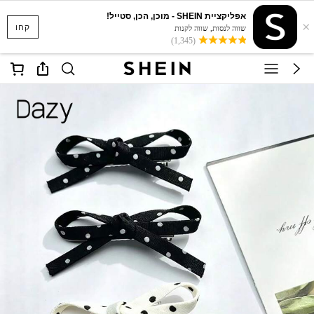
אפליקציית SHEIN - מוכן, הכן, סטייל!
×
קחו
שווה לנסות, שווה לקנות
(1,345)