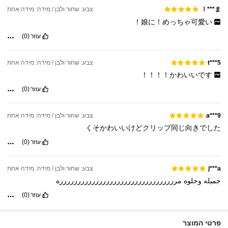
ま***！
צבע: שחור ולבן / מידה: מידה אחת
娘に！めっちゃ可愛い！
עוזר
(0)
צבע: שחור ולבן / מידה: מידה אחת
t***5
かわいいです！！！！
עוזר
(0)
צבע: שחור ולבן / מידה: מידה אחת
a***9
くそかわいいけどクリップ同じ向きでした
עוזר
(0)
צבע: שחור ולבן / מידה: מידה אחת
j***a
جميله
وحلوه
مررررررررررررررررررررررررررررررررره
עוזר
(0)
פרטי המוצר