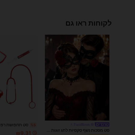
לקוחות ראו גם
TiaraBloom
%5
סט מסכות נשף סקסיות לתג זוגות עם תחרה וורד אדום, מסכת חצי פנים שחורה לגברים ונשים, סגנון ונציאני, אביזר לתחפושת למסיבת הלווין, אביזר קוספליי
₪9.31