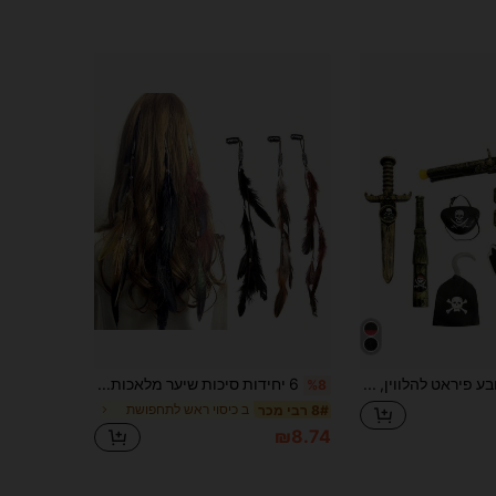
1 יחידה כובע פיראט להלווין, אביזר לתחפושת פיראט קריבי, כובע למבוגרים עם חבל אדום, כובע קפטן מורגן
6 יחידות סיכות שיער מלאכותיות בסגנון בוהמי עם כפתור תקתק ועיצוב גלם, מוסיפות אווירה בוהמית לתסריות היומיומיות של נשים
%8
ב כיסוי ראש לתחפושת
8# רבי מכר
₪8.74