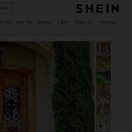
שמלות
 navigate search
קטגוריות
רק בשבילך
חדש ב
מבצעים
בגדי נשים
בגדי ח
/
/
/
/
דף הבית
אקססוריס לביגוד
תחפושות ואביזרים
אביזרים לתחפושות
תחפ