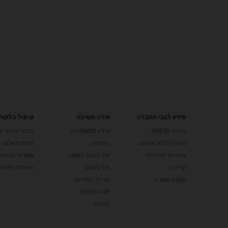
מידע לגבי החברה
עזרה תמיכה
טיפול בלקוח
אודות SHEIN
מידע למשלוחים
תיצור איתנו ק
מפעיל בלוגר אופנה
החזרות
צורת תשלום
אחריות חברתית
איך לבצע הזמנה
נקודות הבונוס של
קריירה
איך לעקוב
שאלות נפוצות
הסכם פשרה
מדריך המידות
SHEIN VIP
ההחזר