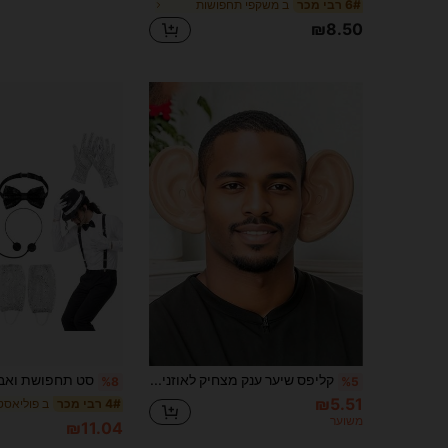
ב משקפי תחפושות
6# רבי מכר
₪8.50
קליפס שיער ענק מצחיק לאוזניים, סרט ראש סיליקון גדול וחמוד לאוזניים, סרט ראש מציאותי לאוזניים, כיסוי ראש לתחפושת לחג, עיצוב מסיבה יצירתי, אביזר להופעה במה, אביזרי תחפושת, ציוד לאירועים חדשניים, מתאים למסיבות, חגים וקוספליי, מתנה מצחיקה למשפחה ולחברים
%8
%5
₪5.51
4# רבי מכר
משוער
₪11.04