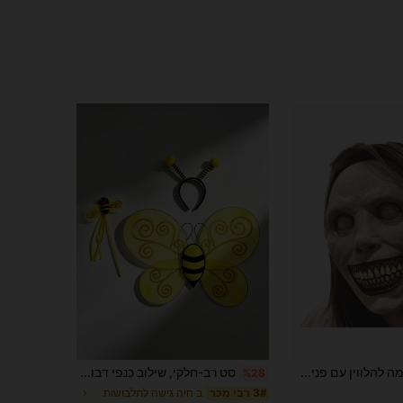
1 מסכה אימה להלווין עם פנים מחייכות זוהרות & עיצוב גירוש שדים, מתאימה למשחקי חדר בריחה, קוספליי להלווין, מסיבה
סט רב-חלקי, שילוב כנפי דבורה חמודות וגומייה לשיער, מתאים לפסטיבלים, טיולי אביב, הופעות במה
%28
ב חיה גישה לתלבושות
3# רבי מכר