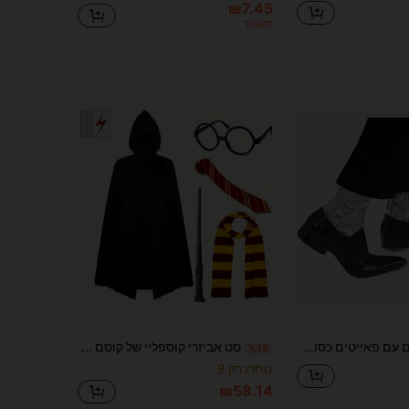
₪7.45
משוער
כיסוי גרביים עם פאייטים כסופים יוניסקס לריקוד, כיסוי רגליים קצר ומבריק לתחפושת הללווין, כיסוי רגליים פופולרי לשנות ה-80 וה-90 למסיבת ריקוד כוכבים
סט אביזרי קוספליי של קוסם 15 חלקים, גלימה עם קפוצ'ון, שרביט, עניבה מפוספסת, צעיף, משקפיים עגולים וקעקוע ברק, מתאים ליום הספר, קוספליי להלווין
%15
נותרו רק 8
₪58.14