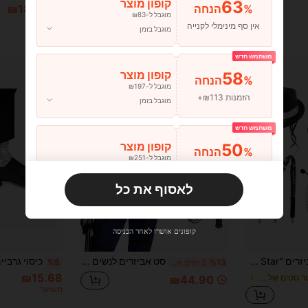
63
קופון מוצר
₪28.70
%הנחה
₪18.85
מוגבל ל-₪83
משוער
אין סף מינימלי לקנייה
מוגבל בזמן
משתמש חדש
58
קופון מוצר
%הנחה
מוגבל ל-₪197
הזמנות ₪113+
מוגבל בזמן
משתמש חדש
50
קופון מוצר
%הנחה
מוגבל ל-₪251
הזמנות ₪356+
מוגבל בזמן
לאסוף את כל
משתמש חדש
33
קופון מוצר
%הנחה
מוגבל ל-₪270
קופונים אושרו לאחר הכניסה
הזמנות ₪486+
מוגבל בזמן
סט תחפושת ואביזרים "Rock Star" הכולל 1/4/6/5/8 חלקים, עם תלבושת רקדן ורוקסטאר משנות ה-80, כולל פדורה עם פאייטים, כפפות, סלסלה, עניבת פרפר וחימומי רגליים
סט אביזרים לנשים בסגנון קצין צבאי, 5 חלקים, מתאים לקוספליי, מסידת תחפושת, חג, קונסרט, יום האהבה ועוד
%13
2 ימים אחרונים
%5
משתמש חדש
₪15.68
ב פוליאסטר סטים של אביזרים לתחפושות
₪44.90
31
קופון מוצר
משוער
%הנחה
מוגבל ל-₪539