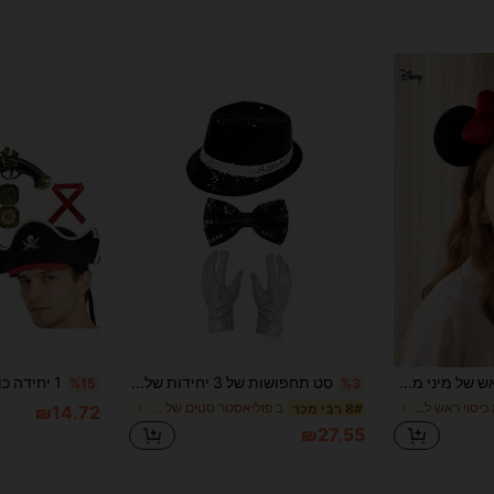
הזמנות ₪745+
מוגבל בזמן
Disney סרט ראש של מיני מאוס מדיסני, אופנתי ו. אביזר ראש חיוני לקוספליי, ביקורים בפארקי שעשועים, חגיגות חגים ומסיבות, מתנה אידיאלית ליום הולדת, חג המולד, ימי נישואין ואירועים מיוחדים. עיצוב סרט ראש נוח, מתאים ללבישה יומיומית
סט תחפושות של 3 יחידות של מלך המוזיקה הקלאסית: כובע צילינדר, משקפיים אופנתיים, כפפות. כובע צילינדר נצנצים לדיסקו וינטג', אביזרים להופעת במה, אביזרי ריקוד רחוב, מתאים לליל כל הקדושים, מסיבת דיסקו רטרו משנות ה-80/90, מסיבת קוספליי בנושא סלבריטאים, מסיבת יום הולדת רטרו. סט אחד יכול ליצור במהירות מראה במה קלאסי, אווירה ממקסמת ישירות.
%15
%3
ב סַסגוֹנִיוּת כיסוי ראש לתחפושת
ב פוליאסטר סטים של אביזרים לתחפושות
8# רבי מכר
₪14.72
₪27.55