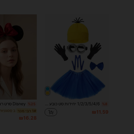
1/2/3/5/4/6 יחידות סט כובע וכפפות, אביזרי תחפושת להלווין, קוספליי משחקי תפקידים, מתנה חגית מושלמת לחברים הכי טובים, קישוט לאווירת מסיבה, קישוט מסיבה מושלם, עיצוב בית, עיצוב חדר מושלם, מתנת חג המולד, מזכרת ליום האהבה, אסתטיקה חמודה, מתנת יום האהבה, קישוט, עיצוב בית, מתנת יום האהבה
%25
%8
1# רבי מכר
₪11.59
₪16.28