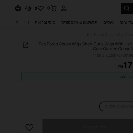
0
0
די שינה
נעליים
תכשיטים & אקססוריס
ביוטי ובריאות
טקסטיל לבית
ט
4 Pcs Porch Goose Wigs Short Curly Wigs With Hair
Cute Garden Goose 
SKU: sc2507273916
17
₪
PRICE AND AVAILABIL
וח חינם
ל ארבעה חלקים
 מוצר זה אזל
אזל מהמלאי