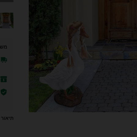
משל
תיאור