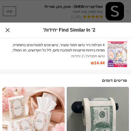
אפליקציית SHEIN - מוכן, הכן, סטייל!
×
קחו
שווה לנסות, שווה לקנות
(1,345)
Find Similar In '2 יחידות'
4 חבילות נייר טישו חמוד ומצויר, טישו פנים לסטודנטים בתפזורת,
מפיות ביתיות פרקטיות למסיבת סיום, ליל כל הקדושים, חג המולד,
קמפינג, חוץ, משרד, מטבח, חדר אמבטיה, בית, בית ספר, מעונות,
טישו חמודות / 2 יחידות
מתאים לגברים ולנשים
₪14.44
פריטים דומים