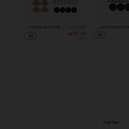
4 חבילות רגלי רהיטים מחודדות עם חומרה, רגלי ספה מעץ מלא לספה, שידה, מיטה - רגלי עץ חלופיות רב-תכליתיות עם לוחות הרכבה מתכתיים וברגים
סט רגליים עגולות לרהיטים מעץ מלא בגודל 2 אינץ', מתאים לרגלי ספה חלקות, 4 יחידות/סט, חורי ברגים M8 קדוחים מראש
%10
3 ימים אחרונים
₪70.38
משוער
אפליקציה