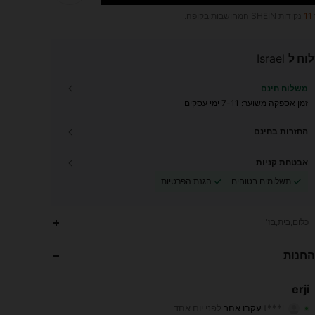
11
נקודות SHEIN המחושבות בקופה.
וח ל
Israel
משלוח חינם
זמן אספקה ​​משוער:
7-11 ימי עסקים
החזרות בחינם
אבטחת קניות
תשלומים בטוחים
הגנת הפרטיות
176
1
4.91
כלום,בית,בז'
176
1
4.91
החנות
176
1
4.91
erji
t***l
עקבו אחר
לפני יום אחד
176
1
4.91
דירוג
פריטים
עוקבים