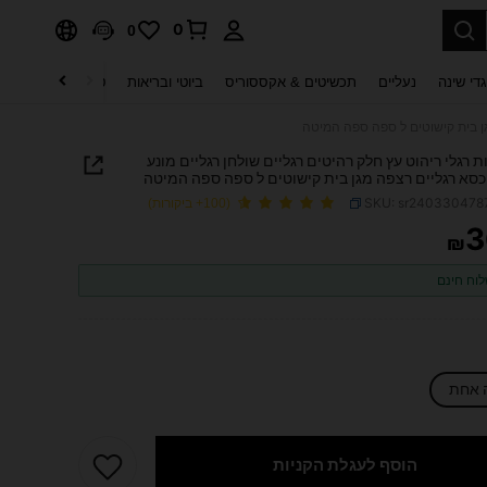
0
0
די שינה
נעליים
תכשיטים & אקססוריס
ביוטי ובריאות
טקסטיל לבית
ט
ות רגלי ריהוט עץ חלק רהיטים רגליים שולחן רגליים מונע
סא רגליים רצפה מגן בית קישוטים ל ספה ספה המיטה
SKU: sr240330478
(100+ ביקורות)
3
₪
PRICE AND AVAILABIL
וח חינם
 אחת
הוסף לעגלת הקניות