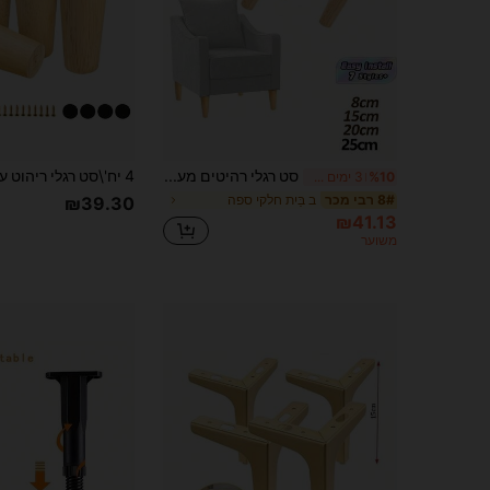
סט רגלי רהיטים מעץ 4 יחידות - רגלי כיסא מעץ טבעי, בסגנון ישר/משופע, 4 בסיסים ו-16 ברגים לכורסאות, שידות, ספות, שולחנות.
%10
3 ימים אחרונים
ב בַּיִת חלקי ספה
8# רבי מכר
₪39.30
₪41.13
משוער