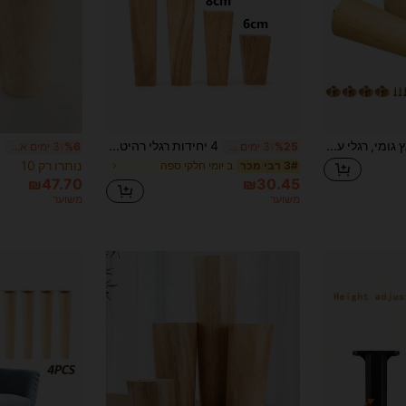
מוגבל בזמן
משתמש חדש
31
קופון מוצר
%הנחה
מוגבל ל-₪539
הזמנות ₪745+
מוגבל בזמן
4 יח'\סט רגלי ריהוט עץ גומי, רגלי עץ מחודדות ישרות, רגלי החלפת רגלי ריהוט מתאימות לארונות ספות ספות שולחנות איפור כיסאות הדומים שולחנות
4 יחידות רגלי רהיטים עם אביזרים, רגלי ספה מעץ מלא, מתאימות לספה, שידת איפור, מיטה - רגליים חלופיות מעץ רב תכליתיות עם אביזרי התקנה ממתכת
%25
3 ימים אחרונים
%6
3 ימים אחרונים
נותרו רק 10
ב יומי חלקי ספה
3# רבי מכר
₪47.70
₪30.45
משוער
משוער