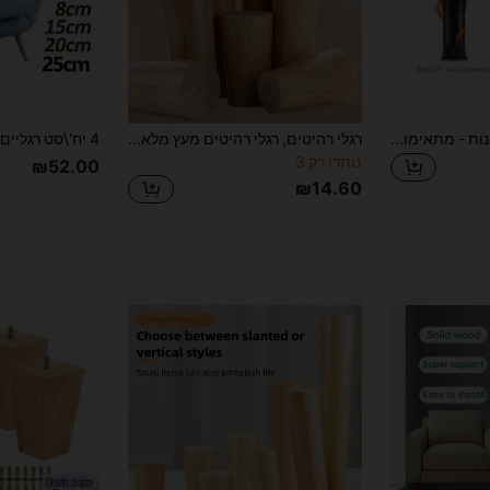
4 רגלי רהיטים מתכווננות - מתאימות למיטות וארונות, מבנה פלסטיק עמיד, משפרות את היציבות ומשפרות את עיצוב הבית
רגלי רהיטים, רגלי רהיטים מעץ מלא, רגלי שולחן בזווית/ישרות, רגלי כיסא נגד החלקה, רפידות הגנה לרצפה, קישוטי בית, מתאים לספות, מיטות וכו'.
נותרו רק 3
₪52.00
₪14.60