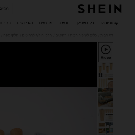
רגליי
 navigate search
קטגוריות
רק בשבילך
חדש ב
מבצעים
בגדי נשים
בגדי ח
/
/
/
/
/
דף הבית
כלים לשיפור הבית
רהיטים
חלקי חילוף לרהיטים
חלקי ספה
Video