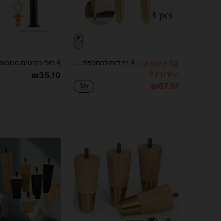
4 יחידות להחלפת DIY רגלי מתכת רגלי מתכת לריהוט רגליות משולש מודרניות ארון ספה כיסא כבד ארון רגלי ספה
%3
3 ימים אחרונים
נותרו רק 9
₪35.10
₪67.51