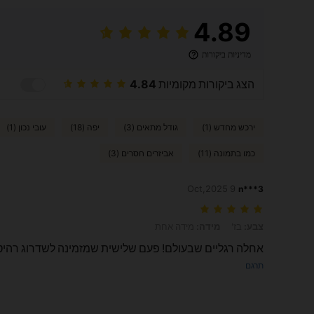
4.89
מדיניות ביקורות
הצג ביקורות מקומיות
4.84
ירכש מחדש (1)
גודל מתאים (3)
יפה (18)
עובי נכון (1)
כמו בתמונה (11)
אביזרים חסרים (3)
9 Oct,2025
n***3
צבע: בז', מידה: מידה אחת
צבע:
בז'
מידה:
מידה אחת
אחלה רגליים שבעולם! פעם שלישית שמזמינה לשדרוג רהיט
תרגם