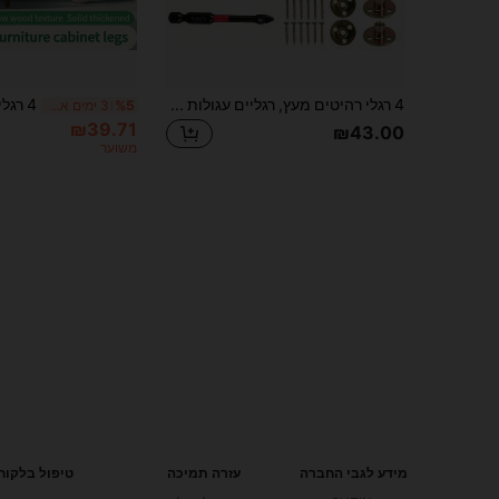
4 רגלי רהיטים מעץ, רגליים עגולות מוצקות בגובה 4 אינץ' בסגנון אמצע המאה, רגליים חלופיות לספה מעץ, מתאים לשולחן איפור, ארון, ספה, פוף, כולל מברג פלדה S2 רב-תכליתי עם ראש צלב
%5
3 ימים אחרונים
₪39.71
₪43.00
משוער
מידע לגבי החברה
עזרה תמיכה
טיפול בלקוח