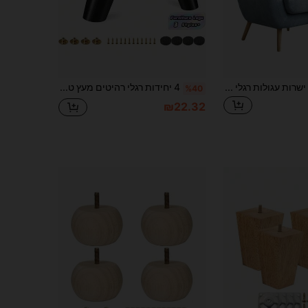
4 יח'\סט רגליים ישרות עגולות רגלי שולחן מעץ מלא רגלי ספה רגלי ארון רגלי בית
4 יחידות רגלי רהיטים מעץ טבעי עם הברגה M8, גובה 15 ס"מ, תמיכה יציבה, רהיטים DIY למעמד טלוויזיה, רגלי חלופיות לספה, רגלי עץ בעיצוב חזק, שחורות, בסגנון מודרני
%40
₪22.32