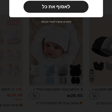
מוגבל בזמן
לאסוף את כל
משתמש חדש
33
קופון מוצר
%הנחה
מוגבל ל-₪270
קופונים אושרו לאחר הכניסה
הזמנות ₪486+
מוגבל בזמן
משתמש חדש
31
קופון מוצר
%הנחה
מוגבל ל-₪539
הזמנות ₪745+
מוגבל בזמן
8
4 יח'\סט תינוק בן יומו כובע כפה בצבע אחיד + סט כפפות נגד שריטות, מתאים ללבוש יומיומי
4 יח'\סט כובעי תינוק בצבע אחיד + סט מתנות כפפות נגד שריטות, מתאים לתינוקות שזה עתה נולדו 0-6 חודשים, לבוש יומיומי לאביב, קיץ, סתיו, חורף
%10
₪24.48
₪26.80
משוער
שיעור גבוה של לקוחות חוזרים
חות חוזרים
שיעור גבוה ש