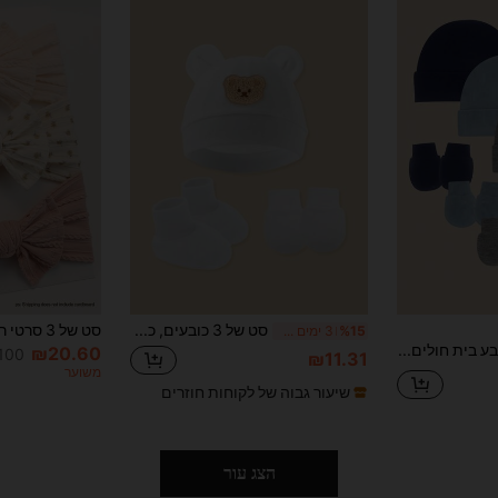
סט של 3 כובעים, כפפות ומגפונים לתינוק בן יומו - כובע רך מכותנה עם אוזני דוב, כפפות וגרביים נגד שריטות, ללבישה יומיומית (לבן/ורוד/בז')
%15
3 ימים אחרונים
4 סטים כחול כובע בית חולים יילוד כובע תינוק וכפפות נגד שריטות סט עבור 0-3 חודשים תינוק יילוד בנים חיוני מצנפת כובעים וכפפות כפפות לתינוקות כובע יומיומי מזדמן
₪20.60
100+ נמכ
₪11.31
משוער
שיעור גבוה של לקוחות חוזרים
הצג עור