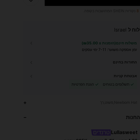
8
נקודות SHEIN המחושבות בקופה.
וח ל
Israel
משלוח חינם(הזמנות ≥ ₪35.00)
זמן אספקה ​​משוער:
7-11 ימי עסקים
החזרות בחינם
אבטחת קניות
תשלומים בטוחים
הגנת הפרטיות
225K
2.4K
4.92
Newborn Hat,פשוט,רך
החנות
225K
2.4K
4.92
Lullasweet
225K
2.4K
4.92
דירוג
פריטים
עוקבים