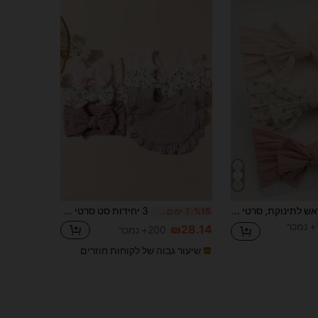
סט של 3 סרטי ראש לתינוקת, סרטי ראש לקשת לתינוקות, חישוקי שיער אלסטיים, אביזרי שיער לילדים, סרט ראש לתינוק מתנה
3 יחידות סט סרטי ראש לתינוק רכים ונמתחים + 3 יחידות סט סינרי ריר לתינוק בצבע ממתקים Love Valentine
%15
3 ימים אחרונים
ר
₪28.14
200+ נמכר
שיעור גבוה של לקוחות חוזרים