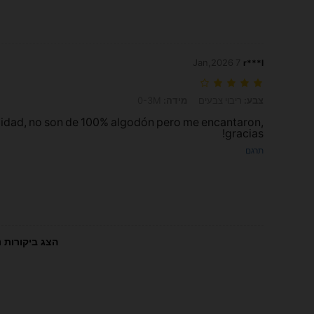
7 Jan,2026
r***l
צבע: ריבוי צבעים, מידה: 0-3M
צבע:
ריבוי צבעים
מידה:
0-3M
lidad, no son de 100% algodón pero me encantaron,
gracias!
תרגם
הצג ביקורות נ