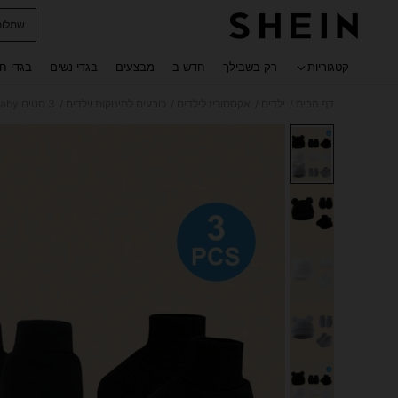
שמלות
 navigate search
קטגוריות
רק בשבילך
חדש ב
מבצעים
בגדי נשים
בגדי ח
/
/
/
/
דף הבית
ילדים
אקססוריז לילדים
כובעים לתינוקות וילדים
3 סטים Newborn Baby שחור + לבן + כובע אוזניים אפור + כפפות נגד שריטות + סט כיסויי רגליים, שימוש יומיומי