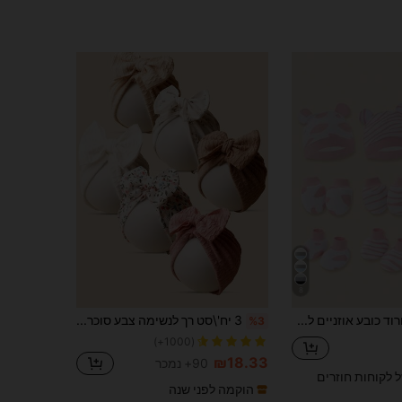
8
3 יח'\סט ורוד כובע אוזניים לתינוק יילוד + כפפות שריטות + מגפונים, מתאים ללבוש יומיומי
3 יח'\סט רך לנשימה צבע סוכריות תינוק סט כובע כפה עבור יילוד 0-2 שנים
%3
(1000+)
₪18.33
90+ נמכר
ל לקוחות חוזרים
הוקמה לפני שנה