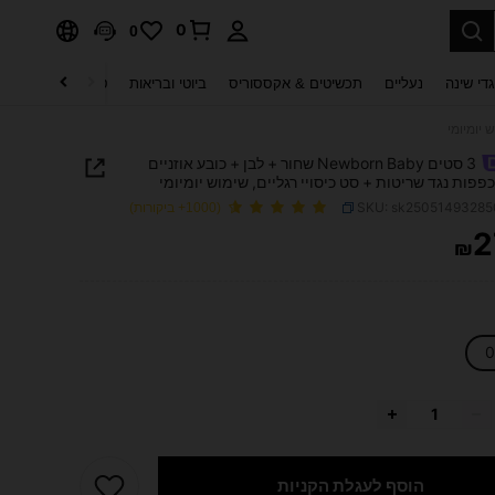
0
0
די שינה
נעליים
תכשיטים & אקססוריס
ביוטי ובריאות
טקסטיל לבית
ט
3 סטים Newborn Baby שחור + לבן + כובע אוזניים
פפות נגד שריטות + סט כיסויי רגליים, שימוש יומיומי
SKU: sk2505149328
(1000+ ביקורות)
2
₪
PRICE AND AVAILABIL
0
הוסף לעגלת הקניות