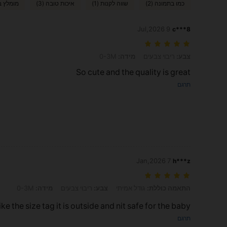
כמו בתמונה (2)
שווה לקנות (1)
איכות טובה (3)
מומלץ ביו
9 Jul,2026
c***8
צבע: ריבוי צבעים, מידה: 0-3M
צבע:
ריבוי צבעים
מידה:
0-3M
So cute and the quality is great
תרגם
7 Jan,2026
h***z
התאמה כוללת: גודל אמיתי, צבע: ריבוי צבעים, מידה: 0-3M
התאמה כוללת:
גודל אמיתי
צבע:
ריבוי צבעים
מידה:
0-3M
like the size tag it is outside and nit safe for the baby
תרגם