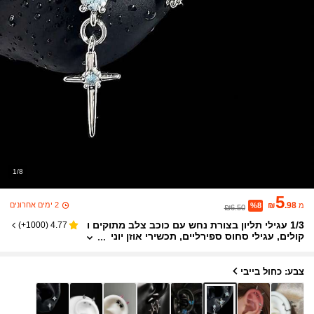
1/8
5
2 ימים אחרונים
₪
.98
מ
%8
₪6.50
1/3 עגילי תליון בצורת נחש עם כוכב צלב מתוקים ו
)
1000+
(
4.77
קולים, עגילי סחוס ספירליים, תכשירי אוזן יוני
סקס לסגנון רחוב יומיומי
צבע: כחול בייבי