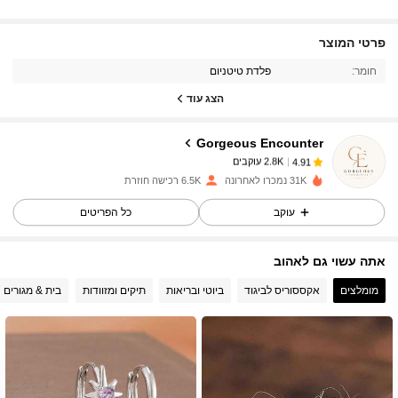
2.8K עוקבים
פרטי המוצר
4.91
חומר:
פלדת טיטניום
הצג עוד
2.8K עוקבים
4.91
Gorgeous Encounter
2.8K עוקבים
4.91
c***n
שילם
לפני יום אחד
31K נמכרו לאחרונה
6.5K רכישה חוזרת
עוקב
כל הפריטים
2.8K עוקבים
4.91
אתה עשוי גם לאהוב
2.8K עוקבים
4.91
מומלצים
אקססוריס לביגוד
ביוטי ובריאות
תיקים ומזוודות
בית & מגורים
2.8K עוקבים
4.91
2.8K עוקבים
4.91