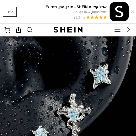
אפליקציית SHEIN - מוכן, הכן, סטייל!
×
קחו
שווה לנסות, שווה לקנות
(1,345)