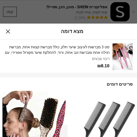
אפליקציית SHEIN - מוכן, הכן, סטייל!
×
קחו
שווה לנסות, שווה לקנות
(1,345)
מצא דומה
סט 3 מברשות לעיצוב שיער חלק, כולל מברשת קצוות אחת, מברשת
רגילה אחת ומברשת זנב אחת, ורוד, להחלקת שיער מקורזל ואוורירי, עם
אביזרים ורודים, כלי עיצוב, ערכת עיצוב שיער, ערכת כלי שיער, נסיעות,
ריבוי צבעים
יום הולדת
₪8.10
פריטים דומים