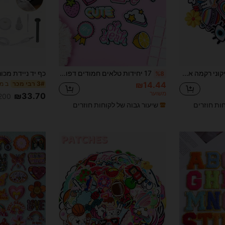
הזמנות ₪486+
מוגבל בזמן
משתמש חדש
31
קופון מוצר
%הנחה
מוגבל ל-₪539
הזמנות ₪745+
מוגבל בזמן
70 יח'\אריזה תיקוני רקמה אקראיים, מתאימים לבגדי עשה זאת בעצמך ואביזרים - כובעים, ג'ינס, שמלות עם מדבקות רקומות מצוירות וחמודות ייחודיות
17 יחידות טלאים חמודים דפוס מעורב צבעוני, תיקוני גיהוץ פוליאסטר יצירתיים לעשה זאת בעצמך
%8
ב מכ
₪14.44
3# רבי מכר
משוער
₪33.70
200+ נמכ
חות חוזרים
שיעור גבוה של לקוחות חוזרים