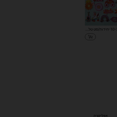
10-20-30-48 יחידות/סט טלאי רקמה של שלום בדפוס אקראי לתיקון בגדים, DIY לתיקים, נעליים, כובעים, מחברות, עיצוב הבית, הדבקה במגהץ אך תפירה בטוחה יותר
אפליקציה