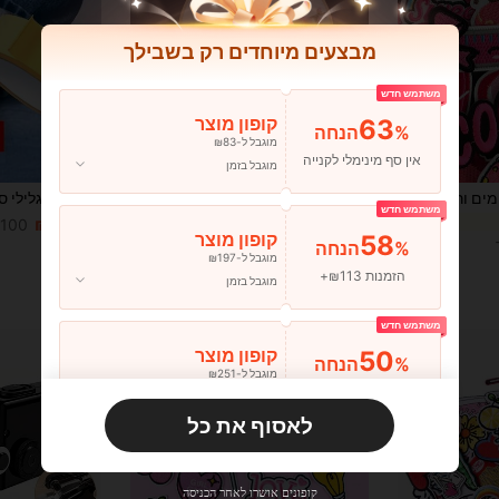
מבצעים מיוחדים רק בשבילך
משתמש חדש
63
קופון מוצר
%הנחה
מוגבל ל-₪83
אין סף מינימלי לקנייה
מוגבל בזמן
50 יחידות טלאים רקומים ורודים, עיצובים פרחוניים וקשת בענן, אפליקציות תפירה לגיהוץ לבגדים, כובעים, מכנסיים, קישוט DIY
יחידה 1 פריחת שזיפים רקמה בד פאטץ' ל בגדים קישוטים עם דבק
%7
משתמש חדש
ב טלאים
₪10.23
5# רבי מכר
100+ נמכר
58
קופון מוצר
משוער
%הנחה
₪6.00
מוגבל ל-₪197
הזמנות ₪113+
שיעור גבוה של לקוחות חוזרים
מוגבל בזמן
משתמש חדש
50
קופון מוצר
%הנחה
מוגבל ל-₪251
הזמנות ₪356+
מוגבל בזמן
לאסוף את כל
משתמש חדש
33
קופון מוצר
%הנחה
מוגבל ל-₪270
קופונים אושרו לאחר הכניסה