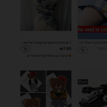
2.4K
45
4.95
2/3 גלילי סרט דביק דו-צדדי חזק לבד, סרט תפרים ללא תפירה וללא גיהוץ למכנסיים, טלאי דביק עצמי רב-תכליתי לתיקון בגדים, טלאי לצמצום רגלי המכנסיים והתאמת אורך, תיקון ללא חיתוך לקווי צוואר וקצוות
1 זוג חמניות נצנצים רקמת רשת אפליקציה, בגדי DIY דקורטיבי אבזר
₪7.40
שיעור גבוה של לקוחות חוזרים