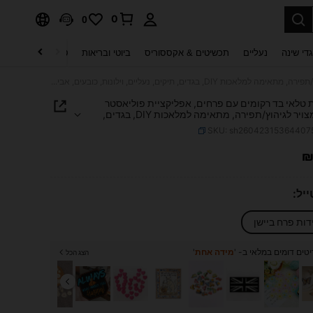
0
0
די שינה
נעליים
תכשיטים & אקססוריס
ביוטי ובריאות
טקסטיל לבית
ט
3 יחידות טלאי בד רקומים עם פרחים, אפליקציית פוליאסטר בסגנון מצויר לגיהוץ/תפירה, מתאימה למלאכות DIY, בגדים, תיקים, נעליים, וילונות, כובעים, אביזרי עיצוב הבית
ות טלאי בד רקומים עם פרחים, אפליקציית פוליאסטר
בסגנון מצויר לגיהוץ/תפירה, מתאימה למלאכות DIY, בגדים,
עליים, וילונות, כובעים, אביזרי עיצוב הבית
SKU: sh26042315364407
PRICE AND AVAILABIL
יל:
טים דומים במלאי ב- '
מידה אחת
'
הצג הכל