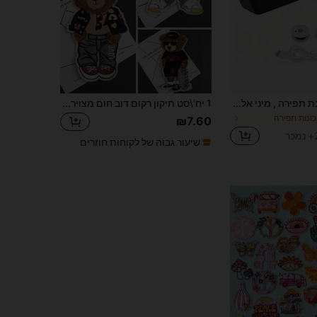
כף יד ניידת מכונת תפירה , מיני אלחוטי חשמלי מכונת תפירה , כף יד כלי תפירה ל בגדים , מכנסיים , אידיאלי מתנה ל אימא
1 יח'\סט תיקון רקום דוב חום מצויר, עיצוב ייחודי לבגדי עשה זאת בעצמך ואביזרים, ג'ינס, שמלות, אפליקציית רקמה חמודה
ונות תפירה
₪7.60
ר
שיעור גבוה של לקוחות חוזרים