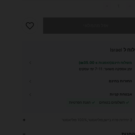
 מוצר זה אזל
אזל מהמלאי
וח ל
Israel
משלוח חינם(הזמנות ≥ ₪35.00)
זמן אספקה ​​משוער:
7-11 ימי עסקים
החזרות בחינם
אבטחת קניות
תשלומים בטוחים
הגנת הפרטיות
2.4K
45
4.95
3 יחידות פרח ביישן,פוליאסטר,100% פוליאסטר
החנות
2.4K
45
4.95