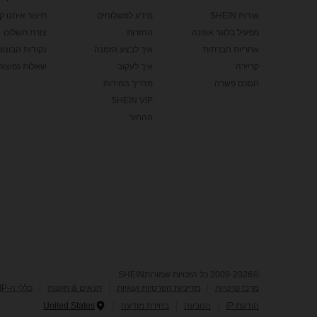
אודות SHEIN
מידע למשלוחים
תיצור איתנו ק
מפעיל בלוגר אופנה
החזרות
צורת תשלום
אחריות חברתית
איך לבצע הזמנה
נקודות הבונוס של
קריירה
איך לעקוב
שאלות נפוצות
הסכם פשרה
מדריך המידות
SHEIN VIP
ההחזר
©2009-2026 כל הזכויות שמורותSHEIN
מרכז פרטיות
מדיניות הפרטיות ועוגיות
תנאים & תקנות
כללי ה-IP של Marketplace
הודעת IP
הטבעה
בחירת מודעה
United States