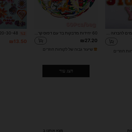
26 יחידות טלאים רקומים להברגה בצורת אלפבית, עיצוב ייחודי, מתאים לבגדים ואביזרים DIY - כובעים, טלאים להברגה, ג'ינס, מעילים וכו', מדבקות רקומות מצוירות וחמודות
60 יחידות מדבקות בד עם דפוס קריקטורה אקראי, תיקוני גיהוץ/תפירה חמודים בסגנון קריקטורה מתאימים לבגדים, תיקים, נעליים, כובעים וכו'.
%2
₪27.20
₪13.50
שיעור גבוה של לקוחות חוזרים
חות חוזרים
הצג עור
ות
מצא אותנו ב