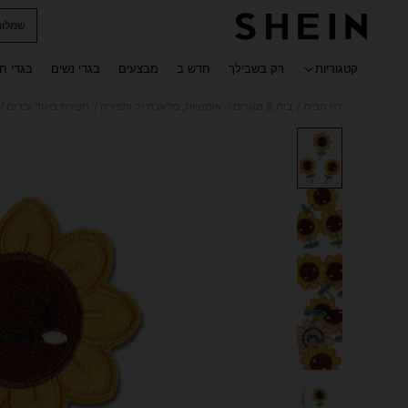
שמלות
 navigate search
קטגוריות
רק בשבילך
חדש ב
מבצעים
בגדי נשים
בגדי ח
/
/
/
/
דף הבית
בית & מגורים
אומנויות, מלאכת יד ותפירה
תפירת ביגוד ובדים