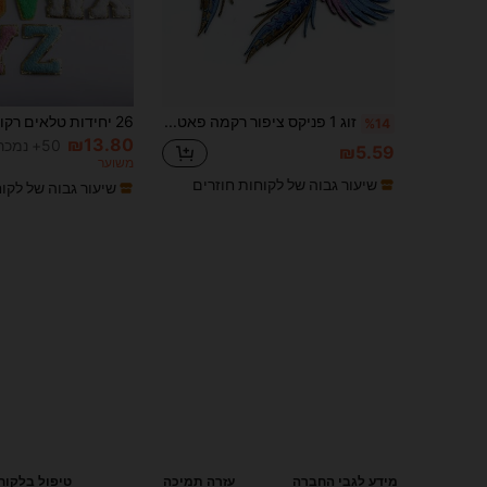
זוג 1 פניקס ציפור רקמה פאטץ' תחרה בגדים אפליקציה
%14
₪13.80
50+ נמכר
₪5.59
משוער
שיעור גבוה של לקוחות חוזרים
שיעור גבוה של לקו
מידע לגבי החברה
עזרה תמיכה
טיפול בלקוח