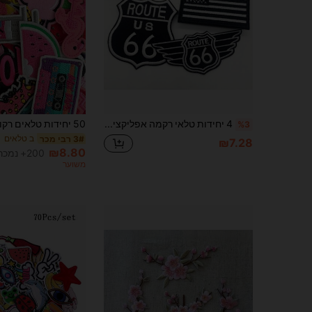
4 יחידות טלאי רקמה אפליקציות לבגדי טלאים לתפירה DIY, טלאים לבגדי ג'ינס ואביזרים של מעיל.
%3
ב טלאים
3# רבי מכר
₪7.28
₪8.80
200+ נמכר
משוער