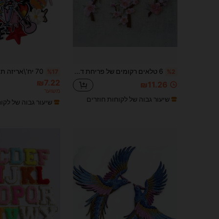
6 טלאים רקומים של פריחת דובדבן רומנטית יח'\סט, בגדי אופנה, טלאי עיצוב תיקים, טלאי פרחים רקומים, טלאים לתפירה/גיהוץ, מתאים לבגדים, שמלות, כובעים, תרמילים, ג'ינס, עשה זאת בעצמך
%17
%2
₪7.22
₪11.26
משוער
שיעור גבוה של לקוחות חוזרים
שיעור גבוה של לקו