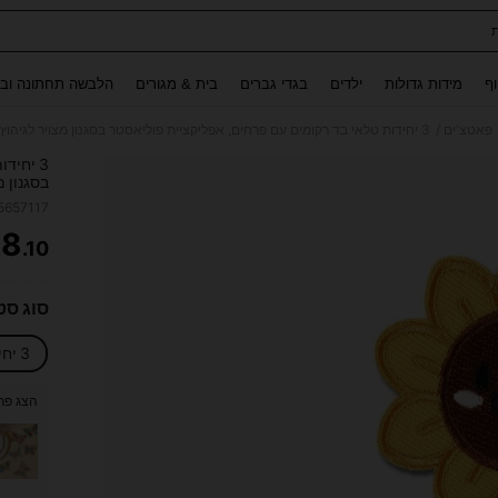
Use up and down arrow keys to חיפוש אחרון and לחפש ולמצוא. Press Enter to select.
וף
מידות גדולות
ילדים
בגדי גברים
בית & מגורים
הלבשה תחתונה ובג
/
פאטצ'ים
3 יחיד
תיקים, נ
5657117
8
₪
.10
ITY
סוג סטי
3 יחידות פרח ביישן
הצג פרי