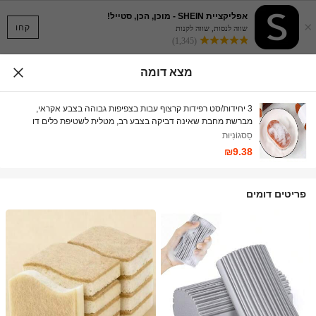
אפליקציית SHEIN - מוכן, הכן, סטייל!
×
קחו
שווה לנסות, שווה לקנות
(1,345)
מצא דומה
3 יחידות/סט רפידות קרצוף עבות בצפיפות גבוהה בצבע אקראי,
מברשת מחבת שאינה דביקה בצבע רב, מטלית לשטיפת כלים דו
צדדית למטבח
סַסגוֹנִיוּת
₪9.38
פריטים דומים