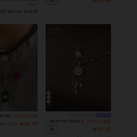
₪19.96
משוער
שיעור גבוה של לקו
18
#תלבושת קוקטייל
%15
2 ימים אחרונים
Hihho 3 יחידות שרשרת אלגנטית סט עם CZ משובץ לב, פרח, עיצוב תליון פרפר לנשים, מתנת תכשיטי יוקרה
%15
2 ימים אחרונים
₪18.70
100+ נמכר
₪16.32