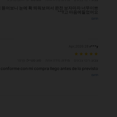
뜯어보니 눈에 확 띄워보여서 완전 보자마자 너무이쁘
고 마음에들었어요!!^^
תרגם
28 Apr,2026
r***y
צבע: ריבוי צבעים, מידה: מידה אחת, סוג סטייל: פַּרְפַּר
צבע:
ריבוי צבעים
מידה:
מידה אחת
סוג סטייל:
פַּרְפַּר
 conforme con mi compra llego antes de lo previsto
תרגם