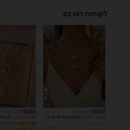
לקוחות ראו גם
4
Lanhoo
#סגנון קוריאני
4pcs/Set סט שרשראות עדינות בצורת Y, עיטור פרח ורוד, צדף וכוכב ים, תכשירי צוואר לנשים, סגנון חופשה ייחודי, מתאים לבגדי קיץ, יציאות יומיומיות, לבוש חוף קז'ואל
%8
3 ימים אחרונים
%6
3 ימים אחרונים
נותרו רק 10
1# רבי מכר
₪16.83
200+ נמכר