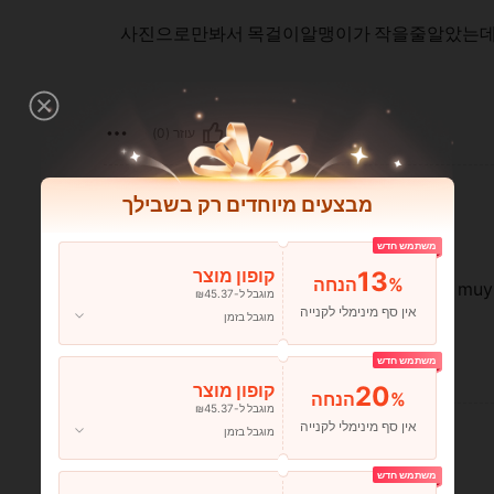
사진으로만봐서 목걸이알맹이가 작을줄알았는데 
עוזר (0)
מבצעים מיוחדים רק בשבילך
משתמש חדש
13
קופון מוצר
%הנחה
Recibí mi pedido muy bien gracias muy
מוגבל ל-₪45.37
אין סף מינימלי לקנייה
מוגבל בזמן
משתמש חדש
עוזר (0)
20
קופון מוצר
%הנחה
מוגבל ל-₪45.37
אין סף מינימלי לקנייה
מוגבל בזמן
משתמש חדש