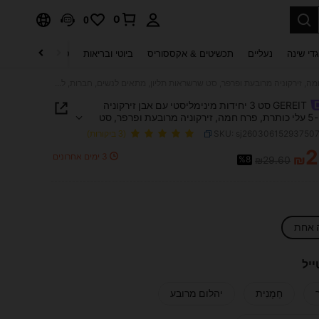
0
0
די שינה
נעליים
תכשיטים & אקססוריס
ביוטי ובריאות
טקסטיל לבית
ט
GEREIT סט 3 יחידות מינימליסטי עם אבן זירקוניה נחושת ו-5 עלי כותרת, פרח חמה, זירקוניה מרובעת ופרפר, סט שרשראות תליון, מתאים לנשים, חברות, ללבוש למסיבה, מתנת יום האם
GEREIT סט 3 יחידות מינימליסטי עם אבן זירקוניה
נחושת ו-5 עלי כותרת, פרח חמה, זירקוניה מרובעת ופרפר, סט
 תליון, מתאים לנשים, חברות, ללבוש למסיבה, מתנת
SKU: sj26030615293750
(3 ביקורות)
2
3 ימים אחרונים
₪
%8
₪29.60
PRICE AND AVAILABIL
 אחת
ייל
ר
חַמָנִית
יהלום מרובע