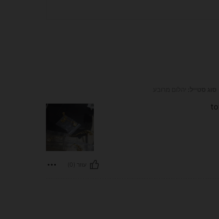
הלום מרובע
סוג סטייל:
יהלום מרובע
to
עוזר (0)