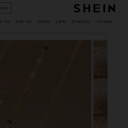
שמלות
 navigate search
קטגוריות
רק בשבילך
חדש ב
מבצעים
בגדי נשים
בגדי ח
/
/
/
/
דף הבית
שעונים ותכשיטים
תכשיטי אופנה לנשים
שרשראות לנשים
סט