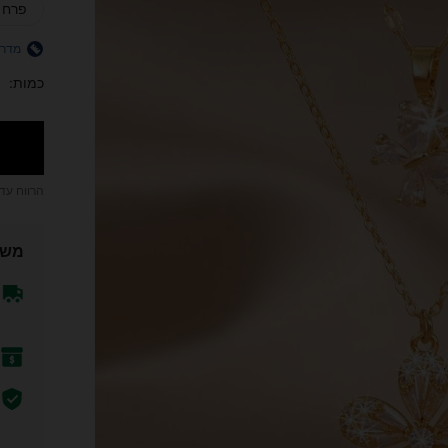
פרח 
מדרי
כמות:
הרווח עד
משל