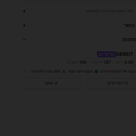
נתך נחושת,יומיומי,רב אלמנטים
19K
187
4.90
 כושר
החנות
19K
187
4.90
GEREIT
19K
187
4.90
דירוג
פריטים
עוקבים
y***7
שילם
לפני יום אחד
גבוה של לקוחות חוזרים
הוקמה לפני שנה
66K נמכרו לאחרונה
19K
187
4.90
כל הפריטים
עוקב
19K
187
4.90
19K
187
4.90
19K
187
4.90