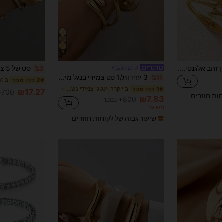
9
סט אחד צמיד גלי בגוון זהב אלגנטי, סט תכשיטי אופנה רב-תכליתי מתאים לרחוב, טיולים, מסיבה, מתנת סיום לימודים
#רגע הזהב
%3
3 יחידות/1 סט צמידי בנגל מינימליסטיים גיאומטריים אסימטריים בצורת דמעה עם טקסטורה עבה בגוון זהב
%11
ב זה
2# רבי מכר
ב יוקרה וינטג' צמידי נשים
1# רבי מכר
₪17.27
700+ נמכר
חות חוזרים
₪7.83
800+ נמכר
משוער
שיעור גבוה של לקוחות חוזרים