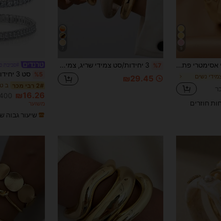
7
9
1 צמיד גיאומטרי אסימטרי פתוח בצבע זהב, מתאים לחופשה, חוף, מסיבה רשמית ואביזר ללבוש יומיומי, שיקי ואלגנטי
3 יחידות/סט צמידי שריג, צמידי נשים מינימליסטיים עבים, סט צמידים בסגנון בסיסי, צמידים לשכבות ללבישה יומית
#סביבת כ
%7
%5
מידי נשים
₪29.45
ב טנ
2# רבי מכר
₪16.26
400+ נמכר
חות חוזרים
משוער
שיעור גבוה ש