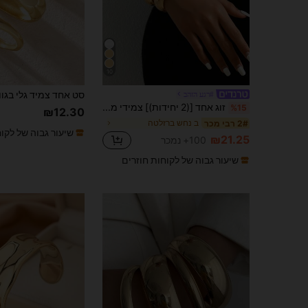
10
#רגע הזהב
זוג אחד [(2 יחידות)] צמידי מתכת בגוון זהב חלקים & עם דוגמת עור נחש, אפקט ויזואלי של חפיפה, סגסוגת
%15
₪12.30
ב נחש ברזלטה
2# רבי מכר
שיעור גבוה של לקו
₪21.25
100+ נמכר
שיעור גבוה של לקוחות חוזרים