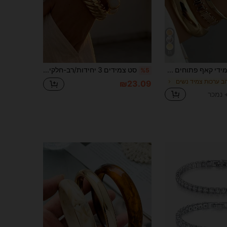
11
סט של 5 צמידי קאף פתוחים עטופים רב-שכבתיים בעיצוב גיאומטרי מוגזם בסגנון וינטג', מתאים לנשים ללבישה יומית ומסיבות, מתנה, בוהו שיק
סט צמידים 3 יחידות/רב-חלקים נערמים, עיצוב וינטג' אופנתי מינימליסטי אלגנטי ומעודן, טקסטורת סרט גיאומטרית, טקסטורת טיפות שמן, דוגמה אסימטרית, CCB מלוטש, סגנון מתכת חלק מינימליסטי, מתנה לחגים לחופשה למסיבה לדייט, ללבישה יומיומית לנסיעות, מותאם אישית
%5
ב ערכות צמיד נשים
₪23.09