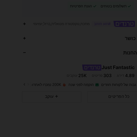
תשלומים בטוחים
הגנת הפרטיות
מתכת,טקסטורה מטאלית,ברזל,יומיומי
#רגע הזהב
25K
303
4.89
 כושר
החנות
25K
303
4.89
Just Fantastic
25K
303
4.89
דירוג
פריטים
עוקבים
a***4
שילם
לפני יום אחד
גבוה של לקוחות חוזרים
הוקמה לפני שנה
200K נמכרו לאחרונה
25K
303
4.89
כל הפריטים
עוקב
25K
303
4.89
25K
303
4.89