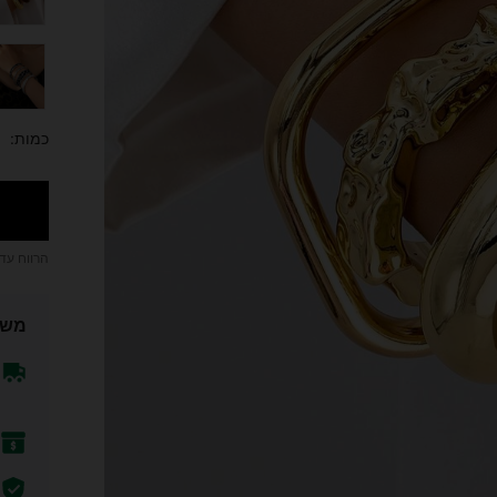
כמות:
הרווח עד
משל