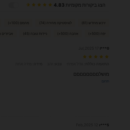
הצג ביקורות מקומיות
4.83
ירכש מחדש (61)
לוגיסטיקה מהירה (74)
מהמם (100+)
יפה (500+)
אהבה (500+)
ניידות טובה (45)
אביזרים חס
17 Jul,2025
l***0
התאמה כוללת: גודל אמיתי, צבע: זהב, מידה: מידה אחת
התאמה כוללת:
גודל אמיתי
צבע:
זהב
מידה:
מידה אחת
מושלםםםםםםםם
תרגם
12 Feb,2025
r***5