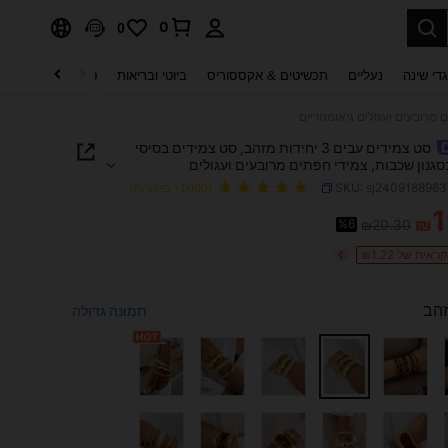
0
0
די שינה
נעליים
תכשיטים & אקססוריס
ביוטי ובריאות
טקסטיל לבית
ט
סט צמידים עבים 3 יחידות מזהב, סט צמידים בסיסי
סגנון שכבות, צמידי חפתים מרובעים ועגולים
יים
SKU: sj240918896
(1000+ ביקורות)
1
₪
%6
₪20.30
PRICE AND AVAILABIL
ית של ₪1.22
זהב
תמונה גדולה