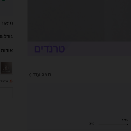
תיאור
גודל &
אודות 
הצג עוד
שיעור 
גדול
3%