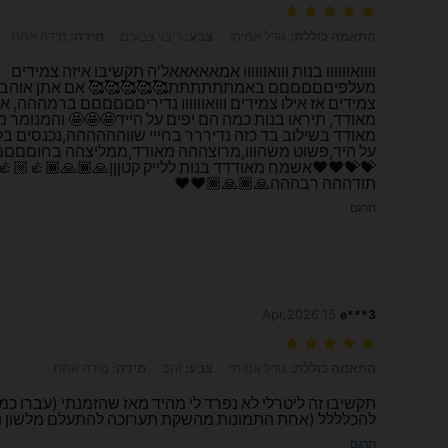
התאמה כוללת: גודל אמיתי, צבע: ריבוי צבעים, מידה: מידה אחת
התאמה כוללת:
גודל אמיתי
צבע:
ריבוי צבעים
מידה:
מידה אחת
וווואוווווו בנות ווואוווווו אמאאאאאל'ה תקשיבו איזה צמידים
מעלפיםםםםםם באמתתתתתת🥰🥰🥰🥰🥰 אם אתן אוהבו
צמידים אז אילו צמידים ווואוווווו נדיריםםםםםם ברמההה, אי
מאודד, תיראו בנות כמה הם יפים על הייד🤩🤩🤩 והמנומר מ
מאודד בשילוב בד כזה נדיררר בחייי שווהההההה,נכנסים בק
על היד,פשוט משהווו,מרוצההה מאודד,ממליצהה בחוםםם
💝💝❤❤אשמח מאודדד בנות ללייק קטןןן🙏🏾🙏🏾👍🏼👍
תודההה רבההה🙏🏾🙏🏾❤❤
תרגם
15 Apr,2026
e***3
התאמה כוללת: גודל אמיתי, צבע: זהב, מידה: מידה אחת
התאמה כוללת:
גודל אמיתי
צבע:
זהב
מידה:
מידה אחת
תקשיבו זה ליטרלי לא נפרד לי מהיד מאז שהזמנתי (עברו כמ
להכלללל (אחת התמונות מהשקת תערוכה להתעלם מלשון 
תרגם