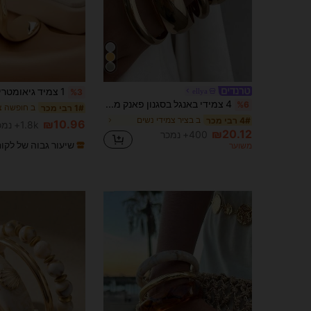
ellya
%3
4 צמידי באנגל בסגנון פאנק מינימליסטי וינטג', מתאים לנשים, סט מתנת תכשיטים של יופי נצחי, ללבישה יומיומית. הערה: על פני השטח של המתכת עשויים להיות שריטות קלות., שיק ואלגנטי
%6
ב חופשה צ
1# רבי מכר
ב בציר צמידי נשים
4# רבי מכר
₪10.96
1.8k+ נמכר
₪20.12
400+ נמכר
שיעור גבוה של לקו
משוער