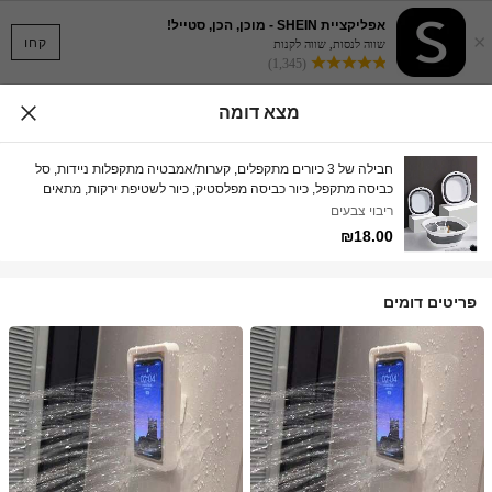
אפליקציית SHEIN - מוכן, הכן, סטייל!
×
קחו
שווה לנסות, שווה לקנות
(1,345)
מצא דומה
חבילה של 3 כיורים מתקפלים, קערות/אמבטיה מתקפלות ניידות, סל
כביסה מתקפל, כיור כביסה מפלסטיק, כיור לשטיפת ירקות, מתאים
לחדר מעונות, חדר אמבטיה, בית, נסיעות ושימוש חיצוני, פריט חיוני
ריבוי צבעים
לחזרה לבית הספר
₪18.00
פריטים דומים