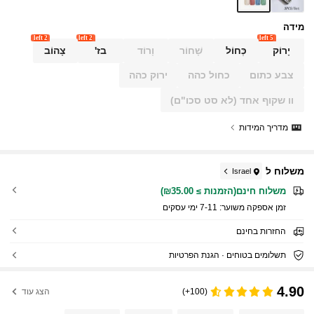
מידה
2 left
2 left
5 left
יָרוֹק
כְּחוֹל
שָׁחוֹר
וָרוֹד
בז'
צָהוֹב
צבע כתום
כחול כהה
ירוק כהה
וו שקוף אחד (לא סט סכו"ם)
מדריך המידות
משלוח ל
Israel
משלוח חינם(הזמנות ≥ ₪35.00)
זמן אספקה ​​משוער:
7-11 ימי עסקים
החזרות בחינם
תשלומים בטוחים · הגנת הפרטיות
4.90
(100+)
הצג עוד