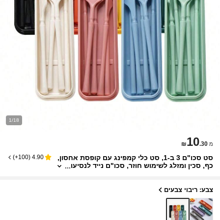
1/18
10
₪
.30
מ
סט סכו"ם 3 ב-1, סט כלי קמפינג עם קופסת אחסון,
)
100+
(
4.90
כף, סכין ומזלג לשימוש חוזר, סכו"ם נייד לנסיעו
ת, מארז פלסטיק, מתאים לנסיעות, פיקניק, קמ
פינג או שימוש יומיומי, נהדר לסטודנטים, נסיעות ומ
טבח, חיוני לחזרה לבית הספר
צבע: ריבוי צבעים