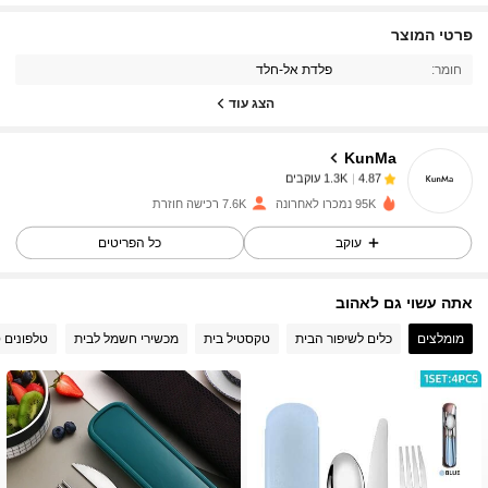
1.3K עוקבים
4.87
פרטי המוצר
חומר:
פלדת אל-חלד
1.3K עוקבים
4.87
הצג עוד
KunMa
1.3K עוקבים
4.87
e***1
שילם
לפני יום אחד
95K נמכרו לאחרונה
7.6K רכישה חוזרת
1.3K עוקבים
4.87
עוקב
כל הפריטים
אתה עשוי גם לאהוב
1.3K עוקבים
4.87
מומלצים
כלים לשיפור הבית
טקסטיל בית
מכשירי חשמל לבית
טלפונים ס
1.3K עוקבים
4.87
1.3K עוקבים
4.87