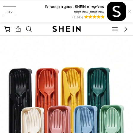
אפליקציית SHEIN - מוכן, הכן, סטייל!
×
קחו
שווה לנסות, שווה לקנות
(1,345)