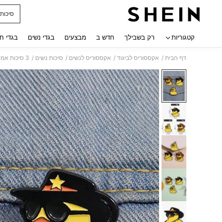
סיכות 
 navigate search
קטגוריות
רק בשבילך
חדש ב
מבצעים
בגדי נשים
בגדי ח
/
/
/
/
דף הבית
אקססוריס לביגוד
אקססוריס לנשים
סיכות נשים