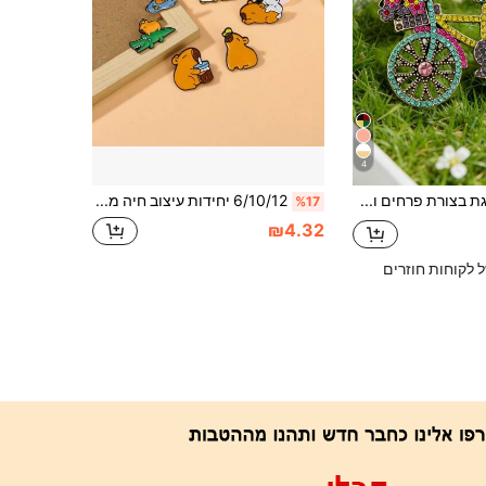
4
סיכת סגסוגת בצורת פרחים ואופניים אלגנטית וינטג' 1 יחידות, מתאימה לנשים, מושלמת למסיבות ואירועים, מתנה נהדרת ליום האהבה
6/10/12 יחידות עיצוב חיה מצוירת אלגנטי וקז'ואל סיכת מתכת מסגסוגת אבץ, אביזרי ביגוד קישוט, מתאים לכל עונות השנה סיכת אביזרי שמלה לתיק בגדים קסם תרמיל לבית הספר אביזרי משרד חולצות מעיל תכשיטי ליל כל הקדושים סיכת בגדים מצחיקה חמודה מתנות מורה אביזרי תחפושת קסמי תיק חג המולד
%17
₪4.32
ל לקוחות חוזרים