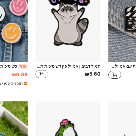
סיכת דש מתכתית עם אמייל בצורת לוח קלאפר של סרט וינטג', מודפסת עם הטקסט "אורות, פעולה", סיכת דש לתיק גב ובגדים, אביזר תכשיט לתיק גב ובגדים, מתנה, תג במאי שחור בלעדי לחובבי סרטים
חמוד דביבון אמייל פין דש סיכות תגי על תרמיל נשים סיכת בגדי מתנת תכשיטי אופנה אביזרי שמלת אביזרי סיכת לבגדי תיק קסם בית ספר משרד אביזרי חולצות מעיל חג המולד ליל כל הקדושים בגדי סיכת מצחיק מורה מתנות
%15
₪5.60
₪6.38
הוקמה לפני ש