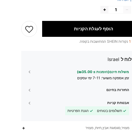
הוסף לעגלת הקניות
1
נקודות SHEIN המחושבות בקופה.
וח ל
Israel
משלוח חינם(הזמנות ≥ ₪35.00)
זמן אספקה ​​משוער:
7-11 ימי עסקים
החזרות בחינם
אבטחת קניות
תשלומים בטוחים
הגנת הפרטיות
מצויר,סגסוגת אבץ,חיות, מצויר