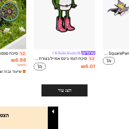
SpongeBob SquarePants SquarePants 1/2 יחידות סיכת אמייל בסגנון מופשט קריקטורי, סיכת מתכת היפ-הופ יצירתית, תכשיט, אביזר לתרמיל ולבגדים, מתנה
K-Kashi Jewelry
%2
סיכת דגמי ג'ינס אמייל בצורת צפרדע, סיכת דש, תג לתיק גב, סיכה לנשים, מתנה לבגדים, תכשיט ואביזר אופנה
%3
₪6.88
משוער
₪6.01
שיעור גבוה ש
הצג עור