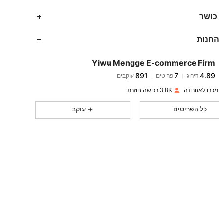
 כושר
החנות
891
7
4.89
Yiwu Mengge E-commerce Firm
891
7
4.89
דירוג
פריטים
עוקבים
c***1
שילם
לפני יום אחד
3.8K רכישה חוזרת
891
7
4.89
כל הפריטים
עוקב
891
7
4.89
891
7
4.89
891
7
4.89
891
7
4.89