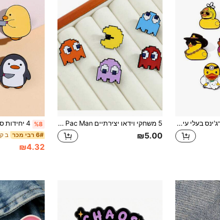
7 יחידות סיכות דגמי דג'ינס בעלי עיטורי בעלי חיים מאימייל מותאמות אישית, סיכות דג צהוב קר, תגי קישוט לתיקים, תגי עיטור אישיים לנעליים. אביזרי בעלי חיים למתנה, ניתן להשתמש כאביזרי לבוש, סיכות, קמיע לתיקים, אביזרי בית ספר ומשרד, חולצות, מעילים, סיכות לתחפושות חג המולד והלווין, כיף וחמוד, מתנה למורה
5 משחקי וידאו יצירתיים Pixel Pac Man, שילוב סיכת סגסוגת חמודה, תג קישוט בגדים, תג קישוט תיק, אוניברסלי לכל עונות השנה
%8
₪5.00
ב קר
6# רבי מכר
₪4.32