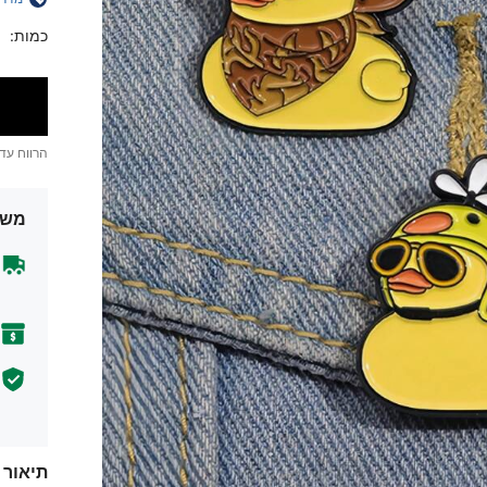
כמות:
הרווח עד
משל
תיאור