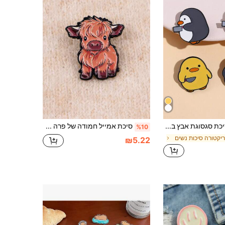
4 יחידות סיכת סגסוגת אבץ בסגנון מזדמן חמוד ברווז ופינגווין מצוירים, אביזרים דקורטיביים לבגדים ותיקים, סיכת סיכה לכל העונה לאביזרי שמלה לבגדים, סיכת תיק לבגדים, אביזרי משרד בית ספר, תכשיטי חולצות ומעילים, חג המולד, ליל כל הקדושים, מתנות מצחיקות למורים
סיכת אמייל חמודה של פרה הררית לתינוקות - סיכת חיה פרוותית לתרמיל & מעיל
%10
יקטורה סיכות נשים
₪5.22