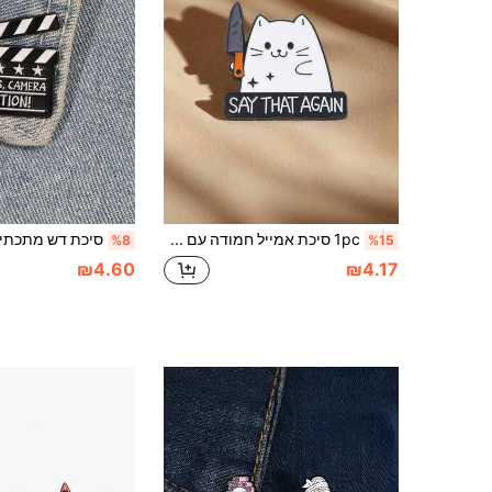
1pc סיכת אמייל חמודה עם חתול מצויר אוחז בסכין, תג חתול מסגסוגת מתאים לבגדים יומיומיים, תרמיל גב, קישוט כובע, מתנה נהדרת לחברים ולחברים לכיתה
%8
%15
₪4.60
₪4.17