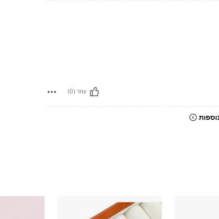
עוזר (0)
וספות