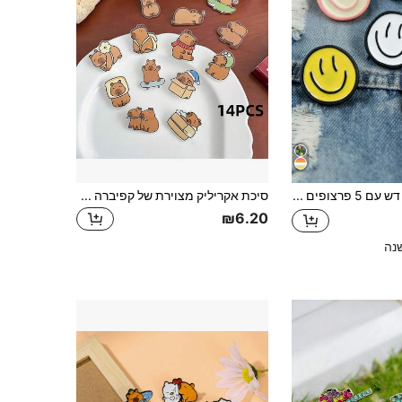
סט סיכות דש עם 5 פרצופים מצוירים - סיכות שרף עם הבעה שמחה לבגדים ותיקים, אביזר רב תכליתי לחתונה, מסיבת רווקות, יום הולדת, יום נישואין, מסיבת רווקות, ז'קט ג'ינס, קישוט חולצה - מתאים לחג המולד, ליל כל הקדושים, חג ההודיה, ראש השנה, יום האהבה
סיכת אקריליק מצוירת של קפיברה - אביזר אופנה לנשים בעיצוב חיה חמוד, מתנה יצירתית, תג אופנתי | איור מקסים | עיצוב סיכה תוסס, מתנה מושלמת למשפחה, חברים, אביזרי בית ספר למשרד, חולצות, תכשיטי ז'קט, סיכת בגדים ליל כל הקדושים, מתנות מצחיקות למורה, אביזרי ליל כל הקדושים, יום המורים, אביזרי תחפושות לתיקים, חג המולד
₪6.20
נה