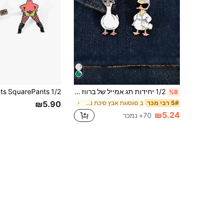
1/2 יחידות תג אמייל של ברווז מצויר חמוד, סיכת ברווז מצחיקה לקישוט שיער חלוק רחצה, תג מתכת מתאים לעיצוב תיק בגדי תרמיל, מתנה ייחודית למסיבת פיג'מות, מסיבת נושא מעיינות חמים, והתכנסות עם חברים
%8
₪5.90
ב סגסוגת אבץ סיכת נשים
5# רבי מכר
₪5.24
70+ נמכר