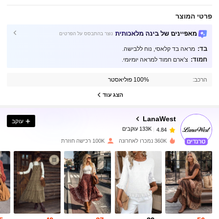
פרטי המוצר
מאפיינים של בינה מלאכותית
נוצר בהתבסס על הפרטים
בד:
מראה בד קלאסי, נוח ללבישה.
חמוד:
צ'ארם חמוד למראה יומיומי.
133K עוקבים
4.84
הרכב:
100% פוליאסטר
133K עוקבים
4.84
הצג עוד
LanaWest
עוקב
133K עוקבים
4.84
f***n
שילם
לפני יום אחד
360K נמכרו לאחרונה
100K רכישה חוזרת
133K עוקבים
4.84
133K עוקבים
4.84
133K עוקבים
4.84