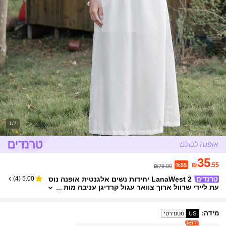
1/7
35
₪
.55
%55
₪79.00
LanaWest 2 יחידות נשים אלגנטית אופנה נוס
)
4
(
5.00
עת ליידי שרוול ארוך צוואר עגול קרדיגן עניבה מות
ניים למעלה וצבע אחיד שמלה ארוכה סט
מידה
:
US
סטנדרטי
7 left