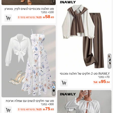
7
סט חולצה ומכנסיים לנשים לקיץ, צווארון
100+ נמכר
עגול ושרוול קצר, מתאים לחופשה יומיתי
ת ולבגדי יומיום, חומר פשתן, חום אלגנטי
58
.65
₪
%15
3 ימים אחרונים
5
INAWLY סט 2 חלקים של חולצה ומכנסי
70+ נמכר
ים ארוכי שרוולים רומנטיים לנשים
95
%4
₪
.04
20
סט שני חלקים לנשים עם שמלה ארוכת
300+ נמכר
שרוולים פרחונית וקטיפה, מתאים לדייטי
ם, נסיעות יומיומיות וללבוש יומיומי, חופשו
75
.65
₪
%15
3 ימים אחרונים
ת אביב