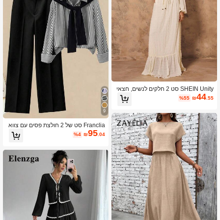
SHEIN Unity סט 2 חלקים לנשים, חצאי
44
ת מקסי רפויה אלגנטית ויומיומית עם קשי
%55
₪
.55
רה במותניים, שרוולי פנס ודוגמת ז'קארד
9
Franclia סט של 2 חולצת פסים עם צווא
95
רון צעיף ומכנסיים רחבים במותן גבוה לנ
%4
₪
.04
שים, אביב/סתיו