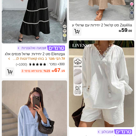
21
Zayélia סט קז'ואל 2 יחידות עם שרוולי ע
59
טלף וחולצה בצבע אחיד לנשים
₪
.00
7
#צנועה ואלגנטיות
Elenzga סט 2 יחידות: שרוול פנסים אלג
נטי צרפתי עגול צווארון גלי קצץ חולצה +
7# רבי מכר
ב בוהו קואורדינטות לנשים
חצאית
300+ נמכר
(1000+)
67
.15
₪
%15
3 ימים אחרונים
#מבולגן