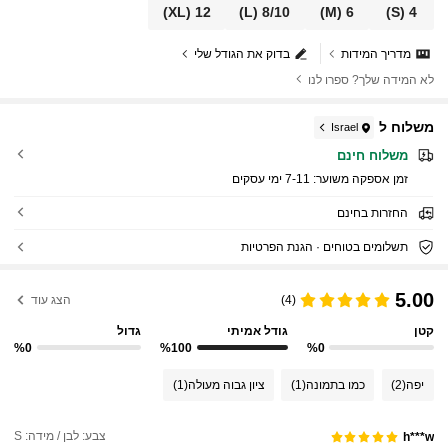
(XL)
12
(L)
8/10
(M)
6
(S)
4
מדריך המידות
בדוק את הגודל שלי
לא המידה שלך? ספרו לנו
משלוח ל
Israel
משלוח חינם
זמן אספקה ​​משוער:
7-11 ימי עסקים
החזרות בחינם
תשלומים בטוחים · הגנת הפרטיות
5.00
(4)
הצג עוד
קטן
גודל אמיתי
גדול
%0
%100
%0
יפה
(2)
כמו בתמונה
(1)
ציון גבוה מעולה
(1)
צבע: לבן / מידה: S
h***w