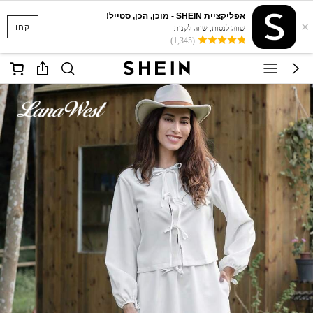
אפליקציית SHEIN - מוכן, הכן, סטייל!
×
קחו
שווה לנסות, שווה לקנות
(1,345)