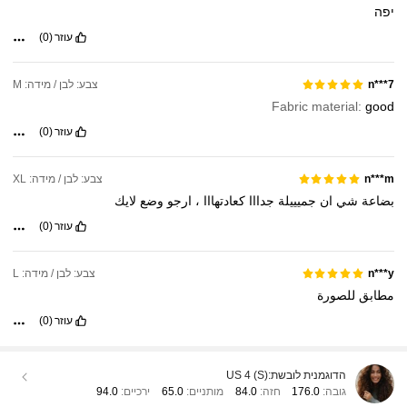
יפה
עוזר
(0)
צבע: לבן / מידה: M
n***7
Fabric material:
good
עוזר
(0)
צבע: לבן / מידה: XL
n***m
بضاعة
شي
ان
جميييلة
جدااا
كعادتهااا
،
ارجو
وضع
لايك
עוזר
(0)
צבע: לבן / מידה: L
n***y
مطابق
للصورة
עוזר
(0)
הדוגמנית לובשת:
US 4 (S)
גובה:
176.0
חזה:
84.0
מותניים:
65.0
ירכיים:
94.0