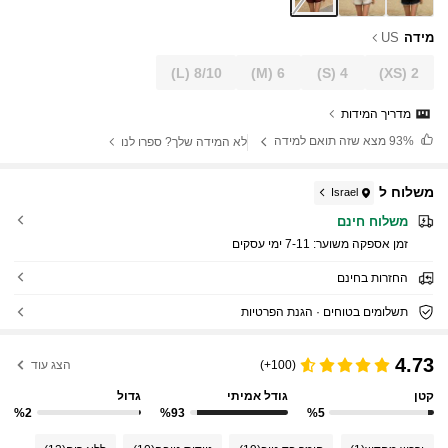
מידה
US
(L)
8/10
(M)
6
(S)
4
(XS)
2
מדריך המידות
93%
מצא שזה תואם למידה
לא המידה שלך? ספרו לנו
משלוח ל
Israel
משלוח חינם
זמן אספקה ​​משוער:
7-11 ימי עסקים
החזרות בחינם
תשלומים בטוחים · הגנת הפרטיות
4.73
(100+)
הצג עוד
קטן
גודל אמיתי
גדול
%2
%93
%5