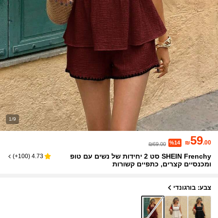
1/9
59
₪
.00
%14
₪69.00
SHEIN Frenchy סט 2 יחידות של נשים עם טופ
)
100+
(
4.73
ומכנסיים קצרים, כתפיים קשורות
צבע: בורגונדי