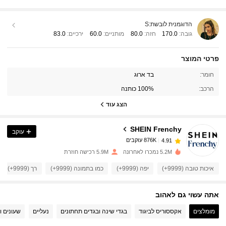
הדוגמנית לובשת:
S
גובה:
170.0
חזה:
80.0
מותניים:
60.0
ירכיים:
83.0
פרטי המוצר
876K עוקבים
4.91
חומר:
בד ארוג
הרכב:
100% כותנה
876K עוקבים
4.91
הצג עוד
SHEIN Frenchy
עוקב
876K עוקבים
4.91
h***0
שילם
לפני יום אחד
5.2M נמכרו לאחרונה
5.9M רכישה חוזרת
876K עוקבים
4.91
איכות טובה (9999+)
יפה (9999+)
כמו בתמונה (9999+)
רך (9999+)
אתה עשוי גם לאהוב
876K עוקבים
4.91
מומלצים
אקססוריס לביגוד
בגדי שינה ובגדים תחתונים
נעליים
שעונים ו