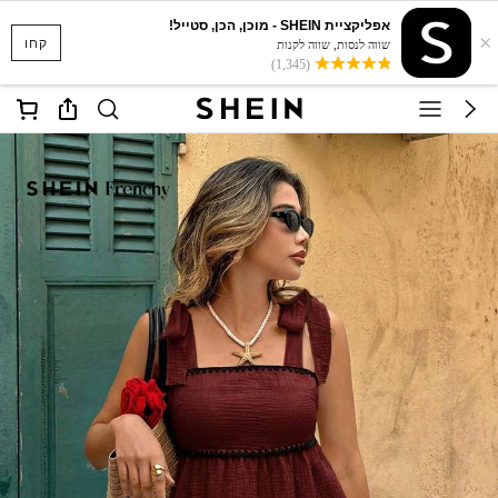
אפליקציית SHEIN - מוכן, הכן, סטייל!
×
קחו
שווה לנסות, שווה לקנות
(1,345)