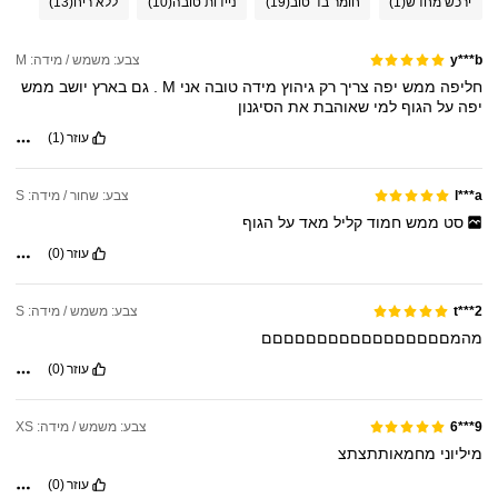
ירכש מחדש
(1)
חומר בד טוב
(19)
ניידות טובה
(10)
ללא ריח
(13)
צבע: משמש / מידה: M
y***b
חליפה
ממש
יפה
צריך
רק
גיהוץ
מידה
טובה
אני
M
.
גם
בארץ
יושב
ממש
יפה
על
הגוף
למי
שאוהבת
את
הסיגנון
עוזר
(1)
צבע: שחור / מידה: S
l***a
סט
ממש
חמוד
קליל
מאד
על
הגוף
עוזר
(0)
צבע: משמש / מידה: S
t***2
מהמםםםםםםםםםםםםםםםםם
עוזר
(0)
צבע: משמש / מידה: XS
9***6
מיליוני
מחמאותתצתצ
עוזר
(0)