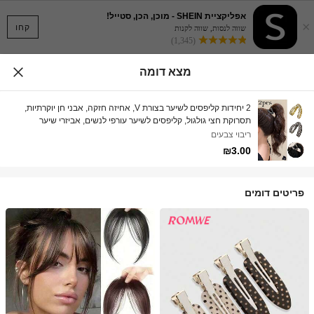
אפליקציית SHEIN - מוכן, הכן, סטייל!
×
קחו
שווה לנסות, שווה לקנות
(1,345)
מצא דומה
2 יחידות קליפסים לשיער בצורת V, אחיזה חזקה, אבני חן יוקרתיות,
תסרוקת חצי גולגול, קליפסים לשיער עורפי לנשים, אביזרי שיער
אופנתיים, כלי קיבוע לקוקו גבוה, קליפסים לשיער נגד השטחה, מתאים
ריבוי צבעים
לקוקו עבה ולגולגול גבוה, עיצוב סגסוגת חלול מגדיל את נפח השיער,
₪3.00
קיץ, חג, טיולים, אביזרי ראש, פסטיבל, יום הולדת
פריטים דומים