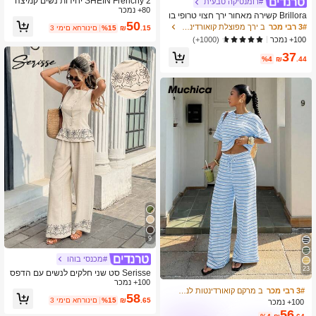
SHEIN Frenchy 2 יחידות נשים קמיצה
#רומנטיקה טבעית
80+ נמכר
תחרה ניגודיות ומכנסיים קצרים סט מזדמ
Brillora קשירה מאחור ירך חצוי טרופי בו
ן
50
הו אאוטפיט שני חלקים לנשים
3# רבי מכר
ב ירך מפוצלת קואורדינטות לנשים
.15
₪
%15
3 ימים אחרונים
100+ נמכר
(1000+)
37
%4
₪
.44
9
#מכנסי בוהו
23
Serisse סט שני חלקים לנשים עם הדפס
100+ נמכר
פרחוני, וסט ומכנסיים חזה יחיד
3# רבי מכר
ב מרקם קואורדינטות לנשים
58
.65
₪
%15
3 ימים אחרונים
100+ נמכר
56