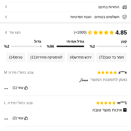
החזרות בחינם
תשלומים בטוחים · הגנת הפרטיות
4.85
(1000+)
הצג עוד
קטן
גודל אמיתי
גדול
%2
%96
%2
חומר בד טוב
(72)
ירכש מחדש
(4)
לוגיסטיקה מהירה
(11)
טניס
(14)
צבע: כחול / מידה: M
a***e
נאמן לתמונות המוצר:
ممتاز
עוזר
(1)
צבע: כחול / מידה: L
m***1
איכות
מוצר
טובה
עוזר
(2)