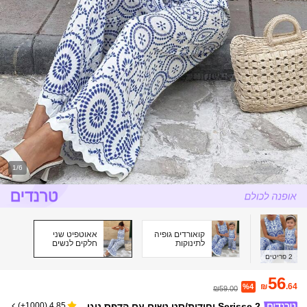
1/6
קואורדים גופיה
אאוטפיט שני
לתינוקות
חלקים לנשים
2
פריטים
56
₪
.64
%4
₪59.00
Serisse 2 יחידות/סט נשים עם הדפס ניגו
)
1000+
(
4.85