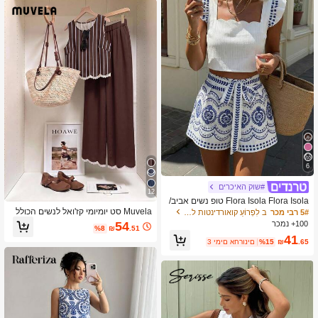
6
#שוק האיכרים
12
Flora Isola Flora Isola טופ נשים אביב/
קיץ עם מחשוף מקושט, סט מכנסיים קצר
Muvela סט יומיומי קז'ואל לנשים הכולל
5# רבי מכר
ב לִפְרוֹעַ קואורדינטות לנשים
ים בגזרת A מודפסת עם קשירה, סט נופ
חולצה עם צווארון עגול ופסים ומכנסיים א
100+ נמכר
54
%8
₪
.51
ש אופנתי בהדפס כחול ולבן
רוכים
41
.65
₪
%15
3 ימים אחרונים