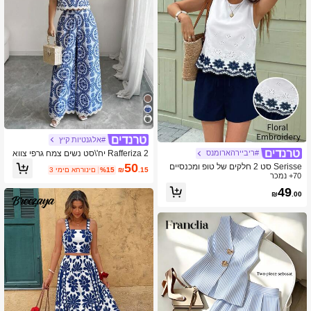
#אלגנטיות קיץ
Rafferiza 2 יח'\סט נשים צמח גרפי צווא
#ריביירהארומנס
ר עגול העליון ומכנסיים ללא שרוולים
50
Serisse סט 2 חלקים של טופ ומכנסיים
.15
₪
%15
3 ימים אחרונים
70+ נמכר
קצרים ללא שרוולים לנשים, אופנתי לקיץ
49
₪
.00