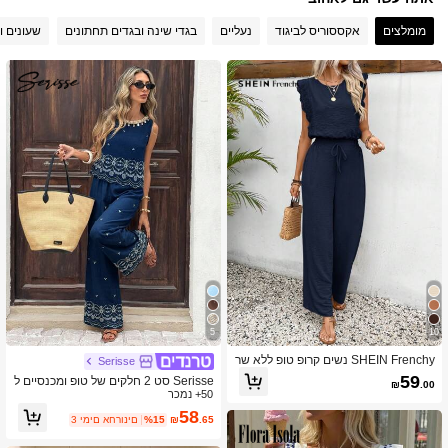
497K עוקבים
4.82
מומלצים
אקססוריס לביגוד
נעליים
בגדי שינה ובגדים תחתונים
שעונים ו
497K עוקבים
4.82
497K עוקבים
4.82
497K עוקבים
4.82
5
10
SHEIN Frenchy נשים קרופ טופ ללא שר
Serisse
וולים ומרקם בד תחרה שני חלקים סט
59
Serisse סט 2 חלקים של טופ ומכנסיים ל
₪
.00
50+ נמכר
לא שרוולים עם צווארון עגול והדפסה מיני
מליסטית לנשים
58
.65
₪
%15
3 ימים אחרונים