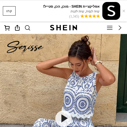
אפליקציית SHEIN - מוכן, הכן, סטייל!
×
קחו
שווה לנסות, שווה לקנות
(1,345)