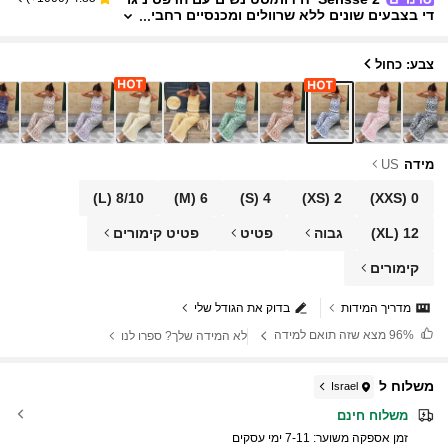
די בצבעים שונים ללא שרוולים ומכנסיים רחבי
ם בגזרה רחבה
צבע: כחול
מידה
US
(L)
8/10
(M)
6
(S)
4
(XS)
2
(XXS)
0
12
(XL)
גבוה
פטיט
פטיט קימורים
קימורים
מדריך המידות
בדוק את הגודל שלי
96%
מצא שזה תואם למידה
לא המידה שלך? ספרו לנו
משלוח ל
Israel
משלוח חינם
זמן אספקה ​​משוער:
7-11 ימי עסקים