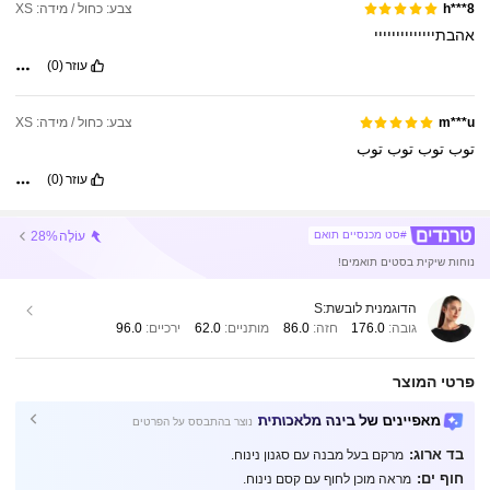
צבע: כחול / מידה: XS
h***8
אהבתיייייייייייייי
עוזר
(0)
צבע: כחול / מידה: XS
m***u
توب
توب
توب
توب
עוזר
(0)
עוֹלֶה
28%
#סט מכנסיים תואם
נוחות שיקית בסטים תואמים!
הדוגמנית לובשת:
S
גובה:
176.0
חזה:
86.0
מותניים:
62.0
ירכיים:
96.0
פרטי המוצר
מאפיינים של בינה מלאכותית
נוצר בהתבסס על הפרטים
בד ארוג:
מרקם בעל מבנה עם סגנון נינוח.
497K עוקבים
4.82
חוף ים:
מראה מוכן לחוף עם קסם נינוח.