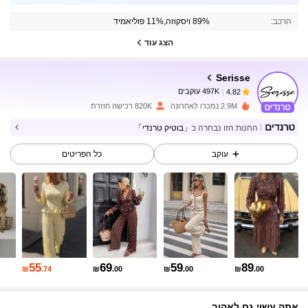
הרכב:
89% ויסקוזה,11% פוליאמיד
497K עוקבים
4.82
הצג עוד
Serisse
497K עוקבים
4.82
n***h
שילם
לפני יום אחד
2.9M נמכרו לאחרונה
820K רכישה חוזרת
497K עוקבים
4.82
החנות הזו נבחרה כ
「בוטיק טרנדי」
עוקב
כל הפריטים
497K עוקבים
4.82
497K עוקבים
4.82
497K עוקבים
4.82
55
69
59
89
₪
.74
₪
.00
₪
.00
₪
.00
אתה עשוי גם לאהוב